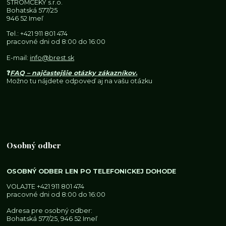
STROMČEKY s.r.o.
Bohatská 577/25
946 52 Imeľ
Tel.:
+421 911 801 474
pracovné dni od 8:00 do 16:00
E-mail:
info@brest.sk
❓
FAQ – najčastejšie otázky zákazníkov
.
Možno tu nájdete odpoveď aj na vašu otázku
Osobný odber
OSOBNÝ ODBER LEN PO TELEFONICKEJ DOHODE
VOLAJTE
+421 911 801 474
pracovné dni od 8:00 do 16:00
Adresa pre osobný odber:
Bohatská 577/25, 946 52 Imeľ