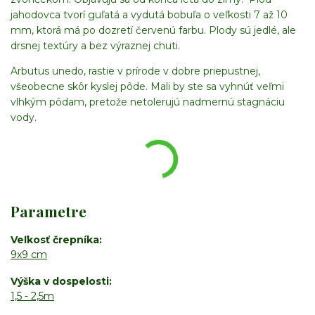
jahodovca tvorí guľatá a vydutá bobuľa o veľkosti 7 až 10
mm, ktorá má po dozretí červenú farbu. Plody sú jedlé, ale
drsnej textúry a bez výraznej chuti.
Arbutus unedo, rastie v prírode v dobre priepustnej,
všeobecne skôr kyslej pôde. Mali by ste sa vyhnúť veľmi
vlhkým pôdam, pretože netolerujú nadmernú stagnáciu
vody.
Parametre
Veľkosť črepníka
9x9 cm
Výška v dospelosti
1,5 - 2,5m