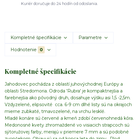
Kuriér doručuje do 24 hodín od odoslania.
Kompletné špecifikácie
Parametre
Hodnotenie
0
Kompletné špecifikácie
Jahodovec pochádza z oblastí juhovýchodnej Európy a
oblasti Stredomoria. Odroda 'Rubra' je kompaktnejšia a
farebnejšia ako pôvodný druh, dosahuje výšku asi 1,5 -2,5m.
Vždyzelené, elipsovité cca. 6-9 cm dlhé listy sú na okrajoch
mierne zubkaté, tmavozelené, na vrchu lesklé.
Mladé konáre sú červené a kmeň zdobí červenohnedá kôra.
Medonosné kvety zhromaždené vo visiacich strapcoch sú
sýtoružovej farby, merajú v priemere 7 mm a sú podobné
zvončekom. Objavujú sa od konca leta do zimy. Plod