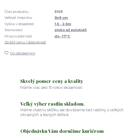
Číslo produktu:
5103
Veľkosť črepníka:
9x9 cm
Výška v dospelosti:
1,5 - 2,5m
Stanovisko:
slnko až polotieň
Mrazuvzdornosť:
do -17°C
Strážiť cenu / dostupnosť
Do obľúbených
Skvelý pomer ceny a kvality
Máme viac ako 15 rokov skúseností.
Veľký výber rastlín skladom.
Máme vlastnú škôlku ale dovážame tiež rastliny z veľkých
okrasných a lesných škôlok.
Objednávku Vám doručíme kuriérom