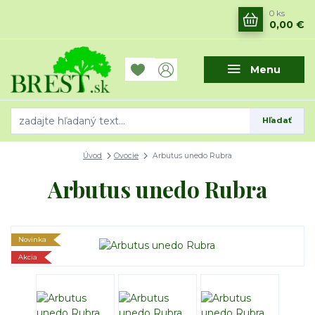
0
ks
0,00 €
Menu
Hľadať
Úvod
Ovocie
Arbutus unedo Rubra
Arbutus unedo Rubra
Novinka
Akcia