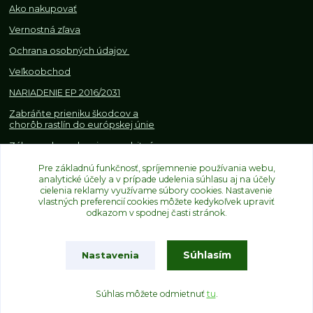
Ako nakupovať
Vernostná zľava
Ochrana osobných údajov
Veľkoobchod
NARIADENIE EP 2016/2031
Zabráňte prieniku škodcov a
chorôb rastlín do európskej únie
Zákazy, obmedzenia a osobitné
požiadavky pri dovoze a
Pre základnú funkčnosť, spríjemnenie používania webu,
obchodovaní s rastlinami
analytické účely a v prípade udelenia súhlasu aj na účely
cielenia reklamy využívame súbory cookies. Nastavenie
vlastných preferencií cookies môžete kedykoľvek upraviť
odkazom v spodnej časti stránok.
Súhlasím
Nastavenia
Upravit sběr cookies.
Súhlas môžete odmietnuť
tu
.
Vytvorené na
Eshop-rychlo.sk