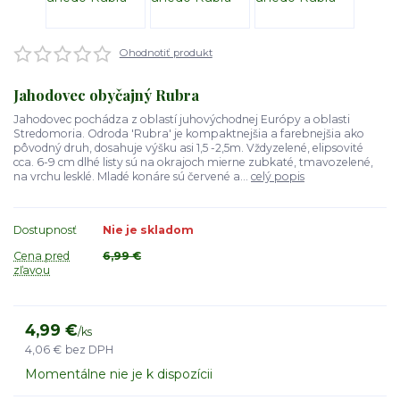
Ohodnotiť produkt
Jahodovec obyčajný Rubra
Jahodovec pochádza z oblastí juhovýchodnej Európy a oblasti
Stredomoria. Odroda 'Rubra' je kompaktnejšia a farebnejšia ako
pôvodný druh, dosahuje výšku asi 1,5 -2,5m. Vždyzelené, elipsovité
cca. 6-9 cm dlhé listy sú na okrajoch mierne zubkaté, tmavozelené,
na vrchu lesklé. Mladé konáre sú červené a...
celý popis
Dostupnosť
Nie je skladom
Cena pred
6,99 €
zľavou
4,99 €
/
ks
4,06 €
bez DPH
Momentálne nie je k dispozícii