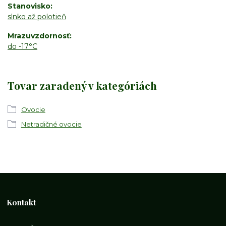
Stanovisko
slnko až polotieň
Mrazuvzdornosť
do -17°C
Tovar zaradený v kategóriách
Ovocie
Netradičné ovocie
Kontakt