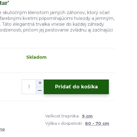
tar'
' je skutočným klenotom jarných záhonov, ktorý očarí
jfarebnými kvetmi pripomínajúcimi hviezdy a jemným,
 Táto elegantná trvalka vnesie do každej záhrady
odzenosti, pričom jej pestovanie zvládnu aj začínajúci
Skladom
Pridať do košíka
Veľkosť črepníka:
9 cm
Výška v dospelosti:
60 - 70 cm
ho