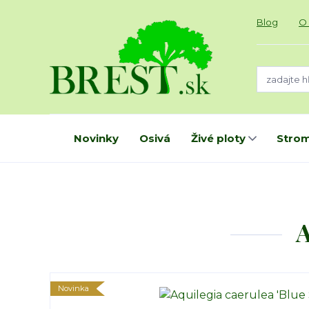
Blog
O
Novinky
Osivá
Živé ploty
Strom
A
Novinka