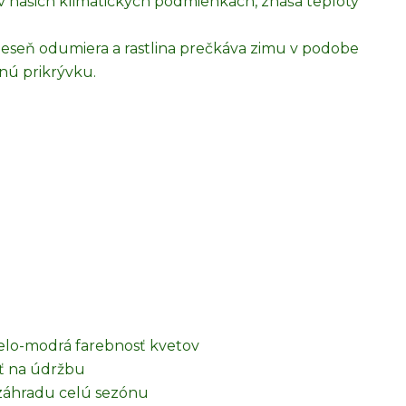
 našich klimatických podmienkach, znáša teploty
jeseň odumiera a rastlina prečkáva zimu v podobe
ú prikrývku.
bielo-modrá farebnosť kvetov
ť na údržbu
a záhradu celú sezónu