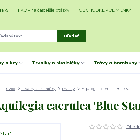
 NÁS
FAQ – najčastejšie otázky
OBCHODNÉ PODMIENKY
Hľadať
y a kry
Trvalky a skalničky
Trávy a bambusy
Úvod
Trvalky a skalničky
Trvalky
Aquilegia caerulea 'Blue Star'
quilegia caerulea 'Blue Sta
Ohodno