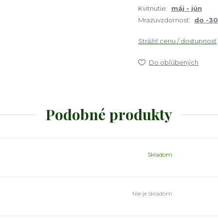
Kvitnutie:
máj - jún
Mrazuvzdornosť:
do -3
Strážiť cenu / dostupnosť
Do obľúbených
Podobné produkty
Skladom
Nie je skladom