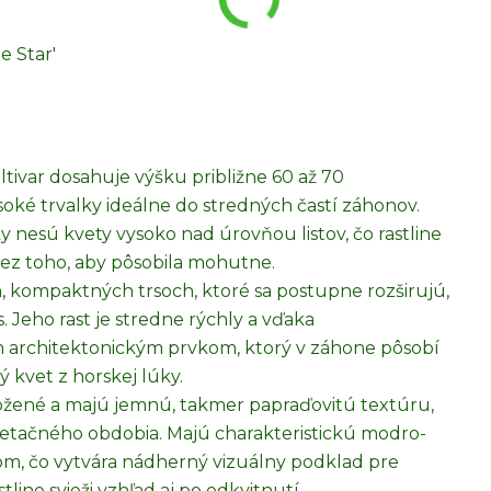
e Star'
ltivar dosahuje výšku približne 60 až 70
soké trvalky ideálne do stredných častí záhonov.
y nesú kvety vysoko nad úrovňou listov, čo rastline
ez toho, aby pôsobila mohutne.
ch, kompaktných trsoch, ktoré sa postupne rozširujú,
. Jeho rast je stredne rýchly a vďaka
m architektonickým prvkom, ktorý v záhone pôsobí
 kvet z horskej lúky.
zložené a majú jemnú, takmer papraďovitú textúru,
getačného obdobia. Majú charakteristickú modro-
m, čo vytvára nádherný vizuálny podklad pre
line svieži vzhľad aj po odkvitnutí.