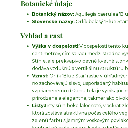
Botanické údaje
Botanický názov:
Aquilegia caerulea 'Blu
Slovenské názvy:
Orlík belasý 'Blue Star'
Vzhľad a rast
Výška v dospelosti:
V dospelosti tento ku
centimetrov, čím sa radí medzi stredne vy
Štíhle, ale prekvapivo pevné kvetné stonk
dodáva vzdušnú a vertikálnu štruktúru b
Vzrast:
Orlík 'Blue Star' rastie v úhľadný
no zachovávajú si svoj usporiadaný habitus
vzpriamenému držaniu tela je vynikajúci
prirodzene a elegantne, takmer ako divoký
Listy:
Listy sú hlboko laločnaté, viackrát 
ktorá zostáva atraktívna počas celého ve
zelenú farbu s jemným voskovým povlako
kontrastné bielo-modré kvety a dodáva rast