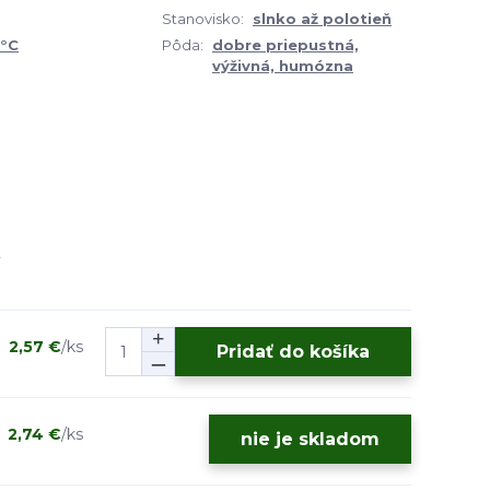
Stanovisko:
slnko až polotieň
0°C
Pôda:
dobre priepustná,
výživná, humózna
2,57 €
/
ks
Pridať do košíka
2,74 €
/
ks
nie je skladom