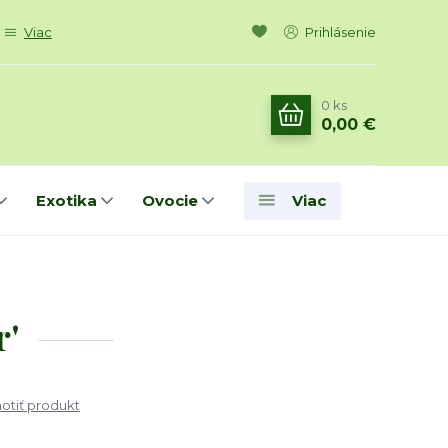
Viac
Prihlásenie
0
ks
0,00 €
Exotika
Ovocie
Viac
r'
tiť produkt