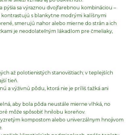
 a pýšia sa výraznou dvojfarebnou kombináciou –
o kontrastujú s blankytne modrými kalíšnymi
vorené, smerujú nahor alebo mierne do strán a ich
žkami je neodolateľným lákadlom pre čmeliaky,
ých až polotienistých stanovištiach; v teplejších
ší tieň.
a výživnú pôdu, ktorá nie je príliš ťažká ani
delná, aby bola pôda neustále mierne vlhká, no
oré môže spôsobiť hnilobu koreňov.
 vyzretým kompostom alebo univerzálnym hnojivom
.