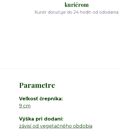
kuriérom
Kuriér doručuje do 24 hodín od odoslania.
Parametre
Veľkosť črepníka
9 cm
Výška pri dodaní
závisí od vegetačného obdobia