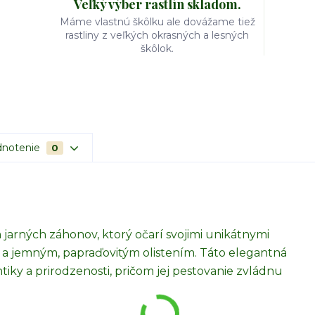
Veľký výber rastlín skladom.
Máme vlastnú škôlku ale dovážame tiež
rastliny z veľkých okrasných a lesných
škôlok.
notenie
0
 jarných záhonov, ktorý očarí svojimi unikátnymi
 a jemným, papraďovitým olistením. Táto elegantná
iky a prirodzenosti, pričom jej pestovanie zvládnu