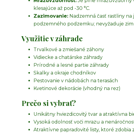
Mrazuvzdornosť:
Je plne mrazuvzdorný v
klesajúce až pod -30 °C.
Zazimovanie:
Nadzemná časť rastliny na 
podzemného podzemku; nevyžaduje zimn
Využitie v záhrade
Trvalkové a zmiešané záhony
Vidiecke a chatárske záhrady
Prírodné a lesné partie záhrady
Skalky a okraje chodníkov
Pestovanie v nádobách na terasách
Kvetinové dekorácie (vhodný na rez)
Prečo si vybrať?
Unikátny hviezdicovitý tvar a atraktívna 
Vysoká odolnosť voči mrazu a nenáročnos
Atraktívne papraďovité listy, ktoré zdobi