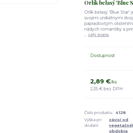
Orlík belasý 'Blue S
Orlík belasý 'Blue Star
svojimi unikátnymi dvo
papraďovitým olistením.
nádych romantiky a prir
...
celý popis
Dostupnosť
2,89 €
/
ks
2,35 €
bez DPH
Číslo produktu:
4128
Výška pri
závisí od
dodaní:
vegetačné
obdobia