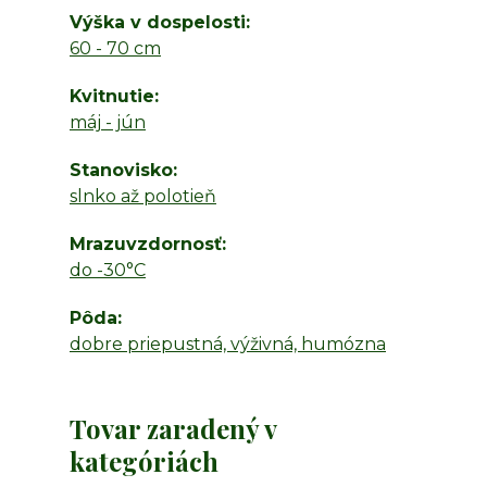
Výška v dospelosti
60 - 70 cm
Kvitnutie
máj - jún
Stanovisko
slnko až polotieň
Mrazuvzdornosť
do -30°C
Pôda
dobre priepustná, výživná, humózna
Tovar zaradený v
kategóriách