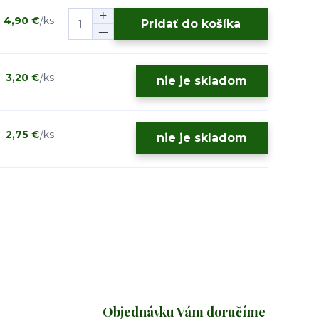
4,90 €
/
ks
Pridať do košíka
3,20 €
/
ks
nie je skladom
2,75 €
/
ks
nie je skladom
Objednávku Vám doručíme