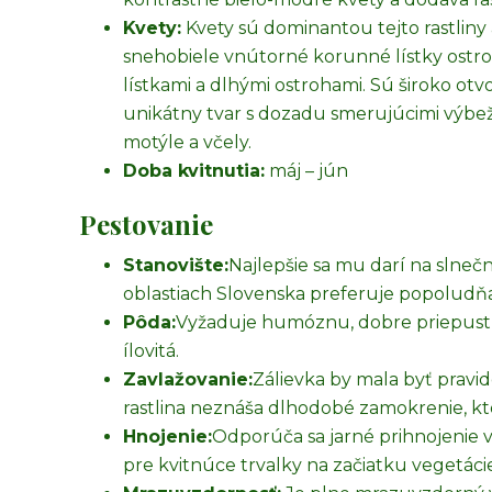
Kvety:
Kvety sú dominantou tejto rastliny
snehobiele vnútorné korunné lístky ostr
lístkami a dlhými ostrohami. Sú široko ot
unikátny tvar s dozadu smerujúcimi výbe
motýle a včely.
Doba kvitnutia:
máj – jún
Pestovanie
Stanovište:
Najlepšie sa mu darí na slnečn
oblastiach Slovenska preferuje popoludňaj
Pôda:
Vyžaduje humóznu, dobre priepustnú 
ílovitá.
Zavlažovanie:
Zálievka by mala byť pravi
rastlina neznáša dlhodobé zamokrenie, kt
Hnojenie:
Odporúča sa jarné prihnojenie
pre kvitnúce trvalky na začiatku vegetácie