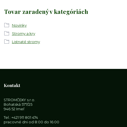
Tovar zaradený v kategóriách
Novinky
Stromy a kry
Listnaté stromy
Kontakt
STROMČEKY s.r.o.
Bohatská 577/25
946 52 Imeľ
Tel.:
+421 911 801 474
pracovné dni od 8:00 do 16:00