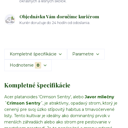
okrasných a lesných škôlok.
Objednávku Vám doručíme kuriérom
Kuriér doručuje do 24 hodín od odoslania.
Kompletné špecifikácie
Parametre
Hodnotenie
0
Kompletné špecifikácie
Acer platanoides 'Crimson Sentry', alebo
Javor mliečny
´Crimson Sentry´
, je atraktívny, opadavý strom, ktorý je
cenený pre svoj úzko stĺpovitý habitus a tmavočervené
listy. Tento kultivar je ideálny ako dominantný prvok v
menších záhradách alebo ako strom pre pestovanie v