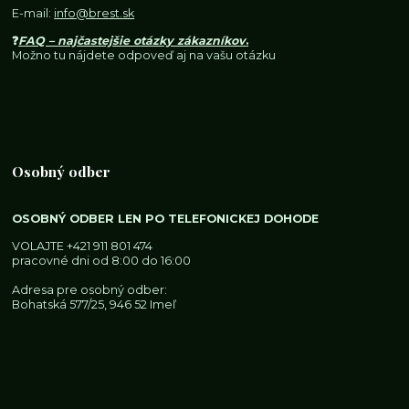
E-mail:
info@brest.sk
❓
FAQ – najčastejšie otázky zákazníkov
.
Možno tu nájdete odpoveď aj na vašu otázku
Osobný odber
OSOBNÝ ODBER LEN PO TELEFONICKEJ DOHODE
VOLAJTE
+421 911 801 474
pracovné dni od 8:00 do 16:00
Adresa pre osobný odber:
Bohatská 577/25, 946 52 Imeľ