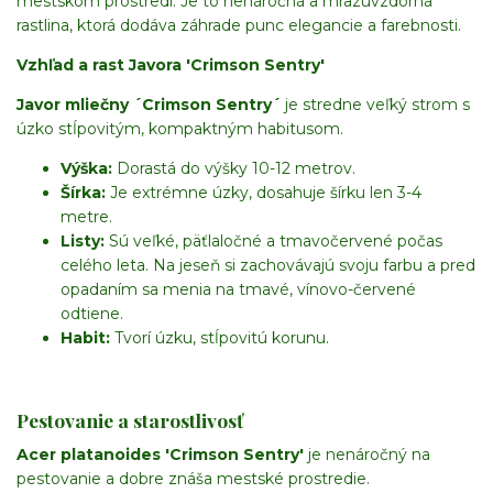
mestskom prostredí. Je to nenáročná a mrazuvzdorná
rastlina, ktorá dodáva záhrade punc elegancie a farebnosti.
Vzhľad a rast Javora 'Crimson Sentry'
Javor mliečny ´Crimson Sentry´
je stredne veľký strom s
úzko stĺpovitým, kompaktným habitusom.
Výška:
Dorastá do výšky 10-12 metrov.
Šírka:
Je extrémne úzky, dosahuje šírku len 3-4
metre.
Listy:
Sú veľké, päťlaločné a tmavočervené počas
celého leta. Na jeseň si zachovávajú svoju farbu a pred
opadaním sa menia na tmavé, vínovo-červené
odtiene.
Habit:
Tvorí úzku, stĺpovitú korunu.
Pestovanie a starostlivosť
Acer platanoides 'Crimson Sentry'
je nenáročný na
pestovanie a dobre znáša mestské prostredie.