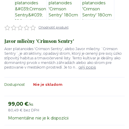
Ohodnotiť produkt
Javor mliečny 'Crimson Sentry'
Acer platanoides 'Crimson Sentry', alebo Javor mliečny ´Crimson
Sentry´, je atraktívny, opadavý strom, ktorý je cenený pre svoj úzko
stĺpovitý habitus a tmavočervené listy. Tento kultivar je ideálny ako
dominantný prvok v menších záhradách alebo ako strom pre
pestovanie v mestskom prostredí. Je to n...
celý popis
Dostupnosť
Nie je skladom
99,00 €
/
ks
80,49 €
bez DPH
Momentálne nie je k dispozícii