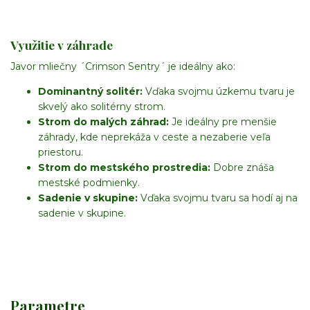
Využitie v záhrade
Javor mliečny ´Crimson Sentry´ je ideálny ako:
Dominantný solitér:
Vďaka svojmu úzkemu tvaru je
skvelý ako solitérny strom.
Strom do malých záhrad:
Je ideálny pre menšie
záhrady, kde neprekáža v ceste a nezaberie veľa
priestoru.
Strom do mestského prostredia:
Dobre znáša
mestské podmienky.
Sadenie v skupine:
Vďaka svojmu tvaru sa hodí aj na
sadenie v skupine.
Parametre