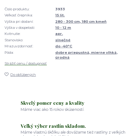
Číslo produktu:
3933
Veľkosť črepníka:
15 lit.
Výška pri dodaní:
280 - 300 cm, 180 cm kmeň
Výška v dospelosti:
10 - 12 m
Kvitnutie:
apr.
Stanovisko:
slnečné
Mrazuvzdornosť:
do -40°C
Pôda:
dobre priepustná, mierne vlhká,
úrodná
Strážiť cenu / dostupnosť
Do obľúbených
Skvelý pomer ceny a kvality
Máme viac ako 15 rokov skúseností.
Veľký výber rastlín skladom.
Máme vlastnú škôlku ale dovážame tiež rastliny z veľkých