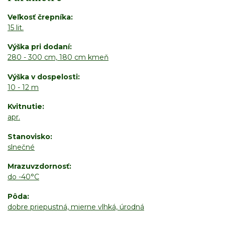
Veľkosť črepníka
15 lit.
Výška pri dodaní
280 - 300 cm, 180 cm kmeň
Výška v dospelosti
10 - 12 m
Kvitnutie
apr.
Stanovisko
slnečné
Mrazuvzdornosť
do -40°C
Pôda
dobre priepustná, mierne vlhká, úrodná