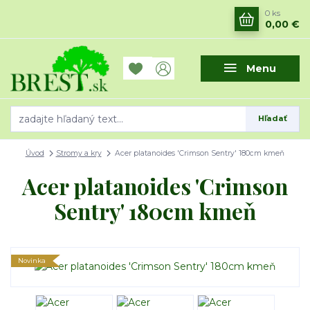
0
ks
0,00 €
Menu
Hľadať
Úvod
Stromy a kry
Acer platanoides 'Crimson Sentry' 180cm kmeň
Acer platanoides 'Crimson
Sentry' 180cm kmeň
Novinka