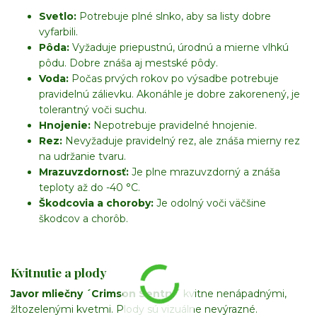
Svetlo:
Potrebuje plné slnko, aby sa listy dobre
vyfarbili.
Pôda:
Vyžaduje priepustnú, úrodnú a mierne vlhkú
pôdu. Dobre znáša aj mestské pôdy.
Voda:
Počas prvých rokov po výsadbe potrebuje
pravidelnú zálievku. Akonáhle je dobre zakorenený, je
tolerantný voči suchu.
Hnojenie:
Nepotrebuje pravidelné hnojenie.
Rez:
Nevyžaduje pravidelný rez, ale znáša mierny rez
na udržanie tvaru.
Mrazuvzdornosť:
Je plne mrazuvzdorný a znáša
teploty až do -40 °C.
Škodcovia a choroby:
Je odolný voči väčšine
škodcov a chorôb.
Kvitnutie a plody
Javor mliečny ´Crimson Sentry´
kvitne nenápadnými,
žltozelenými kvetmi. Plody sú vizuálne nevýrazné.