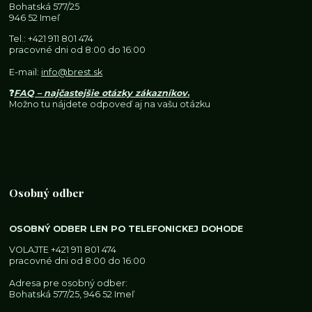
Bohatská 577/25
946 52 Imeľ
Tel.:
+421 911 801 474
pracovné dni od 8:00 do 16:00
E-mail:
info@brest.sk
❓
FAQ – najčastejšie otázky zákazníkov
.
Možno tu nájdete odpoveď aj na vašu otázku
Osobný odber
OSOBNÝ ODBER LEN PO TELEFONICKEJ DOHODE
VOLAJTE
+421 911 801 474
pracovné dni od 8:00 do 16:00
Adresa pre osobný odber:
Bohatská 577/25, 946 52 Imeľ