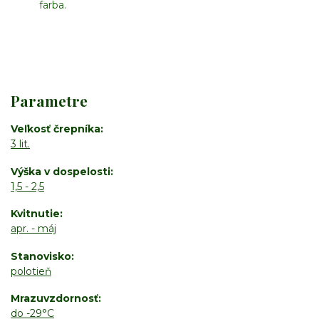
farba.
Parametre
Veľkosť črepníka
3 lit.
Výška v dospelosti
1,5 - 2,5
Kvitnutie
apr. - máj
Stanovisko
polotieň
Mrazuvzdornosť
do -29°C