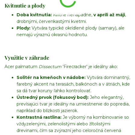
Kvitnutie a plody
Doba kvitnutia:
Kvitne nenápadne,
v apríli až máji
,
drobnými, červenkastými kvetmi.
Plody:
Vytvára typické okrídlené plody (samary), ale
nemajú výraznú okrasnú hodnotu.
Využitie v záhrade
Acer palmatum
Dissectum
'Firecracker' je ideálny ako:
Solitér na kmeňoch v nádobe:
Vytvára dominantný,
farebný akcent na terasách, balkónoch a v átriách, kde
sa dá tvar koruny ľahko kontrolovať.
Ústredný prvok (fokusový bod):
Jeho elegantný,
prevísajúci tvar je ideálny na umiestnenie do popredia,
napríklad do blízkosti jazierok.
Kontrastná rastlina:
Je výborný na kombinovanie so
vždyzelenými, zelenolistými alebo žltolistými
drevinami, čím sa zvýrazní jeho celoročná červená