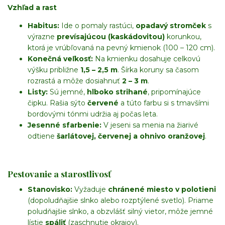
Vzhľad a rast
Habitus:
Ide o pomaly rastúci,
opadavý stromček
s
výrazne
prevísajúcou (kaskádovitou)
korunkou,
ktorá je vrúbľovaná na pevný kmienok (
100
–
120
cm
).
Konečná veľkosť:
Na kmienku dosahuje celkovú
výšku približne
1
,
5
–
2
,
5
m
. Šírka koruny sa časom
rozrastá a môže dosiahnuť
2
–
3
m
.
Listy:
Sú jemné,
hlboko strihané
, pripomínajúce
čipku. Rašia sýto
červené
a túto farbu si s tmavšími
bordovými tónmi udržia aj počas leta.
Jesenné sfarbenie:
V jeseni sa menia na žiarivé
odtiene
šarlátovej, červenej a ohnivo oranžovej
.
Pestovanie a starostlivosť
Stanovisko:
Vyžaduje
chránené miesto v polotieni
(dopoludňajšie slnko alebo rozptýlené svetlo). Priame
poludňajšie slnko, a obzvlášť silný vietor, môže jemné
lístie
spáliť
(zaschnutie okrajov).