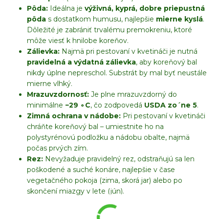
Pôda:
Ideálna je
výživná, kyprá, dobre priepustná
pôda
s dostatkom humusu, najlepšie
mierne kyslá
.
Dôležité je zabrániť trvalému premokreniu, ktoré
môže viesť k hnilobe koreňov.
Zálievka:
Najmä pri pestovaní v kvetináči je nutná
pravidelná a výdatná zálievka
, aby koreňový bal
nikdy úplne nepreschol. Substrát by mal byť neustále
mierne vlhký.
Mrazuvzdornosť:
Je plne mrazuvzdorný do
minimálne
−
29
∘
C
, čo zodpovedá
USDA z
o
ˊ
ne
5
.
Zimná ochrana v nádobe:
Pri pestovaní v kvetináči
chráňte koreňový bal – umiestnite ho na
polystyrénovú podložku a nádobu obalte, najmä
počas prvých zím.
Rez:
Nevyžaduje pravidelný rez, odstraňujú sa len
poškodené a suché konáre, najlepšie v čase
vegetačného pokoja (zima, skorá jar) alebo po
skončení miazgy v lete (jún).