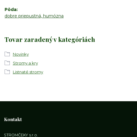
Pôda
dobre priepustná, humózna
Tovar zaradený v kategóriách
Novinky
Stromy a kry
Listnaté stromy
Kontakt
STROMČEKY s.r.o.