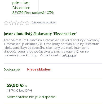
Ohodnotiť produkt
Javor dlaňolistý čipkovaný 'Firecracker'
Acer palmatum Dissectum 'Firecracker' (Javor dlaňolistý čipkovaný
'Firecracker') je obľúbený kultivar, ktorý patrí do skupiny Dissectum
(čipkované listy). Je špeciálne šľachtený pre svoju intenzívnu
vínovočervenú farbu počas celej sezóny a elegantný, jemne
previsnutý tvar koruny. Vzhľad a rast ...
celý popis
Dostupnosť
Nie je skladom
59,90 €
/
ks
48,70 €
bez DPH
Momentálne nie je k dispozícii