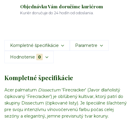
Objednávku Vám doručíme kuriérom
Kuriér doručuje do 24 hodín od odoslania.
Kompletné špecifikácie
Parametre
Hodnotenie
0
Kompletné špecifikácie
Acer palmatum
Dissectum
'Firecracker' (Javor dlaňolistý
čipkovaný 'Firecracker')
je obľúbený kultivar, ktorý patrí do
skupiny Dissectum (čipkované listy). Je špeciálne šľachtený
pre svoju intenzívnu vínovočervenú farbu počas celej
sezóny a elegantný, jemne previsnutý tvar koruny.