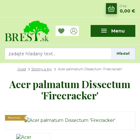
0
ks
0,00 €
Menu
Hľadať
Úvod
Stromy a kry
Acer palmatum Dissectum 'Firecracker'
Acer palmatum Dissectum
'Firecracker'
Novinka