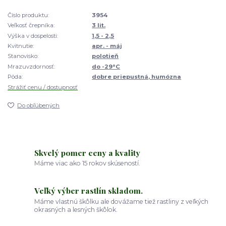
Číslo produktu:
3954
Veľkosť črepníka:
3 lit.
Výška v dospelosti:
1,5 - 2,5
Kvitnutie:
apr. - máj
Stanovisko:
polotieň
Mrazuvzdornosť:
do -29°C
Pôda:
dobre priepustná, humózna
Strážiť cenu / dostupnosť
Do obľúbených
Skvelý pomer ceny a kvality
Máme viac ako 15 rokov skúseností.
Veľký výber rastlín skladom.
Máme vlastnú škôlku ale dovážame tiež rastliny z veľkých
okrasných a lesných škôlok.