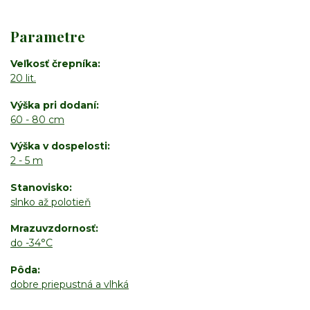
Parametre
Veľkosť črepníka
20 lit.
Výška pri dodaní
60 - 80 cm
Výška v dospelosti
2 - 5 m
Stanovisko
slnko až polotieň
Mrazuvzdornosť
do -34°C
Pôda
dobre priepustná a vlhká