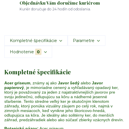
Objednávku Vám doručíme kuriérom
Kuriér doručuje do 24 hodín od odoslania.
Kompletné špecifikácie
Parametre
Hodnotenie
0
Kompletné špecifikácie
Acer griseum
, známy aj ako
Javor šedý
alebo
Javor
papierový
, je mimoriadne cenený a vyhľadávaný opadavý ker,
ktorý je považovaný za jeden z najatraktívnejších javorov pre
svoju jedinečnú, odlupujúcu sa kôru a nádherné jesenné
sfarbenie. Tento stredne veľký ker je skutočným klenotom
záhrady, ktorý ponúka vizuálny záujem po celý rok, najmä v
zimných mesiacoch, keď vynikne jeho škoricovo-hnedá,
odlupujúca sa kôra. Je ideálny ako solitérny ker, do menších
záhrad, predzáhradiek alebo ako súčasť zbierky vzácnych drevín.
Botanický názov:
Acer griseum