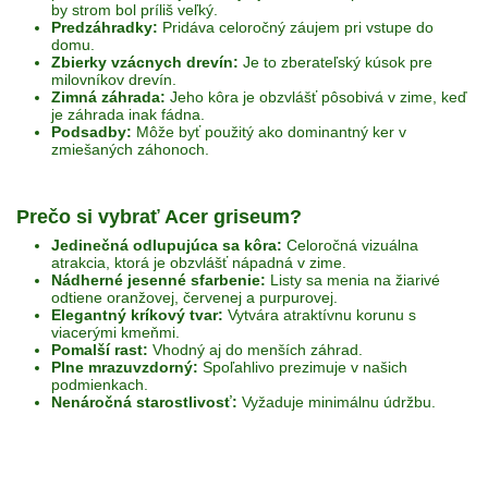
by strom bol príliš veľký.
Predzáhradky:
Pridáva celoročný záujem pri vstupe do
domu.
Zbierky vzácnych drevín:
Je to zberateľský kúsok pre
milovníkov drevín.
Zimná záhrada:
Jeho kôra je obzvlášť pôsobivá v zime, keď
je záhrada inak fádna.
Podsadby:
Môže byť použitý ako dominantný ker v
zmiešaných záhonoch.
Prečo si vybrať Acer griseum?
Jedinečná odlupujúca sa kôra:
Celoročná vizuálna
atrakcia, ktorá je obzvlášť nápadná v zime.
Nádherné jesenné sfarbenie:
Listy sa menia na žiarivé
odtiene oranžovej, červenej a purpurovej.
Elegantný kríkový tvar:
Vytvára atraktívnu korunu s
viacerými kmeňmi.
Pomalší rast:
Vhodný aj do menších záhrad.
Plne mrazuvzdorný:
Spoľahlivo prezimuje v našich
podmienkach.
Nenáročná starostlivosť:
Vyžaduje minimálnu údržbu.