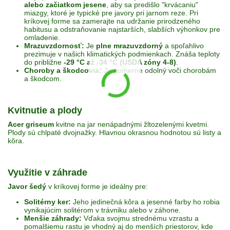
alebo začiatkom jesene
, aby sa predišlo "krvácaniu"
miazgy, ktoré je typické pre javory pri jarnom reze. Pri
kríkovej forme sa zamerajte na udržanie prirodzeného
habitusu a odstraňovanie najstarších, slabších výhonkov pre
omladenie.
Mrazuvzdornosť:
Je
plne mrazuvzdorný
a spoľahlivo
prezimuje v našich klimatických podmienkach. Znáša teploty
do približne
-29 °C až -34 °C (USDA zóny 4-8)
.
Choroby a škodcovia:
Je pomerne odolný voči chorobám
a škodcom.
Kvitnutie a plody
Acer griseum
kvitne na jar nenápadnými žltozelenými kvetmi.
Plody sú chlpaté dvojnažky. Hlavnou okrasnou hodnotou sú listy a
kôra.
Využitie v záhrade
Javor šedý
v kríkovej forme je ideálny pre:
Solitérny ker:
Jeho jedinečná kôra a jesenné farby ho robia
vynikajúcim solitérom v trávniku alebo v záhone.
Menšie záhrady:
Vďaka svojmu strednému vzrastu a
pomalšiemu rastu je vhodný aj do menších priestorov, kde