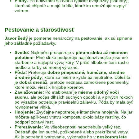
Plody:
Po odkvitnutí sa tvoria typické dvojnažky (samary),
ktoré sú chlpaté a majú krídla, ktoré im umožňujú rozptyl
vetrom.
Pestovanie a starostlivosť
Javor šedý
je pomerne nenáročný na pestovanie, ak sú splnené
jeho základné požiadavky.
Svetlo:
Najlepšie prosperuje v
plnom slnku až miernom
polotieni
. Plné slnko podporuje najintenzívnejšie jesenné
sfarbenie a najlepší vývoj kôry. V príliš hlbokom tieni rastie
riedko a farby sú menej výrazné.
Pôda:
Preferuje
dobre priepustné, humózne, stredne
úrodné pôdy
, ktoré sú mierne kyslé až neutrálne. Dôležitá
je
dobrá drenáž
, pretože neznáša zamokrené podmienky,
ktoré môžu viesť k hnilobe koreňov.
Zavlažovanie:
Po etablovaní je
mierne odolný voči
suchu
, ale počas dlhších suchých období a v prvých rokoch
po výsadbe potrebuje pravidelnú zálievku. Pôda by mala byť
rovnomerne vlhká.
Hnojenie:
Zvyčajne nepotrebuje intenzívne hnojenie. Na jar
môžete aplikovať vrstvu kompostu okolo bázy rastliny, čo
podporí zdravý rast.
Prerezávanie:
Vo všeobecnosti nepotrebuje veľký rez.
Odstraňujte len suché, poškodené alebo prekrížené vetvy.
Ak je potrebné tvarovanie, vykonajte ho v
neskorom lete