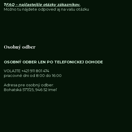
❓
FAQ – najčastejšie otázky zákazníkov
.
Možno tu nájdete odpoveď aj na vašu otázku
Osobný odber
OSOBNÝ ODBER LEN PO TELEFONICKEJ DOHODE
VOLAJTE
+421 911 801 474
pracovné dni od 8:00 do 16:00
Adresa pre osobný odber:
Bohatská 577/25, 946 52 Imeľ