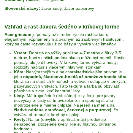
Slovenské názvy:
Javor šedý, Javor papierový
Vzhľad a rast Javora šedého v kríkovej forme
Acer griseum
je pomaly až stredne rýchlo rastúci ker s
elegantným, vzpriameným a oválnym až zaobleným habitusom,
ktorý sa často rozvetvuje už od bázy a vytvára viac kmeňov.
Vzrast:
Dorastá do výšky približne 4-7 metrov a šírky 3-5
metrov, hoci v našich podmienkach môže byť menší. Rastie
pomaly, ale je dlhoveký. V kríkovej forme vytvára hustý,
rozložitý habitus s viacerými hlavnými stonkami.
Kôra:
Najvýraznejším a najcharakteristickejším prvkom je
jeho
nápadná, škoricovo-hnedá až oranžovohnedá kôra
,
ktorá sa na starších kmeňoch a vetvách odlupuje v tenkých,
papyrusových vrstvách. Táto textúra a farba sú obzvlášť
pôsobivé v zime, keď ker stratí listy.
Listy:
Má trojpočetné (trifoliátne) listy, čo je pre javory
nezvyčajné. Listy sú tmavozelené, na spodnej strane
modrozelené a mierne chlpaté. Na jeseň sa menia na
žiarivé odtiene oranžovej, červenej a purpurovej
, čo
vytvára ohromujúci farebný displej.
Kvety:
Na jar (obvykle v apríli až máji) produkuje
nenápadné, žltozelené kvety. Nie sú hlavnou okrasnou
hodnotou.