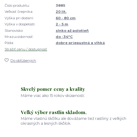
Číslo produktu:
3885
Veľkosť črepníka:
20 lit.
Výška pri dodaní:
60 - 80 cm
Výška v dospelosti:
2 - 5 m
Stanovisko:
slnko až polotieň
Mrazuvzdornosť:
do -34°C
Pôda:
dobre priepustná a vlhká
Strážiť cenu / dostupnosť
Do obľúbených
Skvelý pomer ceny a kvality
Máme viac ako 15 rokov skúseností.
Veľký výber rastlín skladom.
Máme vlastnú škôlku ale dovážame tiež rastliny z veľkých
okrasných a lesných škôlok.