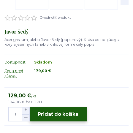
Ohodnotiť produkt
Javor šedý
Acer griseum, alebo Javor šedý (papierový): Krása odlupujúcej sa
kôry a jesenných farieb v kríkovej forme
celý popis
Dostupnosť
Skladom
Cena pred
179,00 €
zľavou
129,00 €
/
ks
104,88 €
bez DPH
Pridať do košíka