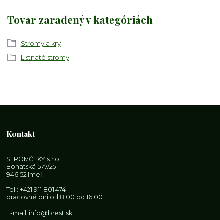
Tovar zaradený v kategóriách
Stromy a kry
Listnaté stromy
Kontakt
STROMČEKY s.r.o.
Bohatská 577/25
946 52 Imeľ
Tel.:
+421 911 801 474
pracovné dni od 8:00 do 16:00
E-mail:
info@brest.sk