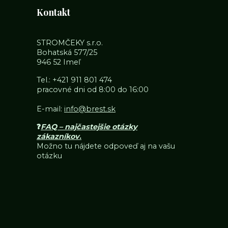
Kontakt
STROMČEKY s.r.o.
Bohatská 577/25
946 52 Imeľ
Tel.:
+421 911 801 474
pracovné dni od 8:00 do 16:00
E-mail:
info@brest.sk
❓
FAQ – najčastejšie otázky
zákazníkov
.
Možno tu nájdete odpoveď aj na vašu
otázku