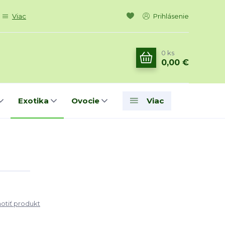
Viac
Prihlásenie
0
ks
0,00 €
Exotika
Ovocie
Viac
tiť produkt