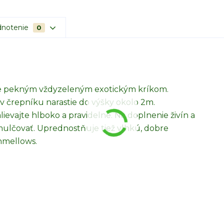
notenie
0
e pekným vždyzeleným exotickým kríkom.
 v črepníku narastie do výšky okolo 2m.
alievajte hlboko a pravidelne. Na doplnenie živín a
mulčovať. Uprednostňuje tiež vlhkú, dobre
hmellows.