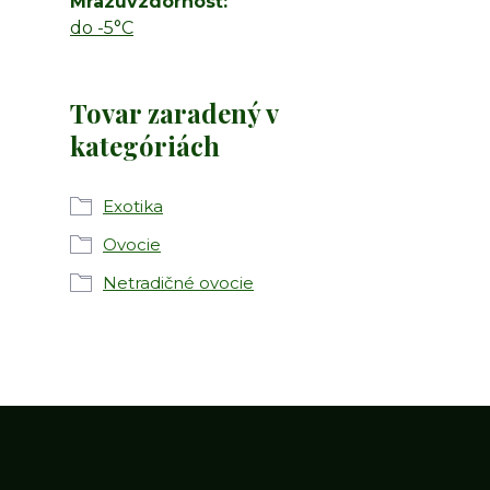
Mrazuvzdornosť
do -5°C
Tovar zaradený v
kategóriách
Exotika
Ovocie
Netradičné ovocie