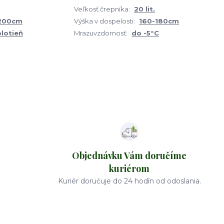
Veľkosť črepníka:
20 lit.
 200cm
Výška v dospelosti:
160-180cm
olotieň
Mrazuvzdornosť:
do -5°C
Objednávku Vám doručíme
kuriérom
Kuriér doručuje do 24 hodín od odoslania.