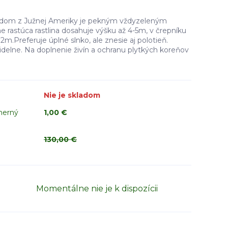
dom z Južnej Ameriky je pekným vždyzeleným
 rastúca rastlina dosahuje výšku až 4-5m, v črepníku
2m.Preferuje úplné slnko, ale znesie aj polotieň.
videlne. Na doplnenie živín a ochranu plytkých koreňov
Nie je skladom
merný
1,00 €
130,00 €
Momentálne nie je k dispozícii