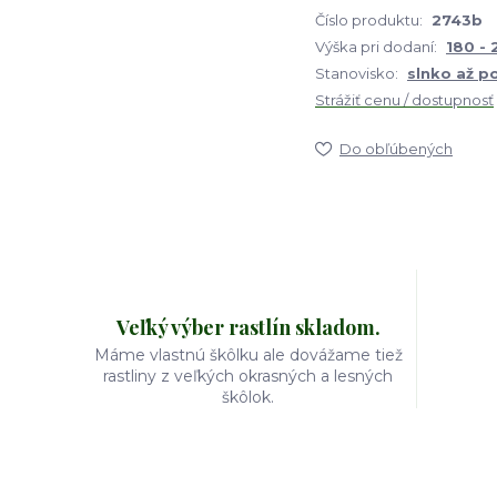
Číslo produktu:
2743b
Výška pri dodaní:
180 -
Stanovisko:
slnko až p
Strážiť cenu / dostupnosť
Do obľúbených
Veľký výber rastlín skladom.
Máme vlastnú škôlku ale dovážame tiež
rastliny z veľkých okrasných a lesných
škôlok.