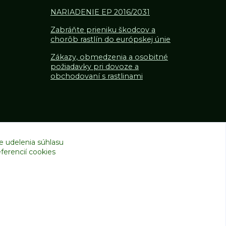
NARIADENIE EP 2016/2031
Zabráňte prieniku škodcov a
chorôb rastlín do európskej únie
Zákazy, obmedzenia a osobitné
požiadavky pri dovoze a
obchodovaní s rastlinami
e udelenia súhlasu
ferencií cookies