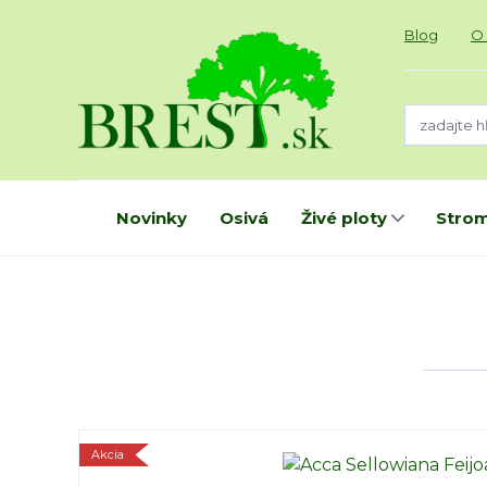
Blog
O
Novinky
Osivá
Živé ploty
Strom
Akcia