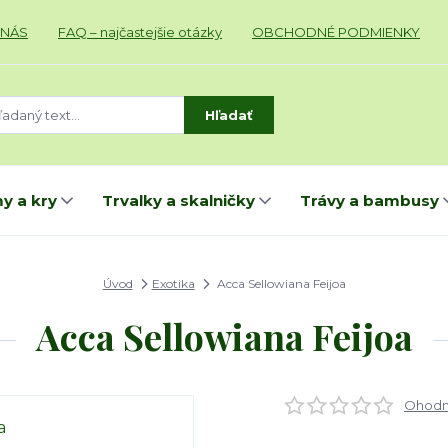
 NÁS
FAQ – najčastejšie otázky
OBCHODNÉ PODMIENKY
Hľadať
y a kry
Trvalky a skalničky
Trávy a bambusy
Úvod
Exotika
Acca Sellowiana Feijoa
Acca Sellowiana Feijoa
Ohodno