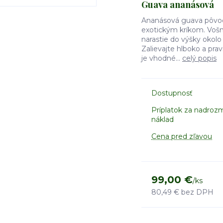
Guava ananásová
Ananásová guava pôvo
exotickým kríkom. Vošne
narastie do výšky okolo 
Zalievajte hlboko a pra
je vhodné...
celý popis
Dostupnosť
Príplatok za nadroz
náklad
Cena pred zľavou
99,00 €
/
ks
80,49 €
bez DPH