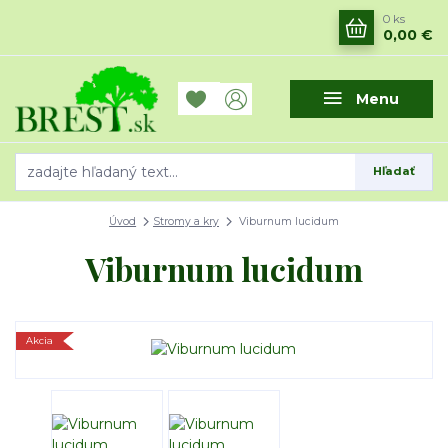
0
ks
0,00 €
Menu
Hľadať
Úvod
Stromy a kry
Viburnum lucidum
Viburnum lucidum
Akcia