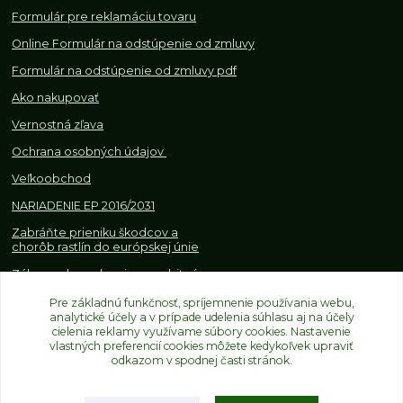
Formulár pre reklamáciu tovaru
Online Formulár na odstúpenie od zmluvy
Formulár na odstúpenie od z
mluvy pdf
Ako nakupovať
Vernostná zľava
Ochrana osobných údajov
Veľkoobchod
NARIADENIE EP 2016/2031
Zabráňte prieniku škodcov a
chorôb rastlín do európskej únie
Zákazy, obmedzenia a osobitné
požiadavky pri dovoze a
Pre základnú funkčnosť, spríjemnenie používania webu,
obchodovaní s rastlinami
analytické účely a v prípade udelenia súhlasu aj na účely
cielenia reklamy využívame súbory cookies. Nastavenie
vlastných preferencií cookies môžete kedykoľvek upraviť
odkazom v spodnej časti stránok.