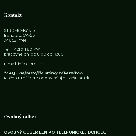
Kontakt
STROMČEKY s.r.o.
Bohatská 577/25
946 52 Imeľ
Tel.:
+421 911 801 474
pracovné dni od 8:00 do 16:00
E-mail:
info@brest.sk
❓
FAQ – najčastejšie otázky zákazníkov
.
Možno tu nájdete odpoveď aj na vašu otázku
Osobný odber
OSOBNÝ ODBER LEN PO TELEFONICKEJ DOHODE