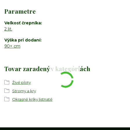
Parametre
Veľkosť črepníka
2 lit.
Výška pri dodaní
90+ cm
Tovar zaradený v kategóriách
Živé ploty
Stromy a kry
Okrasné kríky listnaté