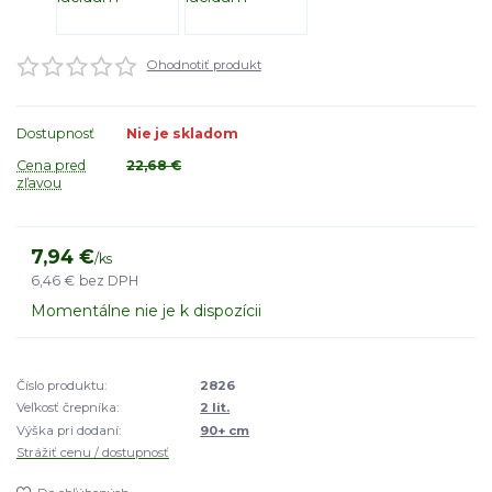
Ohodnotiť produkt
Dostupnosť
Nie je skladom
Cena pred
22,68 €
zľavou
7,94 €
/
ks
6,46 €
bez DPH
Momentálne nie je k dispozícii
Číslo produktu:
2826
Veľkosť črepníka:
2 lit.
Výška pri dodaní:
90+ cm
Strážiť cenu / dostupnosť