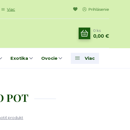
Viac
Prihlásenie
0
ks
0,00 €
Exotika
Ovocie
Viac
CO POT
tiť produkt