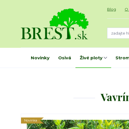
Blog
O
Novinky
Osivá
Živé ploty
Strom
Vavrí
Novinka