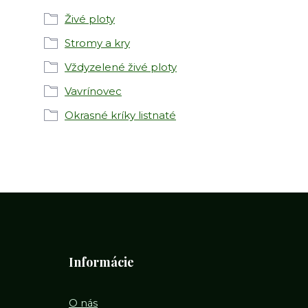
Živé ploty
Stromy a kry
Vždyzelené živé ploty
Vavrínovec
Okrasné kríky listnaté
Informácie
O nás