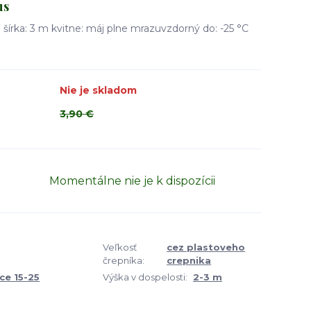
us
m šírka: 3 m kvitne: máj plne mrazuvzdorný do: -25 °C
Nie je skladom
3,90 €
Momentálne nie je k dispozícii
Veľkosť
cez plastoveho
črepníka:
crepnika
ce 15-25
Výška v dospelosti:
2-3 m