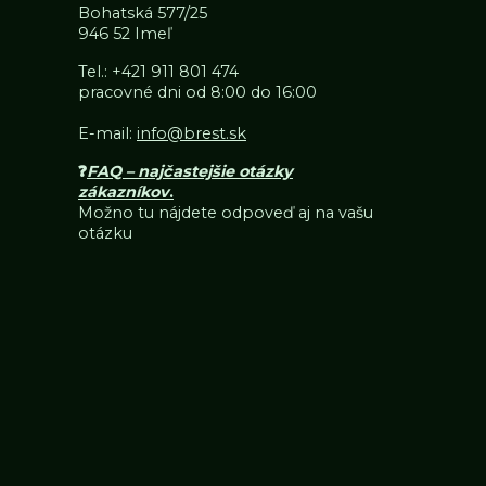
Bohatská 577/25
946 52 Imeľ
Tel.:
+421 911 801 474
pracovné dni od 8:00 do 16:00
E-mail:
info@brest.sk
❓
FAQ – najčastejšie otázky
zákazníkov
.
Možno tu nájdete odpoveď aj na vašu
otázku