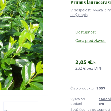
Prunus lauroceras
V dospelosti: výška: 3 
celý popis
Dostupnosť
Cena pred zľavou
2,85 €
/
ks
2,32 €
bez DPH
Číslo produktu:
2057
Výška pri
sadeni
dodaní:
cm
Strážiť cenu / dostupnosť