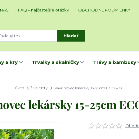
 NÁS
FAQ – najčastejšie otázky
OBCHODNÉ PODMIENKY
Hľadať
y a kry
Trvalky a skalničky
Trávy a bambusy
Úvod
Živé ploty
Vavrínovec lekársky 15-25cm ECO POT
novec lekársky 15-25cm E
Ohodno