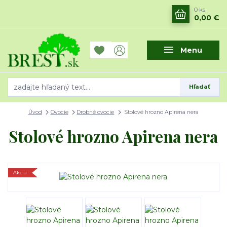
0
ks
0,00 €
Menu
Hľadať
Úvod
Ovocie
Drobné ovocie
Stolové hrozno Apirena nera
Stolové hrozno Apirena nera
Akcia