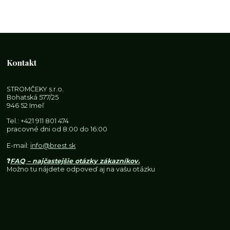
Kontakt
STROMČEKY s.r.o.
Bohatská 577/25
946 52 Imeľ
Tel.:
+421 911 801 474
pracovné dni od 8:00 do 16:00
E-mail:
info@brest.sk
❓
FAQ – najčastejšie otázky zákazníkov
.
Možno tu nájdete odpoveď aj na vašu otázku