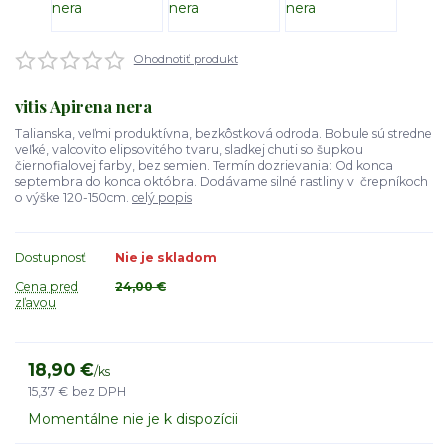
Ohodnotiť produkt
vitis Apirena nera
Talianska, veľmi produktívna, bezkôstková odroda. Bobule sú stredne
veľké, valcovito elipsovitého tvaru, sladkej chuti so šupkou
čiernofialovej farby, bez semien. Termín dozrievania: Od konca
septembra do konca októbra. Dodávame silné rastliny v črepníkoch
o výške 120-150cm.
celý popis
Dostupnosť
Nie je skladom
Cena pred
24,00 €
zľavou
18,90 €
/
ks
15,37 €
bez DPH
Momentálne nie je k dispozícii