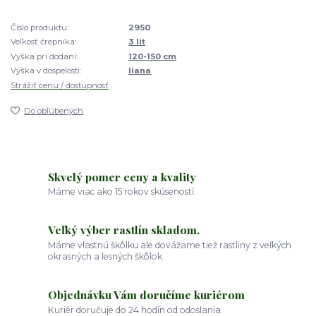
Číslo produktu:
2950
Veľkosť črepníka:
3 lit
Výška pri dodaní:
120-150 cm
Výška v dospelosti:
liana
Strážiť cenu / dostupnosť
Do obľúbených
Skvelý pomer ceny a kvality
Máme viac ako 15 rokov skúseností.
Veľký výber rastlín skladom.
Máme vlastnú škôlku ale dovážame tiež rastliny z veľkých
okrasných a lesných škôlok.
Objednávku Vám doručíme kuriérom
Kuriér doručuje do 24 hodín od odoslania.