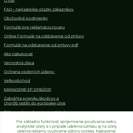
O nás
FAQ – najčastejšie otázky zákazníkov
Obchodné podmienky
Formulár pre reklamáciu tovaru
Online Formulár na odstúpenie od zmluvy
Formulár na odstúpenie od z
mluvy pdf
Ako nakupovať
Vernostná zľava
Ochrana osobných údajov
Veľkoobchod
NARIADENIE EP 2016/2031
Zabráňte prieniku škodcov a
chorôb rastlín do európskej únie
Zákazy, obmedzenia a osobitné
požiadavky pri dovoze a
Pre základnú funkčnosť, spríjemnenie používania webu,
obchodovaní s rastlinami
analytické účely a v prípade udelenia súhlasu aj na účely
cielenia reklamy využívame súbory cookies. Nastavenie