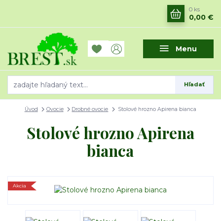
0
ks
0,00 €
Menu
Hľadať
Úvod
Ovocie
Drobné ovocie
Stolové hrozno Apirena bianca
Stolové hrozno Apirena
bianca
Akcia