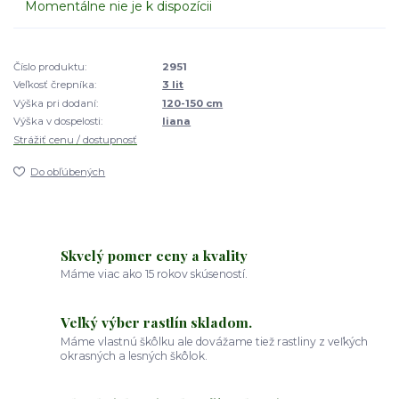
Momentálne nie je k dispozícii
Číslo produktu:
2951
Veľkosť črepníka:
3 lit
Výška pri dodaní:
120-150 cm
Výška v dospelosti:
liana
Strážiť cenu / dostupnosť
Do obľúbených
Skvelý pomer ceny a kvality
Máme viac ako 15 rokov skúseností.
Veľký výber rastlín skladom.
Máme vlastnú škôlku ale dovážame tiež rastliny z veľkých
okrasných a lesných škôlok.