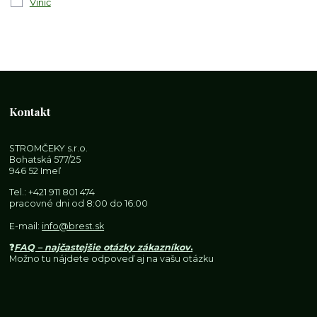
Vinič
Kontakt
STROMČEKY s.r.o.
Bohatská 577/25
946 52 Imeľ
Tel.:
+421 911 801 474
pracovné dni od 8:00 do 16:00
E-mail:
info@brest.sk
❓
FAQ – najčastejšie otázky zákazníkov
.
Možno tu nájdete odpoveď aj na vašu otázku