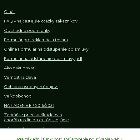
O nás
FAQ – najčastejšie otázky zákazníkov
Obchodné podmienky
Formulár pre reklamáciu tovaru
Online Formulár na odstúpenie od zmluvy
Formulár na odstúpenie od z
mluvy pdf
Ako nakupovať
Vernostná zľava
Ochrana osobných údajov
Veľkoobchod
NARIADENIE EP 2016/2031
Zabráňte prieniku škodcov a
chorôb rastlín do európskej únie
Zákazy, obmedzenia a osobitné
požiadavky pri dovoze a
Pre základnú funkčnosť, spríjemnenie používania webu,
obchodovaní s rastlinami