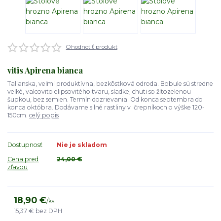
Ohodnotiť produkt
vitis Apirena bianca
Talianska, veľmi produktívna, bezkôstková odroda. Bobule sú stredne
veľké, valcovito elipsovitého tvaru, sladkej chuti so žltozelenou
šupkou, bez semien. Termín dozrievania: Od konca septembra do
konca októbra. Dodávame silné rastliny v črepníkoch o výške 120-
150cm.
celý popis
Dostupnosť
Nie je skladom
Cena pred
24,00 €
zľavou
18,90 €
/
ks
15,37 €
bez DPH