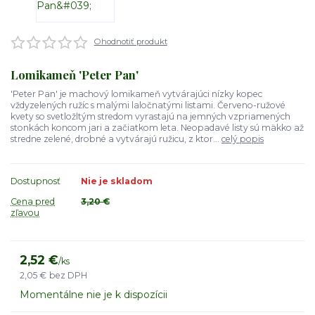
Ohodnotiť produkt
Lomikameň 'Peter Pan'
'Peter Pan' je machový lomikameň vytvárajúci nízky kopec
vždyzelených ružíc s malými laločnatými listami. Červeno-ružové
kvety so svetložltým stredom vyrastajú na jemných vzpriamených
stonkách koncom jari a začiatkom leta. Neopadavé listy sú mäkko až
stredne zelené, drobné a vytvárajú ružicu, z ktor...
celý popis
Dostupnosť
Nie je skladom
Cena pred
3,20 €
zľavou
2,52 €
/
ks
2,05 €
bez DPH
Momentálne nie je k dispozícii