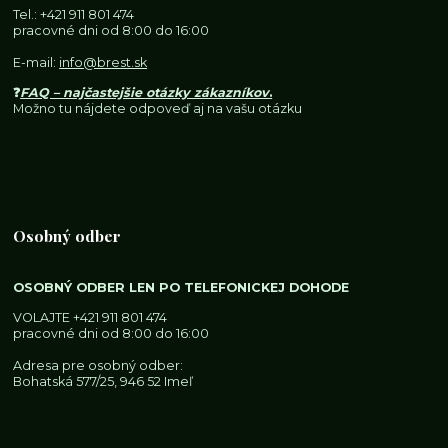
Tel.:
+421 911 801 474
pracovné dni od 8:00 do 16:00
E-mail:
info@brest.sk
❓
FAQ – najčastejšie otázky zákazníkov
.
Možno tu nájdete odpoveď aj na vašu otázku
Osobný odber
OSOBNÝ ODBER LEN PO TELEFONICKEJ DOHODE
VOLAJTE
+421 911 801 474
pracovné dni od 8:00 do 16:00
Adresa pre osobný odber:
Bohatská 577/25, 946 52 Imeľ