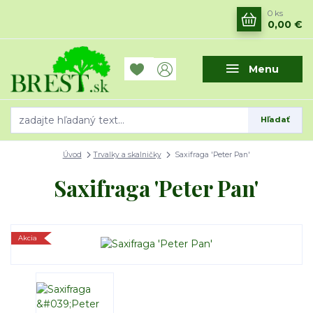
0
ks
0,00 €
Menu
Hľadať
Úvod
Trvalky a skalničky
Saxifraga 'Peter Pan'
Saxifraga 'Peter Pan'
Akcia