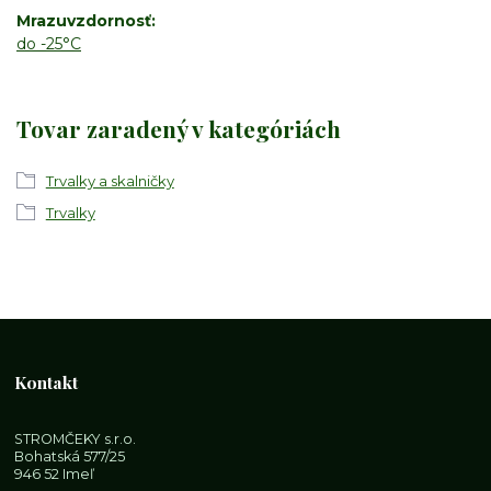
Mrazuvzdornosť
do -25°C
Tovar zaradený v kategóriách
Trvalky a skalničky
Trvalky
Kontakt
STROMČEKY s.r.o.
Bohatská 577/25
946 52 Imeľ