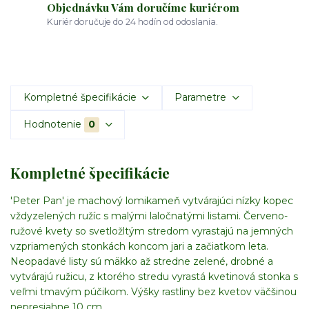
Objednávku Vám doručíme kuriérom
Kuriér doručuje do 24 hodín od odoslania.
Kompletné špecifikácie
Parametre
Hodnotenie
0
Kompletné špecifikácie
'Peter Pan' je machový lomikameň vytvárajúci nízky kopec
vždyzelených ružíc s malými laločnatými listami. Červeno-
ružové kvety so svetložltým stredom vyrastajú na jemných
vzpriamených stonkách koncom jari a začiatkom leta.
Neopadavé listy sú mäkko až stredne zelené, drobné a
vytvárajú ružicu, z ktorého stredu vyrastá kvetinová stonka s
veľmi tmavým púčikom. Výšky rastliny bez kvetov väčšinou
nepresiahne 10 cm.