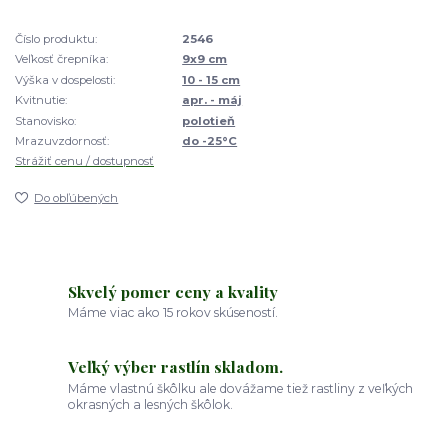
Číslo produktu:
2546
Veľkosť črepníka:
9x9 cm
Výška v dospelosti:
10 - 15 cm
Kvitnutie:
apr. - máj
Stanovisko:
polotieň
Mrazuvzdornosť:
do -25°C
Strážiť cenu / dostupnosť
Do obľúbených
Skvelý pomer ceny a kvality
Máme viac ako 15 rokov skúseností.
Veľký výber rastlín skladom.
Máme vlastnú škôlku ale dovážame tiež rastliny z veľkých
okrasných a lesných škôlok.