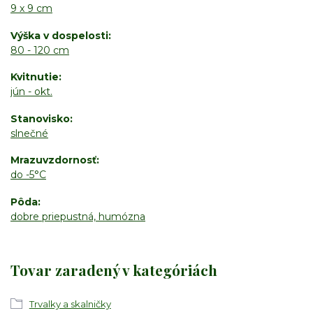
9 x 9 cm
Výška v dospelosti
80 - 120 cm
Kvitnutie
jún - okt.
Stanovisko
slnečné
Mrazuvzdornosť
do -5°C
Pôda
dobre priepustná, humózna
Tovar zaradený v kategóriách
Trvalky a skalničky