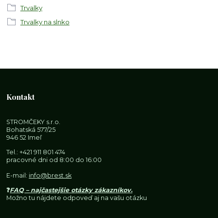
Trvalky
Trvalky na slnko
Kontakt
STROMČEKY s.r.o.
Bohatská 577/25
946 52 Imeľ
Tel.:
+421 911 801 474
pracovné dni od 8:00 do 16:00
E-mail:
info@brest.sk
❓
FAQ – najčastejšie otázky zákazníkov
.
Možno tu nájdete odpoveď aj na vašu otázku