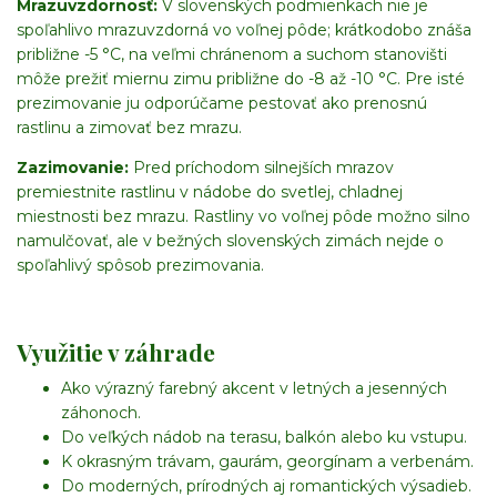
Mrazuvzdornosť:
V slovenských podmienkach nie je
spoľahlivo mrazuvzdorná vo voľnej pôde; krátkodobo znáša
približne -5 °C, na veľmi chránenom a suchom stanovišti
môže prežiť miernu zimu približne do -8 až -10 °C. Pre isté
prezimovanie ju odporúčame pestovať ako prenosnú
rastlinu a zimovať bez mrazu.
Zazimovanie:
Pred príchodom silnejších mrazov
premiestnite rastlinu v nádobe do svetlej, chladnej
miestnosti bez mrazu. Rastliny vo voľnej pôde možno silno
namulčovať, ale v bežných slovenských zimách nejde o
spoľahlivý spôsob prezimovania.
Využitie v záhrade
Ako výrazný farebný akcent v letných a jesenných
záhonoch.
Do veľkých nádob na terasu, balkón alebo ku vstupu.
K okrasným trávam, gaurám, georgínam a verbenám.
Do moderných, prírodných aj romantických výsadieb.