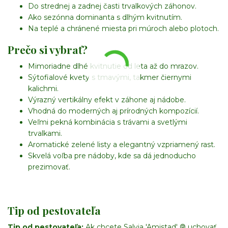
Do strednej a zadnej časti trvalkových záhonov.
Ako sezónna dominanta s dlhým kvitnutím.
Na teplé a chránené miesta pri múroch alebo plotoch.
Prečo si vybrať?
Mimoriadne dlhé kvitnutie od leta až do mrazov.
Sýtofialové kvety s tmavými, takmer čiernymi
kalichmi.
Výrazný vertikálny efekt v záhone aj nádobe.
Vhodná do moderných aj prírodných kompozícií.
Veľmi pekná kombinácia s trávami a svetlými
trvalkami.
Aromatické zelené listy a elegantný vzpriamený rast.
Skvelá voľba pre nádoby, kde sa dá jednoducho
prezimovať.
Tip od pestovateľa
Tip od pestovateľa:
Ak chcete Salvia 'Amistad' ® uchovať