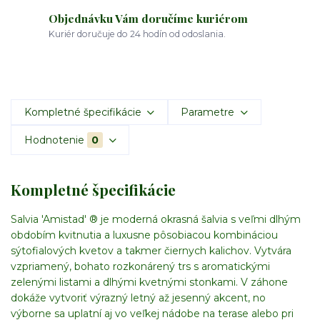
Objednávku Vám doručíme kuriérom
Kuriér doručuje do 24 hodín od odoslania.
Kompletné špecifikácie
Parametre
Hodnotenie
0
Kompletné špecifikácie
Salvia 'Amistad' ® je moderná okrasná šalvia s veľmi dlhým
obdobím kvitnutia a luxusne pôsobiacou kombináciou
sýtofialových kvetov a takmer čiernych kalichov. Vytvára
vzpriamený, bohato rozkonárený trs s aromatickými
zelenými listami a dlhými kvetnými stonkami. V záhone
dokáže vytvoriť výrazný letný až jesenný akcent, no
výborne sa uplatní aj vo veľkej nádobe na terase alebo pri