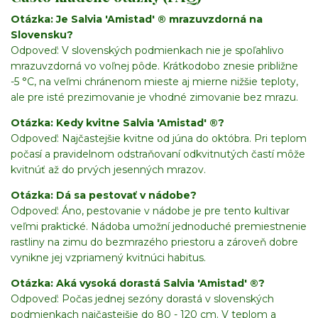
Otázka: Je Salvia 'Amistad' ® mrazuvzdorná na
Slovensku?
Odpoveď: V slovenských podmienkach nie je spoľahlivo
mrazuvzdorná vo voľnej pôde. Krátkodobo znesie približne
-5 °C, na veľmi chránenom mieste aj mierne nižšie teploty,
ale pre isté prezimovanie je vhodné zimovanie bez mrazu.
Otázka: Kedy kvitne Salvia 'Amistad' ®?
Odpoveď: Najčastejšie kvitne od júna do októbra. Pri teplom
počasí a pravidelnom odstraňovaní odkvitnutých častí môže
kvitnúť až do prvých jesenných mrazov.
Otázka: Dá sa pestovať v nádobe?
Odpoveď: Áno, pestovanie v nádobe je pre tento kultivar
veľmi praktické. Nádoba umožní jednoduché premiestnenie
rastliny na zimu do bezmrazého priestoru a zároveň dobre
vynikne jej vzpriamený kvitnúci habitus.
Otázka: Aká vysoká dorastá Salvia 'Amistad' ®?
Odpoveď: Počas jednej sezóny dorastá v slovenských
podmienkach najčastejšie do 80 - 120 cm. V teplom a