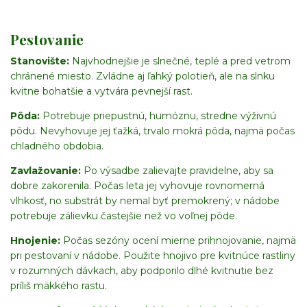
Pestovanie
Stanovište:
Najvhodnejšie je slnečné, teplé a pred vetrom
chránené miesto. Zvládne aj ľahký polotieň, ale na slnku
kvitne bohatšie a vytvára pevnejší rast.
Pôda:
Potrebuje priepustnú, humóznu, stredne výživnú
pôdu. Nevyhovuje jej ťažká, trvalo mokrá pôda, najmä počas
chladného obdobia.
Zavlažovanie:
Po výsadbe zalievajte pravidelne, aby sa
dobre zakorenila. Počas leta jej vyhovuje rovnomerná
vlhkosť, no substrát by nemal byť premokrený; v nádobe
potrebuje zálievku častejšie než vo voľnej pôde.
Hnojenie:
Počas sezóny ocení mierne prihnojovanie, najmä
pri pestovaní v nádobe. Použite hnojivo pre kvitnúce rastliny
v rozumných dávkach, aby podporilo dlhé kvitnutie bez
príliš mäkkého rastu.