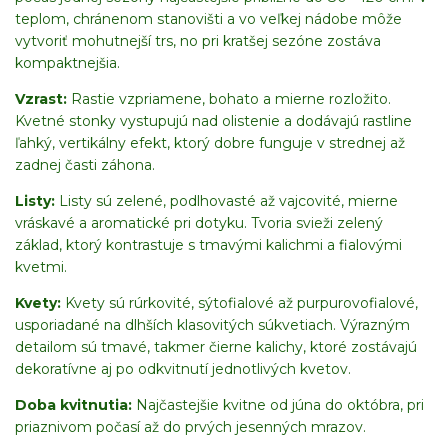
teplom, chránenom stanovišti a vo veľkej nádobe môže
vytvoriť mohutnejší trs, no pri kratšej sezóne zostáva
kompaktnejšia.
Vzrast:
Rastie vzpriamene, bohato a mierne rozložito.
Kvetné stonky vystupujú nad olistenie a dodávajú rastline
ľahký, vertikálny efekt, ktorý dobre funguje v strednej až
zadnej časti záhona.
Listy:
Listy sú zelené, podlhovasté až vajcovité, mierne
vráskavé a aromatické pri dotyku. Tvoria svieži zelený
základ, ktorý kontrastuje s tmavými kalichmi a fialovými
kvetmi.
Kvety:
Kvety sú rúrkovité, sýtofialové až purpurovofialové,
usporiadané na dlhších klasovitých súkvetiach. Výrazným
detailom sú tmavé, takmer čierne kalichy, ktoré zostávajú
dekoratívne aj po odkvitnutí jednotlivých kvetov.
Doba kvitnutia:
Najčastejšie kvitne od júna do októbra, pri
priaznivom počasí až do prvých jesenných mrazov.