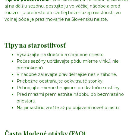
aj na ďalšiu sezónu, pestujte ju vo väčšej nádobe a pred
mrazmi ju preneste do svetlej bezmrazej miestnosti; vo
voľnej pôde je prezimovanie na Slovensku neisté.
Tipy na starostlivosť
Vysádzajte na slnečné a chránené miesto.
Počas sezóny udržiavajte pôdu mierne vlhkú, nie
premokrenú.
V nádobe zalievajte pravidelnejšie než v záhone.
Priebežne odstraňujte odkvitnuté stonky.
Prihnojujte mierne hnojivom pre kvitnúce rastliny.
Pred mrazmi premiestnite nádobu do bezmrazého
priestoru.
Na jar rastlinu zrežte až po objavení nového rastu.
Často kladené otázky (FAQ)