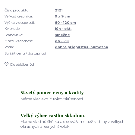
Číslo produktu:
2121
Veľkosť črepníka:
9 x 9 cm
Výška v dospelosti:
80 - 120 cm
Kvitnutie:
jún - okt.
Stanovisko:
slnečné
Mrazuvzdornosť:
do -5°C
Pôda:
dobre priepustná, humózna
Strážiť cenu / dostupnosť
Do obľúbených
Skvelý pomer ceny a kvality
Máme viac ako 15 rokov skúseností.
Veľký výber rastlín skladom.
Máme vlastnú škôlku ale dovážame tiež rastliny z veľkých
okrasných a lesných škôlok.