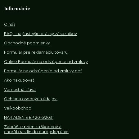
Informácie
O nás
FAQ – najčastejšie otázky zákazníkov
Obchodné podmienky
Formulár pre reklamáciu tovaru
Online Formulár na odstúpenie od zmluvy
Formulár na odstúpenie od z
mluvy pdf
Ako nakupovať
Vernostná zľava
Ochrana osobných údajov
Veľkoobchod
NARIADENIE EP 2016/2031
Zabráňte prieniku škodcov a
chorôb rastlín do európskej únie