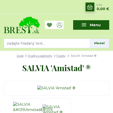
0
ks
0,00 €
Menu
Hľadať
Úvod
Trvalky a skalničky
Trvalky
SALVIA 'Amistad' ®
SALVIA 'Amistad' ®