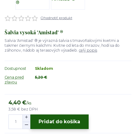
Ohodnotiť produkt
Šalvia vysoká 'Amistad' ®
Salvia 'Amistad' ® je výrazná šalvia s tmavofialovými kvetmi a
takmer čiernymi kalichmi. Kvitne od leta do mrazov, hodí sa do
záhonov, nádob aj terasových výsadieb.
celý popis
Dostupnosť
Skladom
Cena pred
5,20 €
zľavou
4,40 €
/
ks
3,58 €
bez DPH
Pridať do košíka