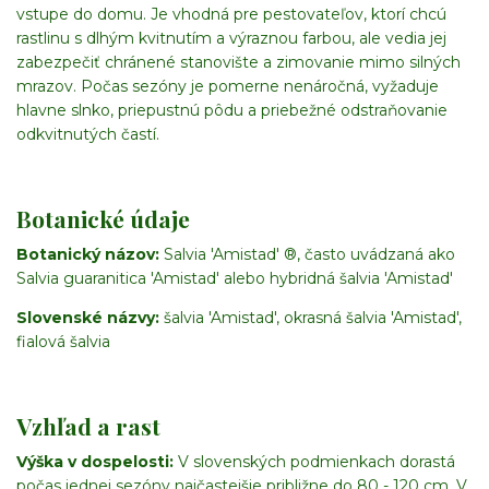
vstupe do domu. Je vhodná pre pestovateľov, ktorí chcú
rastlinu s dlhým kvitnutím a výraznou farbou, ale vedia jej
zabezpečiť chránené stanovište a zimovanie mimo silných
mrazov. Počas sezóny je pomerne nenáročná, vyžaduje
hlavne slnko, priepustnú pôdu a priebežné odstraňovanie
odkvitnutých častí.
Botanické údaje
Botanický názov:
Salvia 'Amistad' ®, často uvádzaná ako
Salvia guaranitica 'Amistad' alebo hybridná šalvia 'Amistad'
Slovenské názvy:
šalvia 'Amistad', okrasná šalvia 'Amistad',
fialová šalvia
Vzhľad a rast
Výška v dospelosti:
V slovenských podmienkach dorastá
počas jednej sezóny najčastejšie približne do 80 - 120 cm. V