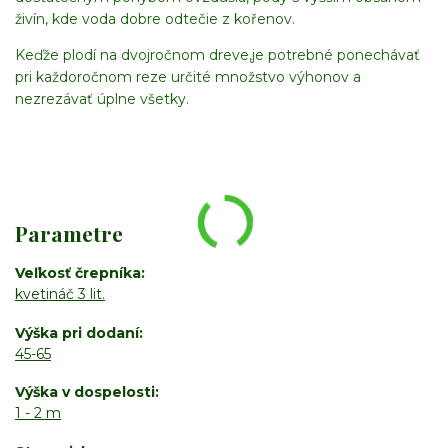
živín, kde voda dobre odtečie z kořenov.
Keďže plodí na dvojročnom dreve,je potrebné ponechávať
pri každoročnom reze určité množstvo výhonov a
nezrezávať úplne všetky.
Parametre
Veľkosť črepníka
kvetináč 3 lit.
Výška pri dodaní
45-65
Výška v dospelosti
1 - 2 m