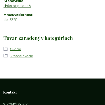
Stanovisko
slnko až polotieň
Mrazuvzdornosť
do -35°C
Tovar zaradený v kategóriách
Ovocie
Drobné ovocie
Kontakt
STROMČEKY s.r.o.