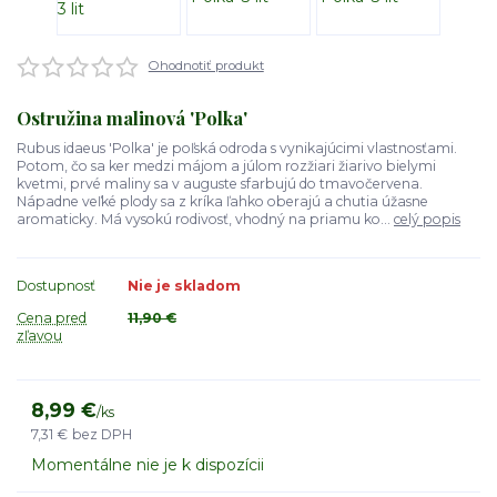
Ohodnotiť produkt
Ostružina malinová 'Polka'
Rubus idaeus 'Polka' je poľská odroda s vynikajúcimi vlastnosťami.
Potom, čo sa ker medzi májom a júlom rozžiari žiarivo bielymi
kvetmi, prvé maliny sa v auguste sfarbujú do tmavočervena.
Nápadne veľké plody sa z kríka ľahko oberajú a chutia úžasne
aromaticky. Má vysokú rodivosť, vhodný na priamu ko...
celý popis
Dostupnosť
Nie je skladom
Cena pred
11,90 €
zľavou
8,99 €
/
ks
7,31 €
bez DPH
Momentálne nie je k dispozícii