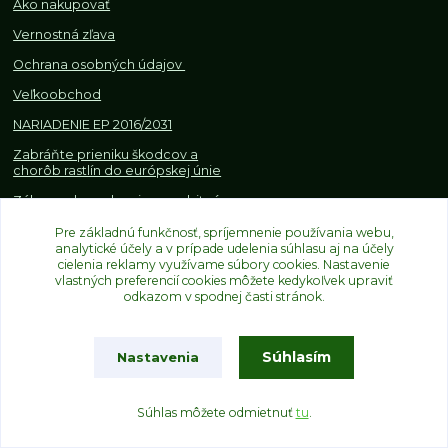
Ako nakupovať
Vernostná zľava
Ochrana osobných údajov
Veľkoobchod
NARIADENIE EP 2016/2031
Zabráňte prieniku škodcov a
chorôb rastlín do európskej únie
Zákazy, obmedzenia a osobitné
požiadavky pri dovoze a
Pre základnú funkčnosť, spríjemnenie používania webu,
obchodovaní s rastlinami
analytické účely a v prípade udelenia súhlasu aj na účely
cielenia reklamy využívame súbory cookies. Nastavenie
vlastných preferencií cookies môžete kedykoľvek upraviť
odkazom v spodnej časti stránok.
Súhlasím
Nastavenia
Upravit sběr cookies.
Súhlas môžete odmietnuť
tu
.
Vytvorené na
Eshop-rychlo.sk