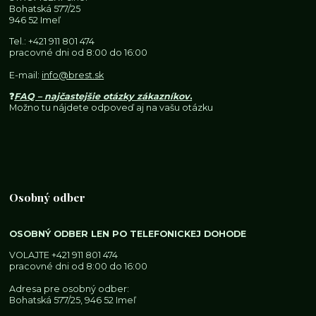
Bohatská 577/25
946 52 Imeľ
Tel.:
+421 911 801 474
pracovné dni od 8:00 do 16:00
E-mail:
info@brest.sk
❓
FAQ – najčastejšie otázky zákazníkov
.
Možno tu nájdete odpoveď aj na vašu otázku
Osobný odber
OSOBNÝ ODBER LEN PO TELEFONICKEJ DOHODE
VOLAJTE
+421 911 801 474
pracovné dni od 8:00 do 16:00
Adresa pre osobný odber:
Bohatská 577/25, 946 52 Imeľ