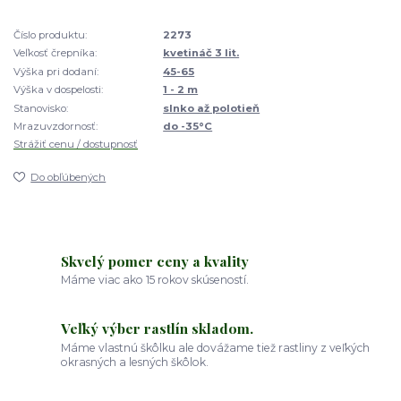
Číslo produktu:
2273
Veľkosť črepníka:
kvetináč 3 lit.
Výška pri dodaní:
45-65
Výška v dospelosti:
1 - 2 m
Stanovisko:
slnko až polotieň
Mrazuvzdornosť:
do -35°C
Strážiť cenu / dostupnosť
Do obľúbených
Skvelý pomer ceny a kvality
Máme viac ako 15 rokov skúseností.
Veľký výber rastlín skladom.
Máme vlastnú škôlku ale dovážame tiež rastliny z veľkých
okrasných a lesných škôlok.