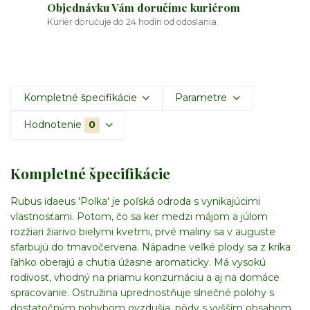
Objednávku Vám doručíme kuriérom
Kuriér doručuje do 24 hodín od odoslania.
Kompletné špecifikácie
Parametre
Hodnotenie
0
Kompletné špecifikácie
Rubus idaeus 'Polka' je poľská odroda s vynikajúcimi
vlastnosťami. Potom, čo sa ker medzi májom a júlom
rozžiari žiarivo bielymi kvetmi, prvé maliny sa v auguste
sfarbujú do tmavočervena. Nápadne veľké plody sa z kríka
ľahko oberajú a chutia úžasne aromaticky. Má vysokú
rodivosť, vhodný na priamu konzumáciu a aj na domáce
spracovanie. Ostružina uprednostňuje slnečné polohy s
dostatočným pohybom ovzdušia, pôdy s vyšším obsahom