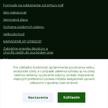
Formulár na odstúpenie od z
mluvy pdf
Ako nakupovať
Vernostná zľava
Ochrana osobných údajov
Veľkoobchod
NARIADENIE EP 2016/2031
Zabráňte prieniku škodcov a
chorôb rastlín do európskej únie
Zákazy, obmedzenia a osobitné
požiadavky pri dovoze a
Pre základnú funkčnosť, spríjemnenie používania webu,
obchodovaní s rastlinami
analytické účely a v prípade udelenia súhlasu aj na účely
cielenia reklamy využívame súbory cookies. Nastavenie
vlastných preferencií cookies môžete kedykoľvek upraviť
odkazom v spodnej časti stránok.
Súhlasím
Nastavenia
Upravit sběr cookies.