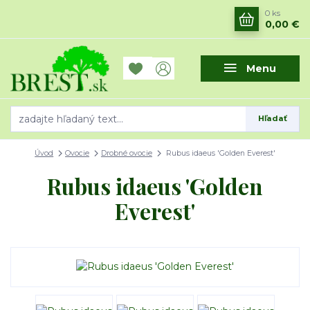
0
ks
0,00 €
Menu
Hľadať
Úvod
Ovocie
Drobné ovocie
Rubus idaeus 'Golden Everest'
Rubus idaeus 'Golden
Everest'