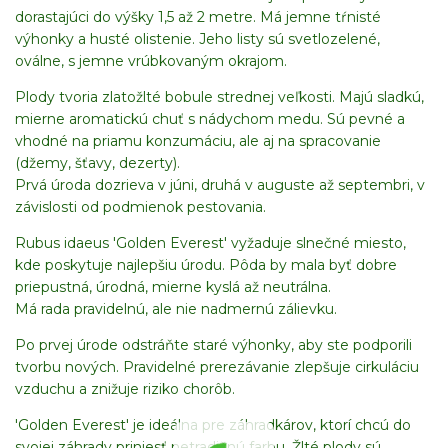
dorastajúci do výšky 1,5 až 2 metre. Má jemne tŕnisté
výhonky a husté olistenie. Jeho listy sú svetlozelené,
oválne, s jemne vrúbkovaným okrajom.
Plody tvoria zlatožlté bobule strednej veľkosti. Majú sladkú,
mierne aromatickú chuť s nádychom medu. Sú pevné a
vhodné na priamu konzumáciu, ale aj na spracovanie
(džemy, šťavy, dezerty).
Prvá úroda dozrieva v júni, druhá v auguste až septembri, v
závislosti od podmienok pestovania.
Rubus idaeus 'Golden Everest' vyžaduje slnečné miesto,
kde poskytuje najlepšiu úrodu. Pôda by mala byť dobre
priepustná, úrodná, mierne kyslá až neutrálna.
Má rada pravidelnú, ale nie nadmernú zálievku.
Po prvej úrode odstráňte staré výhonky, aby ste podporili
tvorbu nových. Pravidelné prerezávanie zlepšuje cirkuláciu
vzduchu a znižuje riziko chorôb.
'Golden Everest' je ideálna pre záhradkárov, ktorí chcú do
svojej záhrady priniesť netradičnú farbu. Žlté plody sú