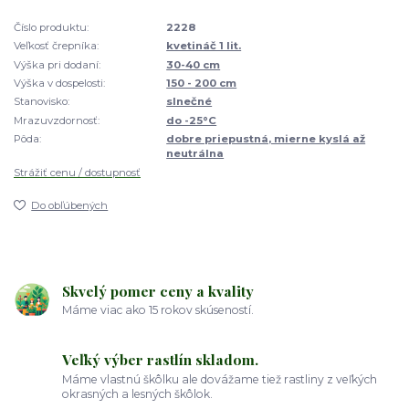
Číslo produktu:
2228
Veľkosť črepníka:
kvetináč 1 lit.
Výška pri dodaní:
30-40 cm
Výška v dospelosti:
150 - 200 cm
Stanovisko:
slnečné
Mrazuvzdornosť:
do -25°C
Pôda:
dobre priepustná, mierne kyslá až
neutrálna
Strážiť cenu / dostupnosť
Do obľúbených
Skvelý pomer ceny a kvality
Máme viac ako 15 rokov skúseností.
Veľký výber rastlín skladom.
Máme vlastnú škôlku ale dovážame tiež rastliny z veľkých
okrasných a lesných škôlok.