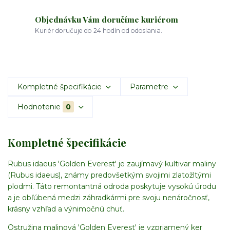
Objednávku Vám doručíme kuriérom
Kuriér doručuje do 24 hodín od odoslania.
Kompletné špecifikácie
Parametre
Hodnotenie
0
Kompletné špecifikácie
Rubus idaeus 'Golden Everest' je zaujímavý kultivar maliny
(Rubus idaeus), známy predovšetkým svojimi zlatožltými
plodmi. Táto remontantná odroda poskytuje vysokú úrodu
a je obľúbená medzi záhradkármi pre svoju nenáročnosť,
krásny vzhľad a výnimočnú chuť.
Ostružina malinová 'Golden Everest' je vzpriamený ker