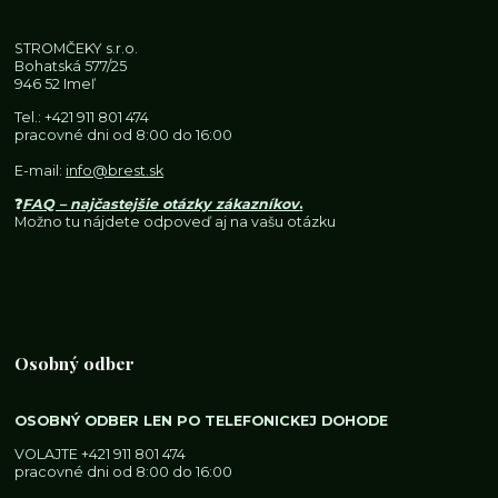
STROMČEKY s.r.o.
Bohatská 577/25
946 52 Imeľ
Tel.:
+421 911 801 474
pracovné dni od 8:00 do 16:00
E-mail:
info@brest.sk
❓
FAQ – najčastejšie otázky zákazníkov
.
Možno tu nájdete odpoveď aj na vašu otázku
Osobný odber
OSOBNÝ ODBER LEN PO TELEFONICKEJ DOHODE
VOLAJTE
+421 911 801 474
pracovné dni od 8:00 do 16:00