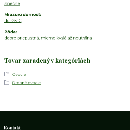
slnečné
Mrazuvzdornosť
do -25°C
Pôda
dobre priepustná, mierne kyslá až neutrálna
Tovar zaradený v kategóriách
Ovocie
Drobné ovocie
Kontakt