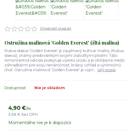
Ohodnotiť produkt
Ostružina malinová 'Golden Everest' (žltá malina)
Rubus idaeus 'Golden Everest' je zaujímavý kultivar maliny (Rubus
idaeus), známy predovšetkým svojimi zlatožltými plodmi. Táto
remontantná odroda poskytuje vysokú úrodu a je obľúbená medzi
záhradkármi pre svoju nenáročnosť, krásny vzhľad a výnimočnú
chuť. Ostružina malinová 'Golden Everest' je vzpri...
celý popis
Dostupnosť
Nie je skladom
4,90 €
/
ks
3,98 €
bez DPH
Momentálne nie je k dispozícii