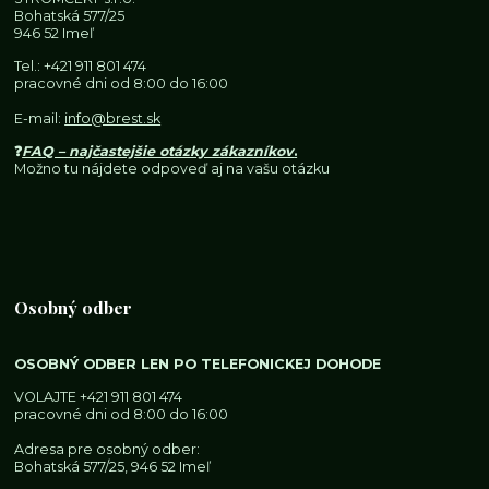
Bohatská 577/25
946 52 Imeľ
Tel.:
+421 911 801 474
pracovné dni od 8:00 do 16:00
E-mail:
info@brest.sk
❓
FAQ – najčastejšie otázky zákazníkov
.
Možno tu nájdete odpoveď aj na vašu otázku
Osobný odber
OSOBNÝ ODBER LEN PO TELEFONICKEJ DOHODE
VOLAJTE
+421 911 801 474
pracovné dni od 8:00 do 16:00
Adresa pre osobný odber:
Bohatská 577/25, 946 52 Imeľ