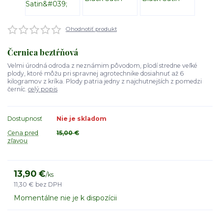
Ohodnotiť produkt
Černica beztŕňová
Velmi úrodná odroda z neznámim pôvodom, plodí stredne veľké
plody, ktoré môžu pri spravnej agrotechnike dosiahnuť až 6
kilogramov z kríka. Plody patria jedny z najchutnejších z pomedzi
černíc.
celý popis
Dostupnosť
Nie je skladom
Cena pred
15,00 €
zľavou
13,90 €
/
ks
11,30 €
bez DPH
Momentálne nie je k dispozícii