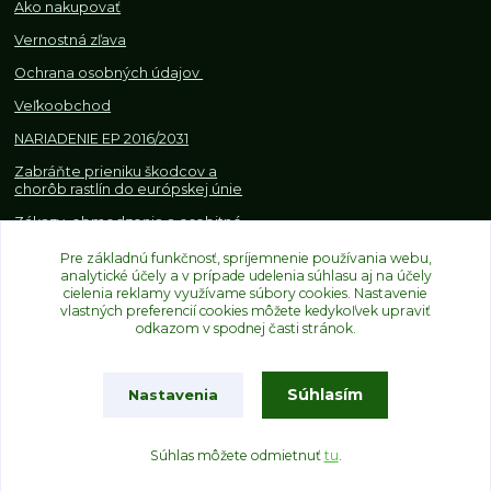
Ako nakupovať
Vernostná zľava
Ochrana osobných údajov
Veľkoobchod
NARIADENIE EP 2016/2031
Zabráňte prieniku škodcov a
chorôb rastlín do európskej únie
Zákazy, obmedzenia a osobitné
požiadavky pri dovoze a
obchodovaní s rastlinami
Pre základnú funkčnosť, spríjemnenie používania webu,
analytické účely a v prípade udelenia súhlasu aj na účely
cielenia reklamy využívame súbory cookies. Nastavenie
vlastných preferencií cookies môžete kedykoľvek upraviť
odkazom v spodnej časti stránok.
Súhlasím
Nastavenia
Upravit sběr cookies.
Súhlas môžete odmietnuť
tu
.
Vytvorené na
Eshop-rychlo.sk