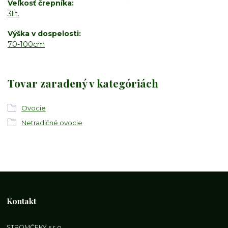
Veľkosť črepníka
3lit.
Výška v dospelosti
70-100cm
Tovar zaradený v kategóriách
Ovocie
Netradičné ovocie
Kontakt
STROMČEKY s.r.o.