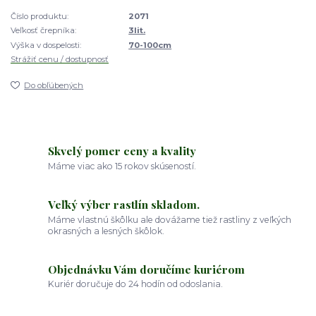
Číslo produktu:
2071
Veľkosť črepníka:
3lit.
Výška v dospelosti:
70-100cm
Strážiť cenu / dostupnosť
Do obľúbených
Skvelý pomer ceny a kvality
Máme viac ako 15 rokov skúseností.
Veľký výber rastlín skladom.
Máme vlastnú škôlku ale dovážame tiež rastliny z veľkých
okrasných a lesných škôlok.
Objednávku Vám doručíme kuriérom
Kuriér doručuje do 24 hodín od odoslania.