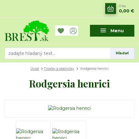
0
ks
0,00 €
Menu
Hľadať
Úvod
Trvalky a skalničky
Rodgersia henrici
Rodgersia henrici