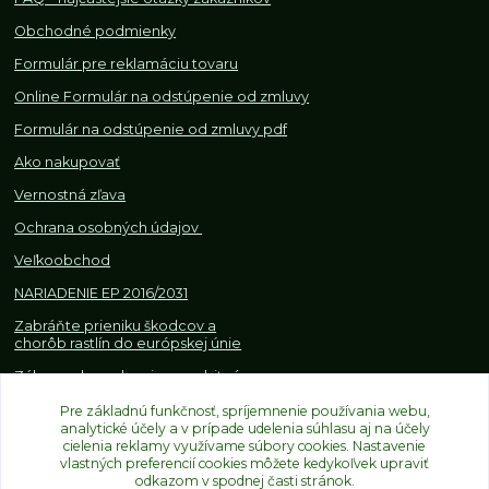
Obchodné podmienky
Formulár pre reklamáciu tovaru
Online Formulár na odstúpenie od zmluvy
Formulár na odstúpenie od z
mluvy pdf
Ako nakupovať
Vernostná zľava
Ochrana osobných údajov
Veľkoobchod
NARIADENIE EP 2016/2031
Zabráňte prieniku škodcov a
chorôb rastlín do európskej únie
Zákazy, obmedzenia a osobitné
požiadavky pri dovoze a
Pre základnú funkčnosť, spríjemnenie používania webu,
obchodovaní s rastlinami
analytické účely a v prípade udelenia súhlasu aj na účely
cielenia reklamy využívame súbory cookies. Nastavenie
vlastných preferencií cookies môžete kedykoľvek upraviť
odkazom v spodnej časti stránok.