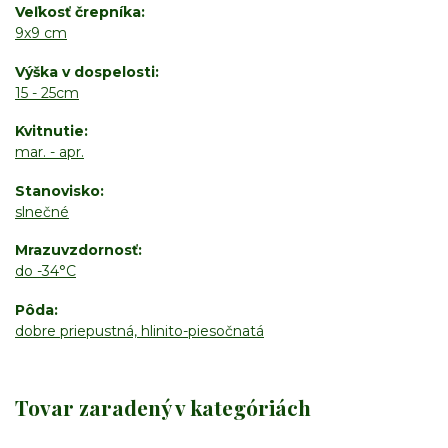
Veľkosť črepníka
9x9 cm
Výška v dospelosti
15 - 25cm
Kvitnutie
mar. - apr.
Stanovisko
slnečné
Mrazuvzdornosť
do -34°C
Pôda
dobre priepustná, hlinito-piesočnatá
Tovar zaradený v kategóriách