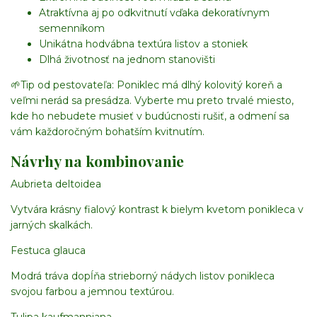
Atraktívna aj po odkvitnutí vďaka dekoratívnym
semenníkom
Unikátna hodvábna textúra listov a stoniek
Dlhá životnosť na jednom stanovišti
🌱
Tip od pestovateľa:
Poniklec má dlhý kolovitý koreň a
veľmi nerád sa presádza. Vyberte mu preto trvalé miesto,
kde ho nebudete musieť v budúcnosti rušiť, a odmení sa
vám každoročným bohatším kvitnutím.
Návrhy na kombinovanie
Aubrieta deltoidea
Vytvára krásny fialový kontrast k bielym kvetom ponikleca v
jarných skalkách.
Festuca glauca
Modrá tráva dopĺňa strieborný nádych listov ponikleca
svojou farbou a jemnou textúrou.