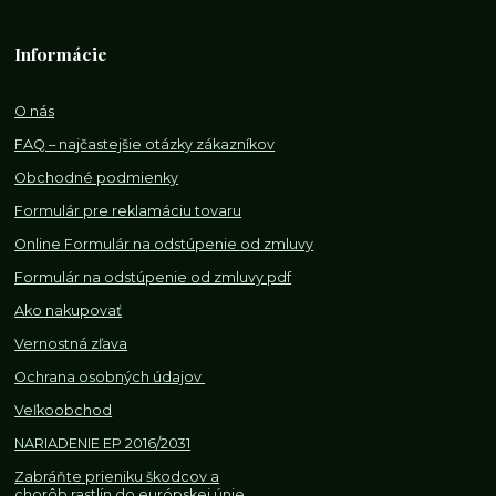
Informácie
O nás
FAQ – najčastejšie otázky zákazníkov
Obchodné podmienky
Formulár pre reklamáciu tovaru
Online Formulár na odstúpenie od zmluvy
Formulár na odstúpenie od z
mluvy pdf
Ako nakupovať
Vernostná zľava
Ochrana osobných údajov
Veľkoobchod
NARIADENIE EP 2016/2031
Zabráňte prieniku škodcov a
chorôb rastlín do európskej únie