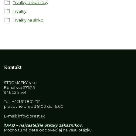
Trvalky a skalničky
Trvalky
Trvalky na slnko
Kontakt
STROMČEKY s.r.o.
Bohatská 577/25
946 52 Imeľ
Tel.:
+421 911 801 474
pracovné dni od 8:00 do 16:00
E-mail:
info@brest.sk
❓
FAQ – najčastejšie otázky zákazníkov
.
Možno tu nájdete odpoveď aj na vašu otázku