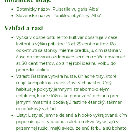
Botanický názov:
Pulsatilla vulgaris 'Alba'
Slovenské názvy:
Poniklec obyčajný 'Alba'
Vzhľad a rast
Výška v dospelosti:
Tento kultivar dosahuje v čase
kvitnutia výšku približne 15 až 25 centimetrov. Po
odkvitnutí sa stonky mierne predlžujú, čím rastlina v
čase dozrievania ozdobných semien môže dosiahnuť
až 30 centimetrov, čo z nej robí ideálnu voľbu do
popredia skaliek.
Vzrast:
Rastlina vytvára husté, úhľadné trsy, ktoré
majú kompaktný a vankúšovitý charakter. Celý
habitus je pokrytý jemnými strieborno-bielymi
chĺpkami, ktoré slúžia ako prirodzená ochrana pred
jarnými mrazmi a dodávajú rastline éterický, takmer
rozprávkový vzhľad.
Listy:
Listy sú jemne delené a hlboko vykrajované, čím
pripomínajú listy papradia alebo mrkvy. Vyrastajú v
prízemnej ružici, majú sviežu zelenú farbu a sú bohato