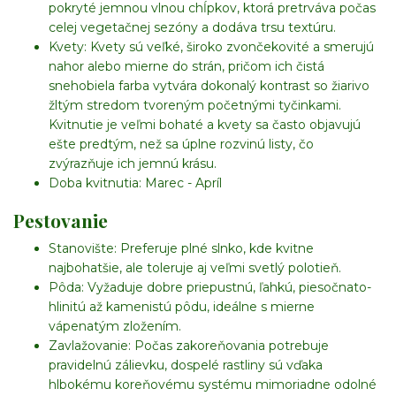
pokryté jemnou vlnou chĺpkov, ktorá pretrváva počas
celej vegetačnej sezóny a dodáva trsu textúru.
Kvety:
Kvety sú veľké, široko zvončekovité a smerujú
nahor alebo mierne do strán, pričom ich čistá
snehobiela farba vytvára dokonalý kontrast so žiarivo
žltým stredom tvoreným početnými tyčinkami.
Kvitnutie je veľmi bohaté a kvety sa často objavujú
ešte predtým, než sa úplne rozvinú listy, čo
zvýrazňuje ich jemnú krásu.
Doba kvitnutia:
Marec - Apríl
Pestovanie
Stanovište:
Preferuje plné slnko, kde kvitne
najbohatšie, ale toleruje aj veľmi svetlý polotieň.
Pôda:
Vyžaduje dobre priepustnú, ľahkú, piesočnato-
hlinitú až kamenistú pôdu, ideálne s mierne
vápenatým zložením.
Zavlažovanie:
Počas zakoreňovania potrebuje
pravidelnú zálievku, dospelé rastliny sú vďaka
hlbokému koreňovému systému mimoriadne odolné