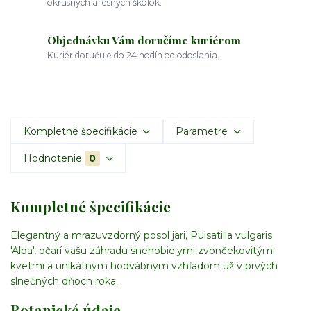
okrasných a lesných škôlok.
Objednávku Vám doručíme kuriérom
Kuriér doručuje do 24 hodín od odoslania.
Kompletné špecifikácie
Parametre
Hodnotenie
0
Kompletné špecifikácie
Elegantný a mrazuvzdorný posol jari, Pulsatilla vulgaris
'Alba', očarí vašu záhradu snehobielymi zvončekovitými
kvetmi a unikátnym hodvábnym vzhľadom už v prvých
slnečných dňoch roka.
Botanické údaje