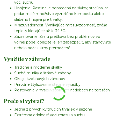
voči suchu.
Hnojenie:
Rastlina je nenáročná na živiny; stačí na jar
pridať malé množstvo vyzretého kompostu alebo
slabého hnojiva pre trvalky.
Mrazuvzdornosť:
Vynikajúca mrazuvzdornosť, znáša
teploty klesajúce až k -34 °C.
Zazimovanie:
Zimu prečkáva bez problémov vo
voľnej pôde; dôležité je len zabezpečiť, aby stanovište
nebolo počas zimy premočené.
Využitie v záhrade
Tradičné a moderné skalky
Suché múriky a štrkové záhony
Okraje kvetinových záhonov
Prírodne štylizované stepné výsadby
Pestovanie v mrazuvzdorných nádobách na terasách
Prečo si vybrať?
Jedna z prvých kvitnúcich trvaliek v sezóne
Extrémna odolnosť voči mrazu a suchu