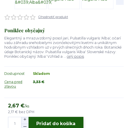
Ohodnotiť produkt
Poniklec obyčajný
Elegantný a mrazuvzdorný posol jari, Pulsatilla vulgaris 'Alba', očarí
vašu záhradu snehobielymi zvončekovitými kvetmi a unikátnym
hodvábnym vzhľadom už v prvých slnečných dňoch roka. Botanické
údaje Botanický názov: Pulsatilla vulgaris 'Alba' Slovenské názvy:
Poniklec obyčajný 'Alba' Vzhľad a ...
celý popis
Dostupnosť
Skladom
Cena pred
3,33 €
zľavou
2,67 €
/
ks
2,17 €
bez DPH
Pridať do košíka