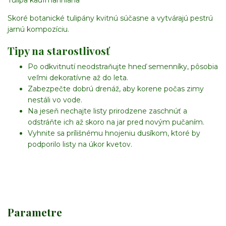
Tulipa kaufmanniana
Skoré botanické tulipány kvitnú súčasne a vytvárajú pestrú
jarnú kompozíciu.
Tipy na starostlivosť
Po odkvitnutí neodstraňujte hneď semenníky, pôsobia
veľmi dekoratívne až do leta.
Zabezpečte dobrú drenáž, aby korene počas zimy
nestáli vo vode.
Na jeseň nechajte listy prirodzene zaschnúť a
odstráňte ich až skoro na jar pred novým pučaním.
Vyhnite sa prílišnému hnojeniu dusíkom, ktoré by
podporilo listy na úkor kvetov.
Parametre