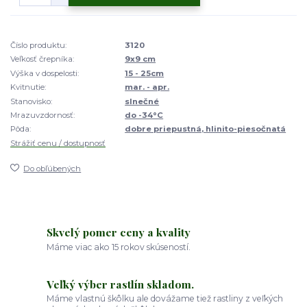
Číslo produktu:
3120
Veľkosť črepníka:
9x9 cm
Výška v dospelosti:
15 - 25cm
Kvitnutie:
mar. - apr.
Stanovisko:
slnečné
Mrazuvzdornosť:
do -34°C
Pôda:
dobre priepustná, hlinito-piesočnatá
Strážiť cenu / dostupnosť
Do obľúbených
Skvelý pomer ceny a kvality
Máme viac ako 15 rokov skúseností.
Veľký výber rastlín skladom.
Máme vlastnú škôlku ale dovážame tiež rastliny z veľkých