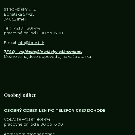
STROMČEKY s.r.o.
Bohatská 577/25
946 52 Imeľ
Tel.:
+421 911 801 474
pracovné dni od 8:00 do 16:00
E-mail:
info@brest.sk
❓
FAQ – najčastejšie otázky zákazníkov
.
Možno tu nájdete odpoveď aj na vašu otázku
Osobný odber
OSOBNÝ ODBER LEN PO TELEFONICKEJ DOHODE
VOLAJTE
+421 911 801 474
pracovné dni od 8:00 do 16:00
Adresa pre osobný odber: