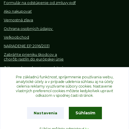
Formulár na odstúpenie od z
mluvy pdf
Ako nakupovať
Vernostná zľava
Ochrana osobných údajov
Veľkoobchod
NARIADENIE EP 2016/2031
Zabráňte prieniku škodcov a
chorôb rastlín do európskej únie
Zákazy, obmedzenia a osobitné
požiadavky pri dovoze a
Pre základnú funkčnosť, spríjemnenie používania webu,
obchodovaní s rastlinami
analytické účely a v prípade udelenia súhlasu aj na účely
cielenia reklamy využívame súbory cookies. Nastavenie
vlastných preferencií cookies môžete kedykoľvek upraviť
odkazom v spodnej časti stránok.
Súhlasím
Nastavenia
Upravit sběr cookies.
Súhlas môžete odmietnuť
tu
.