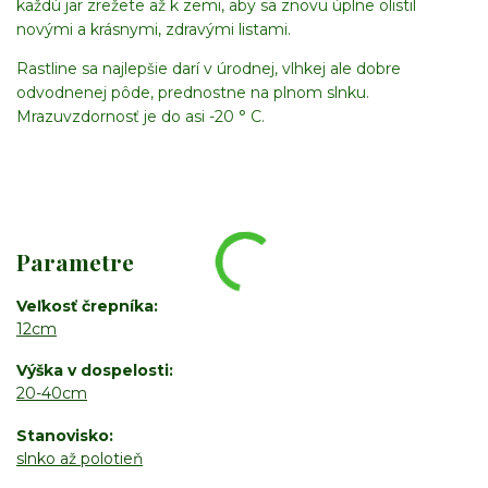
každú jar zrežete až k zemi, aby sa znovu úplne olistil
novými a krásnymi, zdravými listami.
Rastline sa najlepšie darí v úrodnej, vlhkej ale dobre
odvodnenej pôde, prednostne na plnom slnku.
Mrazuvzdornosť je do asi -20 ° C.
Parametre
Veľkosť črepníka
12cm
Výška v dospelosti
20-40cm
Stanovisko
slnko až polotieň