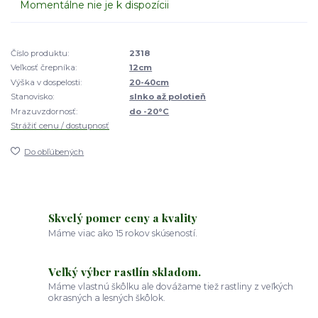
Momentálne nie je k dispozícii
Číslo produktu:
2318
Veľkosť črepníka:
12cm
Výška v dospelosti:
20-40cm
Stanovisko:
slnko až polotieň
Mrazuvzdornosť:
do -20°C
Strážiť cenu / dostupnosť
Do obľúbených
Skvelý pomer ceny a kvality
Máme viac ako 15 rokov skúseností.
Veľký výber rastlín skladom.
Máme vlastnú škôlku ale dovážame tiež rastliny z veľkých
okrasných a lesných škôlok.