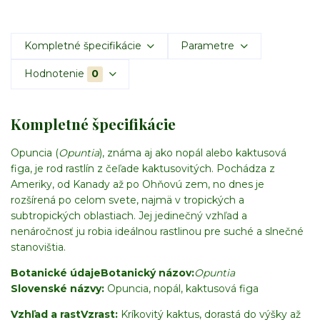
Kompletné špecifikácie
Parametre
Hodnotenie
0
Kompletné špecifikácie
Opuncia (
Opuntia
), známa aj ako nopál alebo kaktusová
figa, je rod rastlín z čeľade kaktusovitých. Pochádza z
Ameriky, od Kanady až po Ohňovú zem, no dnes je
rozšírená po celom svete, najmä v tropických a
subtropických oblastiach. Jej jedinečný vzhľad a
nenáročnosť ju robia ideálnou rastlinou pre suché a slnečné
stanovištia.
Botanické údaje
Botanický názov:
Opuntia
Slovenské názvy:
Opuncia, nopál, kaktusová figa
Vzhľad a rast
Vzrast:
Kríkovitý kaktus, dorastá do výšky až