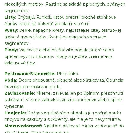
niekoľkých metrov. Rastlina sa skladá z plochých, oválnych
segmentov.
Listy:
Chýbajú. Funkciu listov prebrali ploché stonkové
články, ktoré sú pokryté areolami s tŕňmi.
Kvety:
Veľké, nápadné kvety, najčastejšie žltej, oranžovej
alebo červenej farby. Kvitnú na okrajoch vrchných
segmentov.
Plody:
Vajcovité alebo hruškovité bobule, ktoré sa po
opelení vyvinú z kvetov. Plody sú jedlé a známe ako
kaktusové figy.
Pestovanie
Stanovište:
Plné slnko.
Pôda:
Dobre priepustná, piesčitá alebo štrkovitá. Opuncia
neznáša premokrenú pôdu.
Zavlažovanie:
Mierne, zalievať len po úplnom preschnutí
substrátu. V zime zálievku výrazne obmedziť alebo úplne
vynechať.
Hnojenie:
Počas vegetačného obdobia je možné použiť
hnojivo na kaktusy a sukulenty, ale nie je to nevyhnutné.
Mrazuvzdornosť:
Niektoré druhy sú mrazuvzdorné až do
-25 °C (napr.
Opuntia humifusa
).