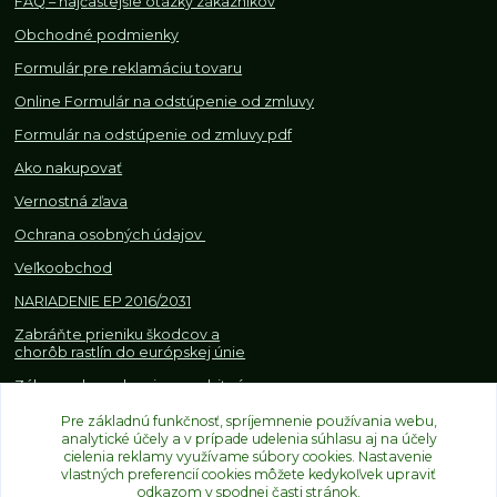
FAQ – najčastejšie otázky zákazníkov
Obchodné podmienky
Formulár pre reklamáciu tovaru
Online Formulár na odstúpenie od zmluvy
Formulár na odstúpenie od z
mluvy pdf
Ako nakupovať
Vernostná zľava
Ochrana osobných údajov
Veľkoobchod
NARIADENIE EP 2016/2031
Zabráňte prieniku škodcov a
chorôb rastlín do európskej únie
Zákazy, obmedzenia a osobitné
požiadavky pri dovoze a
Pre základnú funkčnosť, spríjemnenie používania webu,
obchodovaní s rastlinami
analytické účely a v prípade udelenia súhlasu aj na účely
cielenia reklamy využívame súbory cookies. Nastavenie
vlastných preferencií cookies môžete kedykoľvek upraviť
odkazom v spodnej časti stránok.