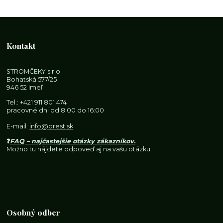
Kontakt
STROMČEKY s.r.o.
Bohatská 577/25
946 52 Imeľ
Tel.:
+421 911 801 474
pracovné dni od 8:00 do 16:00
E-mail:
info@brest.sk
❓
FAQ – najčastejšie otázky zákazníkov
.
Možno tu nájdete odpoveď aj na vašu otázku
Osobný odber