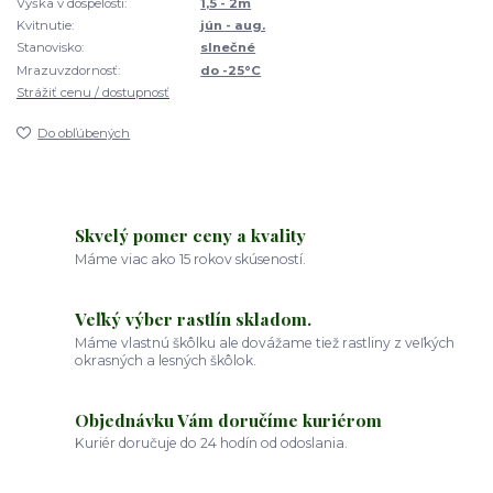
Výška v dospelosti:
1,5 - 2m
Kvitnutie:
jún - aug.
Stanovisko:
slnečné
Mrazuvzdornosť:
do -25°C
Strážiť cenu / dostupnosť
Do obľúbených
Skvelý pomer ceny a kvality
Máme viac ako 15 rokov skúseností.
Veľký výber rastlín skladom.
Máme vlastnú škôlku ale dovážame tiež rastliny z veľkých
okrasných a lesných škôlok.
Objednávku Vám doručíme kuriérom
Kuriér doručuje do 24 hodín od odoslania.