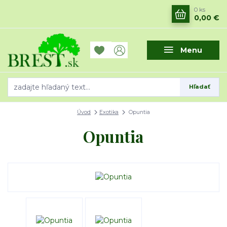
0
ks
0,00 €
Menu
Hľadať
Úvod
Exotika
Opuntia
Opuntia