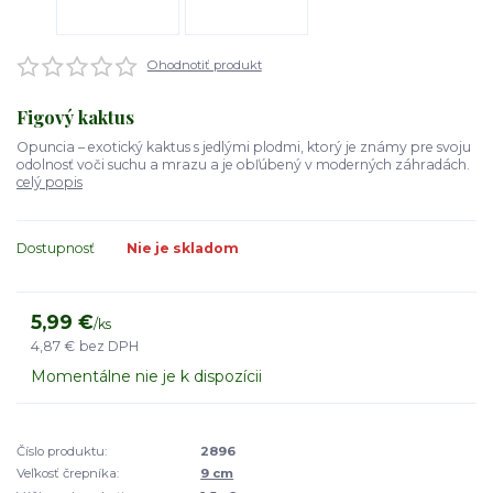
Ohodnotiť produkt
Figový kaktus
Opuncia – exotický kaktus s jedlými plodmi, ktorý je známy pre svoju
odolnosť voči suchu a mrazu a je obľúbený v moderných záhradách.
celý popis
Dostupnosť
Nie je skladom
5,99 €
/
ks
4,87 €
bez DPH
Momentálne nie je k dispozícii
Číslo produktu:
2896
Veľkosť črepníka:
9 cm