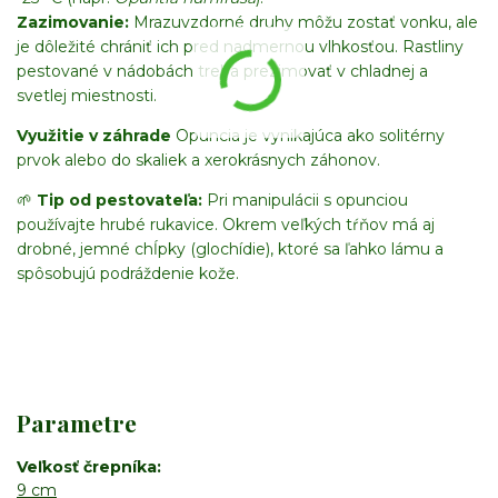
Zazimovanie:
Mrazuvzdorné druhy môžu zostať vonku, ale
je dôležité chrániť ich pred nadmernou vlhkosťou. Rastliny
pestované v nádobách treba prezimovať v chladnej a
svetlej miestnosti.
Využitie v záhrade
Opuncia je vynikajúca ako solitérny
prvok alebo do skaliek a xerokrásnych záhonov.
🌱
Tip od pestovateľa:
Pri manipulácii s opunciou
používajte hrubé rukavice. Okrem veľkých tŕňov má aj
drobné, jemné chĺpky (glochídie), ktoré sa ľahko lámu a
spôsobujú podráždenie kože.
Parametre
Veľkosť črepníka
9 cm