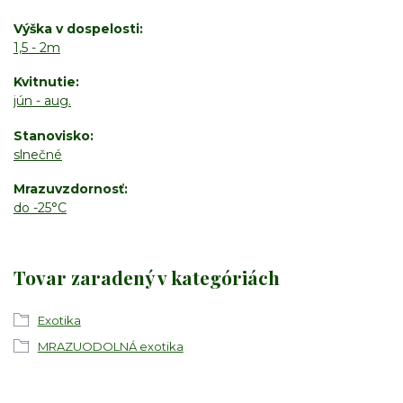
Výška v dospelosti
1,5 - 2m
Kvitnutie
jún - aug.
Stanovisko
slnečné
Mrazuvzdornosť
do -25°C
Tovar zaradený v kategóriách
Exotika
MRAZUODOLNÁ exotika