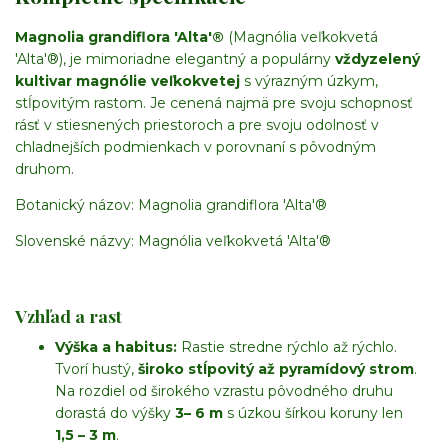
Magnolia grandiflora 'Alta'®
(Magnólia veľkokvetá
'Alta'®), je mimoriadne elegantný a populárny
vždyzelený
kultivar magnólie veľkokvetej
s výrazným úzkym,
stĺpovitým rastom. Je cenená najmä pre svoju schopnosť
rásť v stiesnených priestoroch a pre svoju odolnosť v
chladnejších podmienkach v porovnaní s pôvodným
druhom.
Botanický názov: Magnolia grandiflora 'Alta'®
Slovenské názvy: Magnólia veľkokvetá 'Alta'®
Vzhľad a rast
Výška a habitus:
Rastie stredne rýchlo až rýchlo.
Tvorí hustý,
široko stĺpovitý až pyramídový strom
.
Na rozdiel od širokého vzrastu pôvodného druhu
dorastá do výšky
3– 6 m
s úzkou šírkou koruny len
1
,
5
–
3
m
.