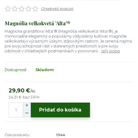
Ohodnotiť produkt
Magnólia veľkokvetá 'Alta'®
Magnolia grandiflora 'Alta'® (Magnólia veľkokvetá 'Alta'®), je
mimoriadne elegantný a populárny vždyzelený kultivar magnólie
veľkokvetej s výrazným úzkym, stĺpovitým rastom. Je cenená najmä
pre svoju schopnosť rásť v stiesnených priestoroch a pre svoju
odolnosť v chladnejších podmienkach v porovnaní...
celý popis
Dostupnosť
Skladom
29,90 €
/
ks
24,31 €
bez DPH
Pridať do košíka
Číslo produktu:
1344