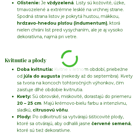
Olistenie:
Je
vždyzelená
. Listy sú kožovité, úzke,
tmavozelené a extrémne lesklé na vrchnej strane.
Spodná strana listov je pokrytá hustou, mäkkou,
hrdzavo-hnedou plsťou (indumentum)
, ktorá
nielen chráni list pred vysychaním, ale je aj vysoko
dekoratívna, najmä pri vetre.
Kvitnutie a plody
Doba kvitnutia:
Kvitne v letnom období, priebežne
od
júla do augusta
(niekedy až do septembra). Kvety
sa tvoria na koncoch tohtoročných výhonkov, čím
zaisťuje dlhé obdobie kvitnutia.
Kvety:
Sú obrovské, miskovité, dorastajú do priemeru
20
–
25
cm
. Majú krémovo-bielu farbu a intenzívnu,
sladkú,
citrusovú vôňu
.
Plody:
Po odkvitnutí sa vytvárajú šišticovité plody,
ktoré sa otvárajú, aby odhalili jasne
červené semená
,
ktoré sú tiež dekoratívne.