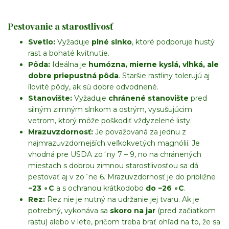
Pestovanie a starostlivosť
Svetlo:
Vyžaduje
plné slnko
, ktoré podporuje hustý
rast a bohaté kvitnutie.
Pôda:
Ideálna je
humózna, mierne kyslá, vlhká, ale
dobre priepustná pôda
. Staršie rastliny tolerujú aj
ílovité pôdy, ak sú dobre odvodnené.
Stanovište:
Vyžaduje
chránené stanovište
pred
silným zimným slnkom a ostrým, vysušujúcim
vetrom, ktorý môže poškodiť vždyzelené listy.
Mrazuvzdornosť:
Je považovaná za jednu z
najmrazuvzdornejších veľkokvetých magnólií. Je
vhodná pre
USDA z
o
ˊ
ny
7
–
9
, no na chránených
miestach s dobrou zimnou starostlivosťou sa dá
pestovať aj v
z
o
ˊ
ne
6
. Mrazuvzdornosť je do približne
−
23
∘
C
a s ochranou krátkodobo
do
−
26
∘
C
.
Rez:
Rez nie je nutný na udržanie jej tvaru. Ak je
potrebný, vykonáva sa
skoro na jar
(pred začiatkom
rastu) alebo v lete, pričom treba brať ohľad na to, že sa