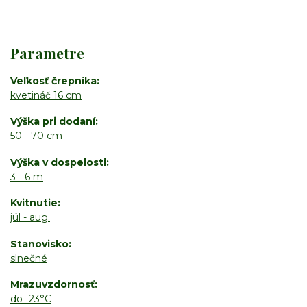
Parametre
Veľkosť črepníka
kvetináč 16 cm
Výška pri dodaní
50 - 70 cm
Výška v dospelosti
3 - 6 m
Kvitnutie
júl - aug.
Stanovisko
slnečné
Mrazuvzdornosť
do -23°C