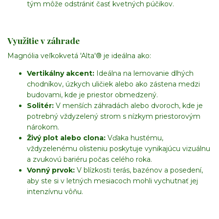
tým môže odstrániť časť kvetných púčikov.
Využitie v záhrade
Magnólia veľkokvetá 'Alta'® je ideálna ako:
Vertikálny akcent:
Ideálna na lemovanie dlhých
chodníkov, úzkych uličiek alebo ako zástena medzi
budovami, kde je priestor obmedzený.
Solitér:
V menších záhradách alebo dvoroch, kde je
potrebný vždyzelený strom s nízkym priestorovým
nárokom.
Živý plot alebo clona:
Vďaka hustému,
vždyzelenému olisteniu poskytuje vynikajúcu vizuálnu
a zvukovú bariéru počas celého roka.
Vonný prvok:
V blízkosti terás, bazénov a posedení,
aby ste si v letných mesiacoch mohli vychutnať jej
intenzívnu vôňu.