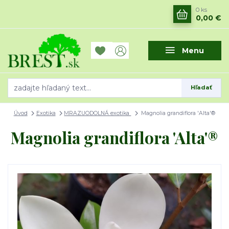
0
ks
0,00 €
Menu
Hľadať
Úvod
Exotika
MRAZUODOLNÁ exotika
Magnolia grandiflora 'Alta'®
Magnolia grandiflora 'Alta'®