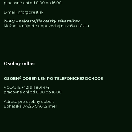
pracovné dni od 8:00 do 16:00
E-mail:
info@brest.sk
❓
FAQ – najčastejšie otázky zákazníkov
.
Možno tu nájdete odpoveď aj na vašu otázku
Osobný odber
OSOBNÝ ODBER LEN PO TELEFONICKEJ DOHODE
VOLAJTE
+421 911 801 474
pracovné dni od 8:00 do 16:00
Adresa pre osobný odber:
Bohatská 577/25, 946 52 Imeľ