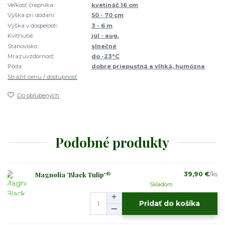
Veľkosť črepníka:
kvetináč 16 cm
Výška pri dodaní:
50 - 70 cm
Výška v dospelosti:
3 - 6 m
Kvitnutie:
júl - aug.
Stanovisko:
slnečné
Mrazuvzdornosť:
do -23°C
Pôda:
dobre priepustná a vlhká, humózna
Strážiť cenu / dostupnosť
Do obľúbených
Podobné produkty
Magnolia 'Black Tulip'®
39,90 €
/
ks
Skladom
Pridať do košíka