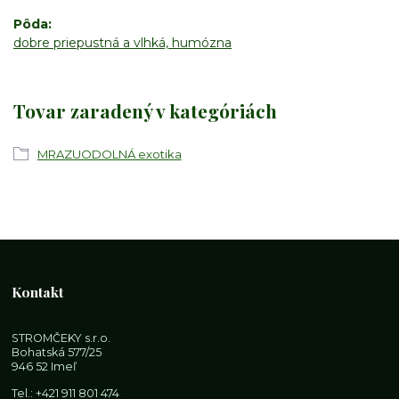
Pôda
dobre priepustná a vlhká, humózna
Tovar zaradený v kategóriách
MRAZUODOLNÁ exotika
Kontakt
STROMČEKY s.r.o.
Bohatská 577/25
946 52 Imeľ
Tel.:
+421 911 801 474