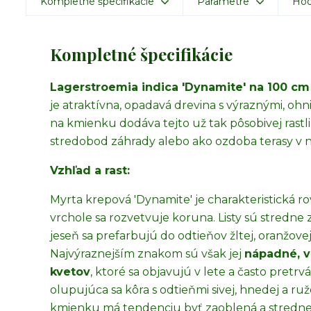
Kompletné špecifikácie
Parametre
Hod
Kompletné špecifikácie
Lagerstroemia indica 'Dynamite' na 100 c
je atraktívna, opadavá drevina s výraznými, o
na kmienku dodáva tejto už tak pôsobivej rastli
stredobod záhrady alebo ako ozdoba terasy v 
Vzhľad a rast:
Myrta krepová 'Dynamite' je charakteristická 
vrchole sa rozvetvuje koruna. Listy sú stredne 
jeseň sa prefarbujú do odtieňov žltej, oranžove
Najvýraznejším znakom sú však jej
nápadné, v
kvetov
, ktoré sa objavujú v lete a často pretrv
olupujúca sa kôra s odtieňmi sivej, hnedej a ruž
kmienku má tendenciu byť zaoblená a stredne