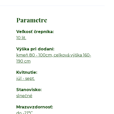
Parametre
Veľkosť črepníka
10 lit.
Výška pri dodaní
kmeň 80 - 100cm, celková výška 160-
190 cm
Kvitnutie
júl - sept.
Stanovisko
slnečné
Mrazuvzdornosť
do -21°C