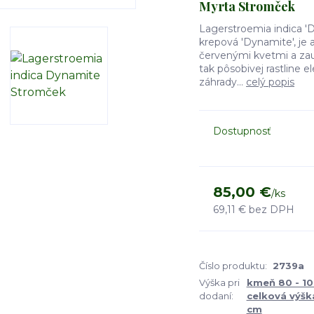
Myrta Stromček
Lagerstroemia indica '
krepová 'Dynamite', je 
červenými kvetmi a za
tak pôsobivej rastline e
záhrady...
celý popis
Dostupnosť
85,00 €
/
ks
69,11 €
bez DPH
Číslo produktu:
2739a
Výška pri
kmeň 80 - 1
dodaní:
celková výšk
cm