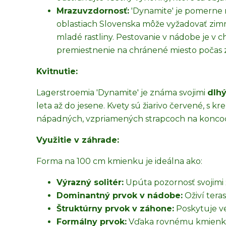
Mrazuvzdornosť:
'Dynamite' je pomerne m
oblastiach Slovenska môže vyžadovať zi
mladé rastliny. Pestovanie v nádobe je v ch
premiestnenie na chránené miesto počas 
Kvitnutie:
Lagerstroemia 'Dynamite' je známa svojimi
dlhý
leta až do jesene. Kvety sú žiarivo červené, s k
nápadných, vzpriamených strapcoch na konco
Využitie v záhrade:
Forma na 100 cm kmienku je ideálna ako:
Výrazný solitér:
Upúta pozornosť svojimi 
Dominantný prvok v nádobe:
Oživí teras
Štruktúrny prvok v záhone:
Poskytuje ve
Formálny prvok:
Vďaka rovnému kmienku 