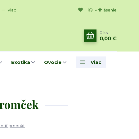
Viac
Prihlásenie
0
ks
0,00 €
Exotika
Ovocie
Viac
tromček
tiť produkt