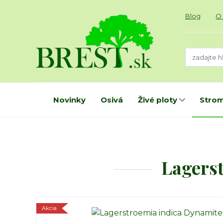
Blog
O
Novinky
Osivá
Živé ploty
Strom
Lagers
Akcia