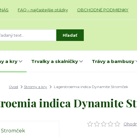
 NÁS
FAQ – najčastejšie otázky
OBCHODNÉ PODMIENKY
Hľadať
y a kry
Trvalky a skalničky
Trávy a bambusy
Úvod
Stromy a kry
Lagerstroemia indica Dynamite Stromček
troemia indica Dynamite S
Ohodno