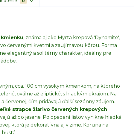
notenie
0
m kmienku
, známa aj ako Myrta krepová 'Dynamite',
hnivo červenými kvetmi a zaujímavou kôrou. Forma
ne elegantný a solitérny charakter, ideálny pre
nádobe.
rovným, cca. 100 cm vysokým kmienkom, na ktorého
zelené, oválne až eliptické, s hladkým okrajom. Na
j a červenej, čím pridávajú ďalší sezónny záujem.
eľké strapce žiarivo červených krepových
ávajú až do jesene. Po opadaní listov vynikne hladká,
ovej, ktorá je dekoratívna aj v zime. Koruna na
 hustá.