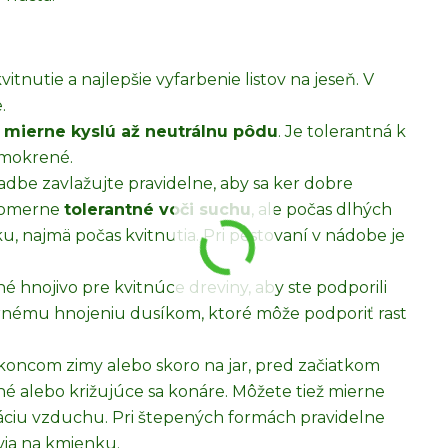
itnutie a najlepšie vyfarbenie listov na jeseň. V
.
 mierne kyslú až neutrálnu pôdu
. Je tolerantná k
amokrené.
dbe zavlažujte pravidelne, aby sa ker dobre
 pomerne
tolerantné voči suchu
, ale počas dlhých
, najmä počas kvitnutia. Pri pestovaní v nádobe je
é hnojivo pre kvitnúce dreviny, aby ste podporili
ernému hnojeniu dusíkom, ktoré môže podporiť rast
koncom zimy alebo skoro na jar, pred začiatkom
 alebo križujúce sa konáre. Môžete tiež mierne
uláciu vzduchu. Pri štepených formách pravidelne
via na kmienku.