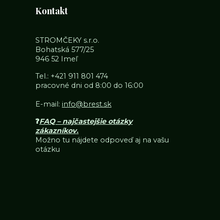
Kontakt
STROMČEKY s.r.o.
Bohatská 577/25
946 52 Imeľ
Tel.:
+421 911 801 474
pracovné dni od 8:00 do 16:00
E-mail:
info@brest.sk
❓
FAQ – najčastejšie otázky
zákazníkov
.
Možno tu nájdete odpoveď aj na vašu
otázku