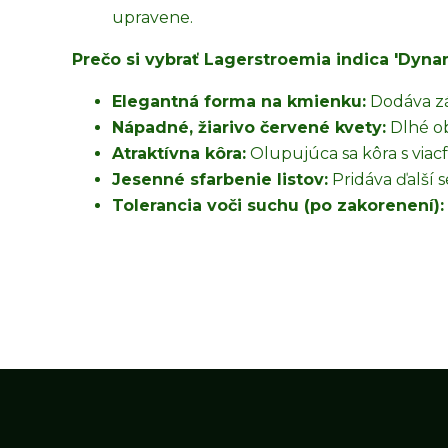
upravene.
Prečo si vybrať Lagerstroemia indica 'Dyn
Elegantná forma na kmienku:
Dodáva zá
Nápadné, žiarivo červené kvety:
Dlhé ob
Atraktívna kôra:
Olupujúca sa kôra s viacf
Jesenné sfarbenie listov:
Pridáva ďalší 
Tolerancia voči suchu (po zakorenení):