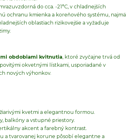
razuvzdorná do cca. -21°C, v chladnejších
mnú ochranu kmienka a koreňového systému, najmä
ladnejších oblastiach rizikovejšie a vyžaduje
zimy.
mi obdobiami kvitnutia
, ktoré zvyčajne trvá od
repovitými okvetnými lístkami, usporiadané v
ch nových výhonkov.
žiarivými kvetmi a elegantnou formou.
y, balkóny a vstupné priestory.
rtikálny akcent a farebný kontrast.
a tvarovanej korune pôsobí elegantne a