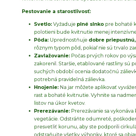
Pestovanie a starostlivosť:
Svetlo:
Vyžaduje
plné slnko
pre bohaté kv
polotieni bude kvitnutie menej intenzívne
Pôda:
Uprednostňuje
dobre priepustnú,
rôznym typom pôd, pokiaľ nie sú trvalo z
Zavlažovanie:
Počas prvých rokov po výsa
zakorenil. Staršie, etablované rastliny sú
suchých období ocenia dodatočnú zálievku
potrebná pravidelná zálievka.
Hnojenie:
Na jar môžete aplikovať vyvážen
rast a bohaté kvitnutie. Vyhnite sa nadm
listov na úkor kvetov.
Prerezávanie:
Prerezávanie sa vykonáva 
vegetácie. Odstráňte odumreté, poškodené
presvetliť korunu, aby ste podporili cirk
odstraňujte všetky výhonky, ktoré sa obja