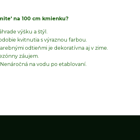
amite' na 100 cm kmienku?
hrade výšku a štýl.
dobie kvitnutia s výraznou farbou.
arebnými odtieňmi je dekoratívna aj v zime.
sezónny záujem.
Nenáročná na vodu po etablovaní.