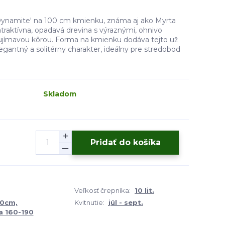
Dynamite' na 100 cm kmienku, známa aj ako Myrta
atraktívna, opadavá drevina s výraznými, ohnivo
ujímavou kôrou. Forma na kmienku dodáva tejto už
legantný a solitérny charakter, ideálny pre stredobod
Skladom
Pridať do košíka
Veľkosť črepníka:
10 lit.
00cm,
Kvitnutie:
júl - sept.
a 160-190