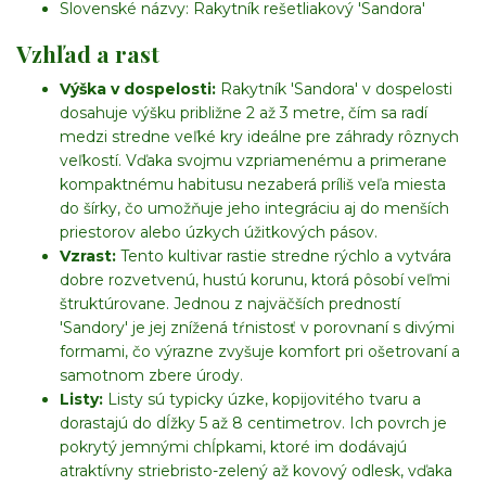
Slovenské názvy:
Rakytník rešetliakový 'Sandora'
Vzhľad a rast
Výška v dospelosti:
Rakytník 'Sandora' v dospelosti
dosahuje výšku približne 2 až 3 metre, čím sa radí
medzi stredne veľké kry ideálne pre záhrady rôznych
veľkostí. Vďaka svojmu vzpriamenému a primerane
kompaktnému habitusu nezaberá príliš veľa miesta
do šírky, čo umožňuje jeho integráciu aj do menších
priestorov alebo úzkych úžitkových pásov.
Vzrast:
Tento kultivar rastie stredne rýchlo a vytvára
dobre rozvetvenú, hustú korunu, ktorá pôsobí veľmi
štruktúrovane. Jednou z najväčších predností
'Sandory' je jej znížená tŕnistosť v porovnaní s divými
formami, čo výrazne zvyšuje komfort pri ošetrovaní a
samotnom zbere úrody.
Listy:
Listy sú typicky úzke, kopijovitého tvaru a
dorastajú do dĺžky 5 až 8 centimetrov. Ich povrch je
pokrytý jemnými chĺpkami, ktoré im dodávajú
atraktívny striebristo-zelený až kovový odlesk, vďaka