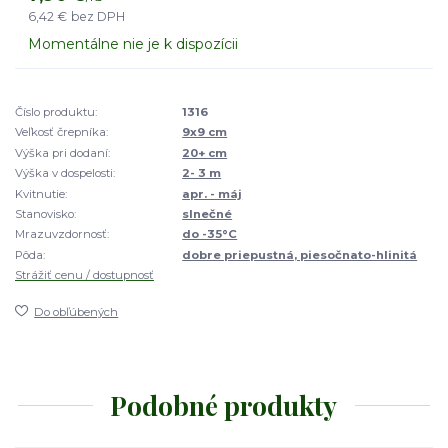
6,42 €
bez DPH
Momentálne nie je k dispozícii
Číslo produktu:
1316
Veľkosť črepníka:
9x9 cm
Výška pri dodaní:
20+ cm
Výška v dospelosti:
2- 3 m
Kvitnutie:
apr. - máj
Stanovisko:
slnečné
Mrazuvzdornosť:
do -35°C
Pôda:
dobre priepustná, piesočnato-hlinitá
Strážiť cenu / dostupnosť
Do obľúbených
Podobné produkty