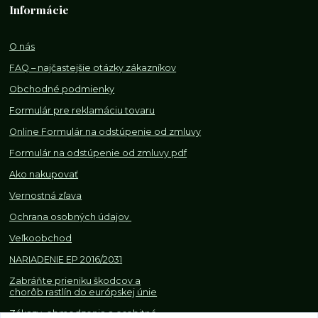
Informácie
O nás
FAQ – najčastejšie otázky zákazníkov
Obchodné podmienky
Formulár pre reklamáciu tovaru
Online Formulár na odstúpenie od zmluvy
Formulár na odstúpenie od z
mluvy pdf
Ako nakupovať
Vernostná zľava
Ochrana osobných údajov
Veľkoobchod
NARIADENIE EP 2016/2031
Zabráňte prieniku škodcov a
chorôb rastlín do európskej únie
Zákazy, obmedzenia a osobitné