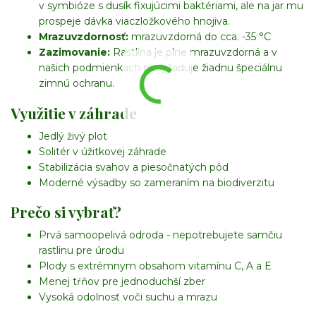
v symbióze s dusík fixujúcimi baktériami, ale na jar mu
prospeje dávka viaczložkového hnojiva.
Mrazuvzdornosť:
mrazuvzdorná do cca. -35 °C
Zazimovanie:
Rastlina je plne mrazuvzdorná a v
našich podmienkach nevyžaduje žiadnu špeciálnu
zimnú ochranu.
Využitie v záhrade
Jedlý živý plot
Solitér v úžitkovej záhrade
Stabilizácia svahov a piesočnatých pôd
Moderné výsadby so zameraním na biodiverzitu
Prečo si vybrať?
Prvá samoopelivá odroda - nepotrebujete samčiu
rastlinu pre úrodu
Plody s extrémnym obsahom vitamínu C, A a E
Menej tŕňov pre jednoduchší zber
Vysoká odolnosť voči suchu a mrazu