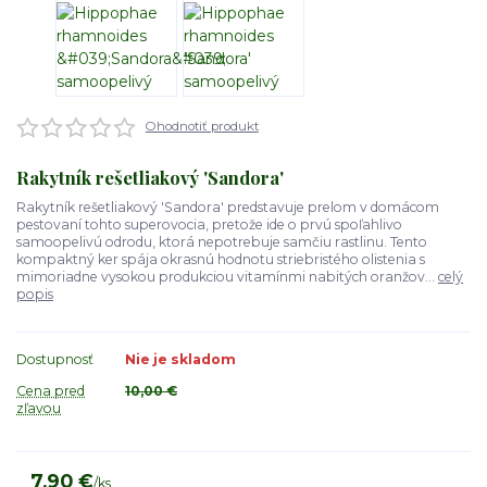
Ohodnotiť produkt
Rakytník rešetliakový 'Sandora'
Rakytník rešetliakový 'Sandora' predstavuje prelom v domácom
pestovaní tohto superovocia, pretože ide o prvú spoľahlivo
samoopelivú odrodu, ktorá nepotrebuje samčiu rastlinu. Tento
kompaktný ker spája okrasnú hodnotu striebristého olistenia s
mimoriadne vysokou produkciou vitamínmi nabitých oranžov...
celý
popis
Dostupnosť
Nie je skladom
Cena pred
10,00 €
zľavou
7,90 €
/
ks