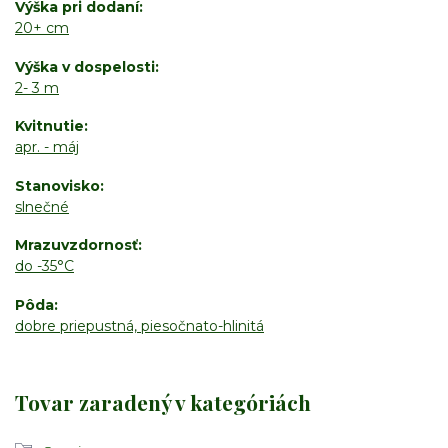
Výška pri dodaní
20+ cm
Výška v dospelosti
2- 3 m
Kvitnutie
apr. - máj
Stanovisko
slnečné
Mrazuvzdornosť
do -35°C
Pôda
dobre priepustná, piesočnato-hlinitá
Tovar zaradený v kategóriách