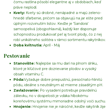
čomu rastlina pôsobí elegantne aj v obdobiach, keď
práve neplodí.
Kvety:
Kvety sú drobné, nenápadné a majú zeleno-
hnedé sfarbenie, pričom sa objavujú na jar ešte pred
úplným rozvinutím listov. Keďže je 'Sandora'
samoopelivá (obojpohlavná), každý ker disponuje
schopnosťou produkovať peľ aj tvoriť plody, čo z nej
robí unikátneho solitéra v rámci sortimentu rakytníkov.
Doba kvitnutia:
Apríl - Máj
Pestovanie
Stanovište:
Najlepšie sa mu darí na plnom slnku,
ktoré je kľúčové pre dozrievanie plodov a vysoký
obsah vitamínu C.
Pôda:
Vyžaduje dobre priepustnú, piesočnato-hlinitú
pôdu, ideálne s neutrálnym až mierne zásaditým pH.
Zavlažovanie:
Po vysadení potrebuje pravidelnú
zálievku, no v dospelosti je vďaka hlbokému
koreňovému systému mimoriadne odolný voči suchu.
Hnojenie:
Hnojenie nie je náročné, keďže rakytník žije