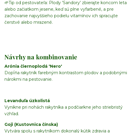
🌱
Tip od pestovateľa:
Plody 'Sandory' zbierajte koncom leta
alebo začiatkom jesene, keď sú plne vyfarbené, a pre
zachovanie najvyššieho podielu vitamínov ich spracujte
čerstvé alebo mrazené.
Návrhy na kombinovanie
Arónia čiernoplodá 'Nero'
Dopĺňa rakytník farebným kontrastom plodov a podobnými
nárokmi na pestovanie.
Levanduľa úzkolistá
Vynikne pri nohách rakytníka a podčiarkne jeho striebristý
vzhľad.
Goji (Kustovnica čínska)
Vytvára spolu s rakytníkom dokonalý kútik zdravia a