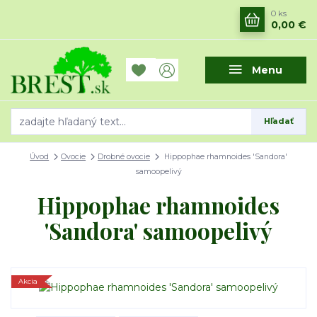
0
ks
0,00 €
Menu
Hľadať
Úvod
Ovocie
Drobné ovocie
Hippophae rhamnoides 'Sandora'
samoopelivý
Hippophae rhamnoides
'Sandora' samoopelivý
Akcia