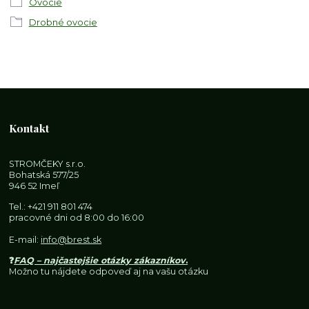
Ovocie
Drobné ovocie
Kontakt
STROMČEKY s.r.o.
Bohatská 577/25
946 52 Imeľ
Tel.:
+421 911 801 474
pracovné dni od 8:00 do 16:00
E-mail:
info@brest.sk
❓
FAQ – najčastejšie otázky zákazníkov
.
Možno tu nájdete odpoveď aj na vašu otázku