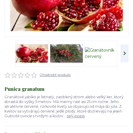
Ohodnotiť produkt
Punica granatum
Granátové jablko je listnatý, zaoblený strom alebo veľký ker, ktorý
dorastá do výšky 5 metrov. Má mierny rast asi 25 cm ročne. Jeho
atraktívne červené, rúrkovité kvety sa objavujú od mája do júla. Z
kvetov sa vytvárajú červené, jedlé plody, ktoré dozrievajú na jeseň.
Guľovité ovocie s tvrdým a kožov...
celý popis