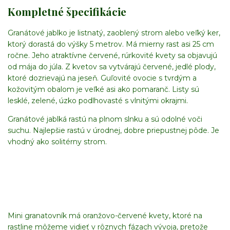
Kompletné špecifikácie
Granátové jablko je listnatý, zaoblený strom alebo veľký ker,
ktorý dorastá do výšky 5 metrov. Má mierny rast asi 25 cm
ročne. Jeho atraktívne červené, rúrkovité kvety sa objavujú
od mája do júla. Z kvetov sa vytvárajú červené, jedlé plody,
ktoré dozrievajú na jeseň. Guľovité ovocie s tvrdým a
kožovitým obalom je veľké asi ako pomaranč. Listy sú
lesklé, zelené, úzko podlhovasté s vlnitými okrajmi.
Granátové jablká rastú na plnom slnku a sú odolné voči
suchu. Najlepšie rastú v úrodnej, dobre priepustnej pôde. Je
vhodný ako solitérny strom.
Mini granatovník má oranžovo-červené kvety, ktoré na
rastline môžeme vidieť v rôznych fázach vývoja, pretože