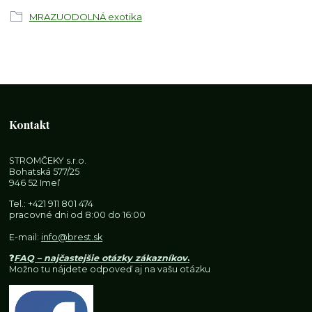
MRAZUODOLNÁ exotika
Kontakt
STROMČEKY s.r.o.
Bohatská 577/25
946 52 Imeľ
Tel.:
+421 911 801 474
pracovné dni od 8:00 do 16:00
E-mail:
info@brest.sk
❓
FAQ – najčastejšie otázky zákazníkov
.
Možno tu nájdete odpoveď aj na vašu otázku