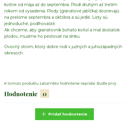
kvitne od mája až do septembra. Plodí druhým až tretím
rokom od vysadenia. Plody (granátové jabĺčka) dozrievajú
na prelome septembra a októbra a sú jedlé. Listy sú
jednoduché, podlhovasté.
Ak chceme, aby granátovník bohato kvitol a mal dostatok
plodov, musíme ho pestovať na slnku.
Ovocný strom, ktorý dobre rodí v južných a juhozápadných
okresoch.
K tomuto produktu zatiaľ nikto hodnotenie nepridal. Buďte prvý.
Hodnotenie
0
Pridať hodnotenie