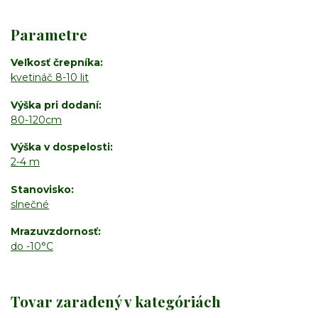
Parametre
Veľkosť črepníka
kvetináč 8-10 lit
Výška pri dodaní
80-120cm
Výška v dospelosti
2-4 m
Stanovisko
slnečné
Mrazuvzdornosť
do -10°C
Tovar zaradený v kategóriách