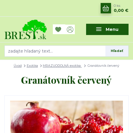
0
ks
0,00 €
Menu
Hľadať
Úvod
Exotika
MRAZUODOLNÁ exotika
Granátovník červený
Granátovník červený