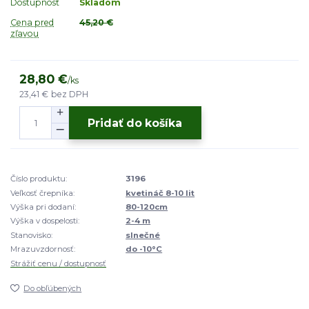
Dostupnosť
Skladom
Cena pred
45,20 €
zľavou
28,80 €
/
ks
23,41 €
bez DPH
Pridať do košíka
Číslo produktu:
3196
Veľkosť črepníka:
kvetináč 8-10 lit
Výška pri dodaní:
80-120cm
Výška v dospelosti:
2-4 m
Stanovisko:
slnečné
Mrazuvzdornosť:
do -10°C
Strážiť cenu / dostupnosť
Do obľúbených