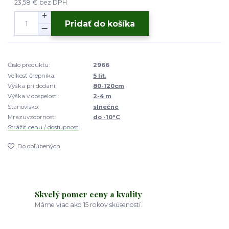
23,58 €
bez DPH
Pridať do košíka
Číslo produktu:
2966
Veľkosť črepníka:
5 lit.
Výška pri dodaní:
80-120cm
Výška v dospelosti:
2-4 m
Stanovisko:
slnečné
Mrazuvzdornosť:
do -10°C
Strážiť cenu / dostupnosť
Do obľúbených
Skvelý pomer ceny a kvality
Máme viac ako 15 rokov skúseností.