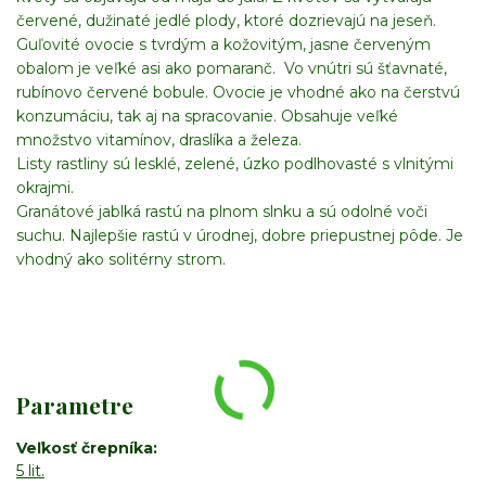
červené, dužinaté jedlé plody, ktoré dozrievajú na jeseň.
Guľovité ovocie s tvrdým a kožovitým, jasne červeným
obalom je veľké asi ako pomaranč. Vo vnútri sú šťavnaté,
rubínovo červené bobule. Ovocie je vhodné ako na čerstvú
konzumáciu, tak aj na spracovanie. Obsahuje veľké
množstvo vitamínov, draslíka a železa.
Listy rastliny sú lesklé, zelené, úzko podlhovasté s vlnitými
okrajmi.
Granátové jablká rastú na plnom slnku a sú odolné voči
suchu. Najlepšie rastú v úrodnej, dobre priepustnej pôde. Je
vhodný ako solitérny strom.
Parametre
Veľkosť črepníka
5 lit.