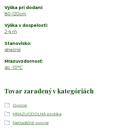
Výška pri dodaní
80-120cm
Výška v dospelosti
2-4 m
Stanovisko
slnečné
Mrazuvzdornosť
do -10°C
Tovar zaradený v kategóriách
Ovocie
MRAZUODOLNÁ exotika
Netradičné ovocie