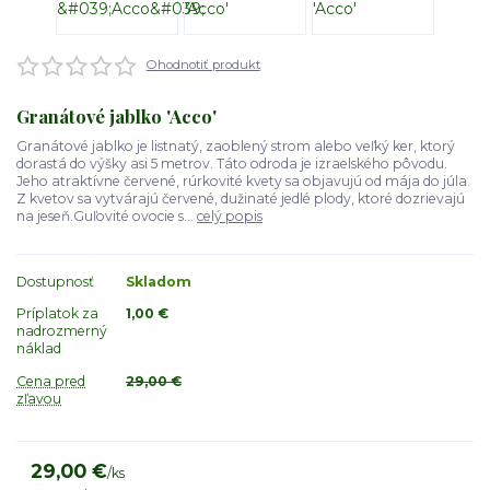
Ohodnotiť produkt
Granátové jablko 'Acco'
Granátové jablko je listnatý, zaoblený strom alebo veľký ker, ktorý
dorastá do výšky asi 5 metrov. Táto odroda je izraelského pôvodu.
Jeho atraktívne červené, rúrkovité kvety sa objavujú od mája do júla.
Z kvetov sa vytvárajú červené, dužinaté jedlé plody, ktoré dozrievajú
na jeseň.Guľovité ovocie s...
celý popis
Dostupnosť
Skladom
Príplatok za
1,00 €
nadrozmerný
náklad
Cena pred
29,00 €
zľavou
29,00 €
/
ks