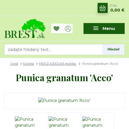
0
ks
0,00 €
Menu
Hľadať
Úvod
Exotika
MRAZUODOLNÁ exotika
Punica granatum 'Acco'
Punica granatum 'Acco'