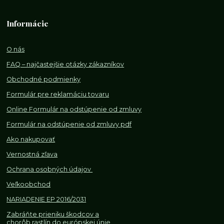
Informácie
O nás
FAQ – najčastejšie otázky zákazníkov
Obchodné podmienky
Formulár pre reklamáciu tovaru
Online Formulár na odstúpenie od zmluvy
Formulár na odstúpenie od z
mluvy pdf
Ako nakupovať
Vernostná zľava
Ochrana osobných údajov
Veľkoobchod
NARIADENIE EP 2016/2031
Zabráňte prieniku škodcov a
chorôb rastlín do európskej únie