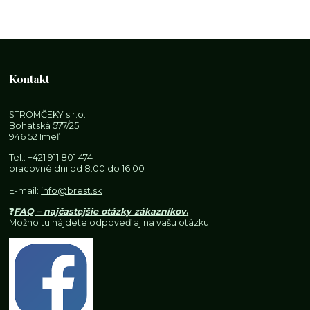
Kontakt
STROMČEKY s.r.o.
Bohatská 577/25
946 52 Imeľ
Tel.:
+421 911 801 474
pracovné dni od 8:00 do 16:00
E-mail:
info@brest.sk
❓
FAQ – najčastejšie otázky zákazníkov
.
Možno tu nájdete odpoveď aj na vašu otázku