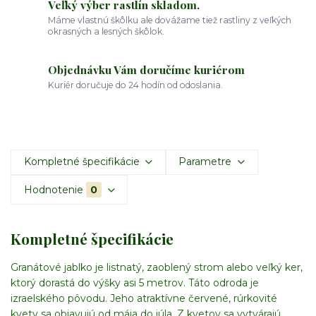
Veľký výber rastlín skladom.
Máme vlastnú škôlku ale dovážame tiež rastliny z veľkých
okrasných a lesných škôlok.
Objednávku Vám doručíme kuriérom
Kuriér doručuje do 24 hodín od odoslania.
Kompletné špecifikácie
Parametre
Hodnotenie
0
Kompletné špecifikácie
Granátové jablko je listnatý, zaoblený strom alebo veľký ker,
ktorý dorastá do výšky asi 5 metrov. Táto odroda je
izraelského pôvodu. Jeho atraktívne červené, rúrkovité
kvety sa objavujú od mája do júla. Z kvetov sa vytvárajú