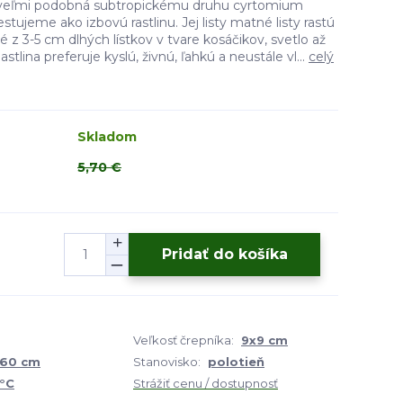
 veľmi podobná subtropickému druhu cyrtomium
stujeme ako izbovú rastlinu. Jej listy matné listy rastú
 z 3-5 cm dlhých lístkov v tvare kosáčikov, svetlo až
stlina preferuje kyslú, živnú, ľahkú a neustále vl...
celý
Skladom
5,70 €
Pridať do košíka
Veľkosť črepníka:
9x9 cm
 60 cm
Stanovisko:
polotieň
°C
Strážiť cenu / dostupnosť