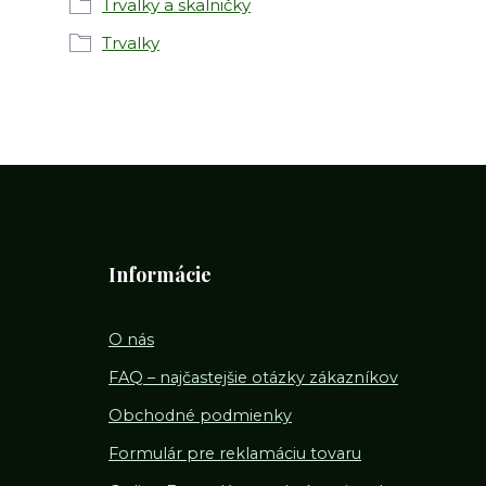
Trvalky a skalničky
Trvalky
Informácie
O nás
FAQ – najčastejšie otázky zákazníkov
Obchodné podmienky
Formulár pre reklamáciu tovaru