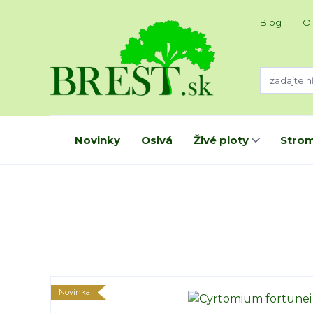
Blog
O
Novinky
Osivá
Živé ploty
Strom
Novinka