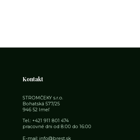
Kontakt
STROMČEKY s.r.o.
Bohatská 577/25
946 52 Imeľ
Tel.:
+421 911 801 474
pracovné dni od 8:00 do 16:00
E-mail:
info@brest.sk