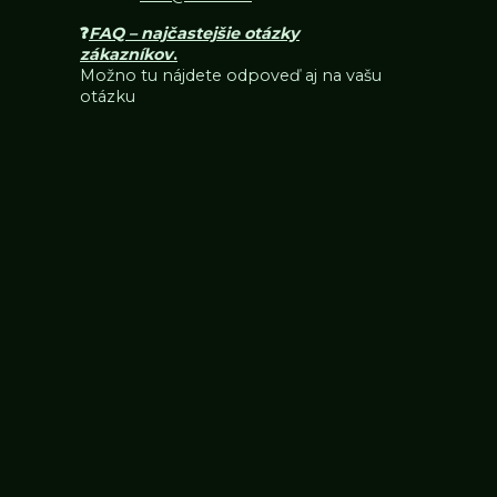
❓
FAQ – najčastejšie otázky
zákazníkov
.
Možno tu nájdete odpoveď aj na vašu
otázku