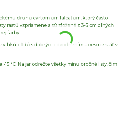
ickému druhu cyrtomium falcatum, ktorý často
listy rastú vzpriamene a sú zložené z 3-5 cm dlhých
nej farby.
tále vlhkú pôdú s dobrým odvodnením – nesmie stáť v
a -15 °C. Na jar odrežte všetky minuloročné listy, čím