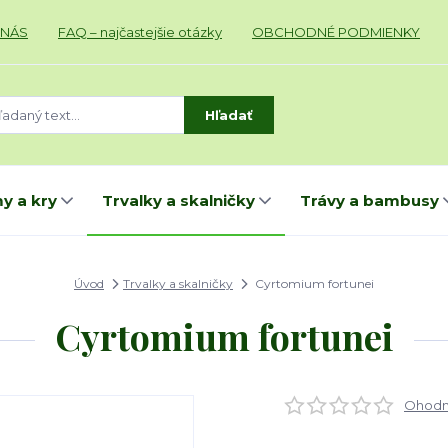
 NÁS
FAQ – najčastejšie otázky
OBCHODNÉ PODMIENKY
Hľadať
y a kry
Trvalky a skalničky
Trávy a bambusy
Úvod
Trvalky a skalničky
Cyrtomium fortunei
Cyrtomium fortunei
Ohodno