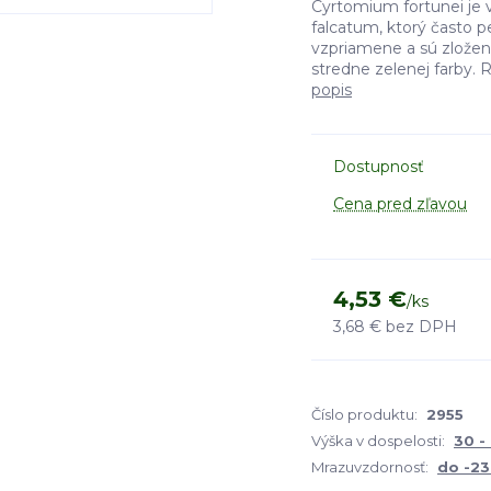
Cyrtomium fortunei je
falcatum, ktorý často pe
vzpriamene a sú zložené
stredne zelenej farby. Ra
popis
Dostupnosť
Cena pred zľavou
4,53 €
/
ks
3,68 €
bez DPH
Číslo produktu:
2955
Výška v dospelosti:
30 -
Mrazuvzdornosť:
do -23