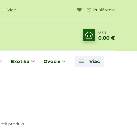
Viac
Prihlásenie
0
ks
0,00 €
Exotika
Ovocie
Viac
tiť produkt