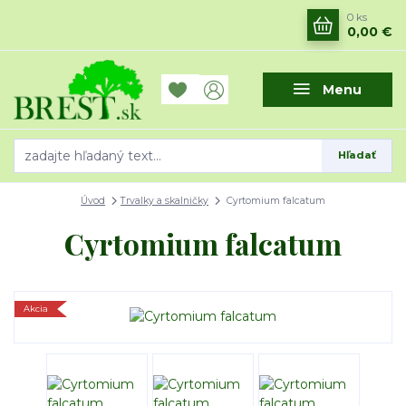
0
ks
0,00 €
Menu
Hľadať
Úvod
Trvalky a skalničky
Cyrtomium falcatum
Cyrtomium falcatum
Akcia