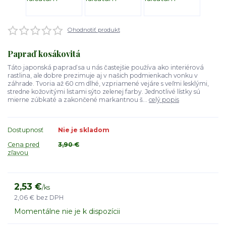
Ohodnotiť produkt
Papraď kosákovitá
Táto japonská papraď sa u nás častejšie používa ako interiérová
rastlina, ale dobre prezimuje aj v našich podmienkach vonku v
záhrade. Tvoria až 60 cm dlhé, vzpriamené vejáre s veľmi lesklými,
stredne kožovitými listami sýto zelenej farby. Jednotlivé lístky sú
mierne zúbkaté a zakončené markantnou š...
celý popis
Dostupnosť
Nie je skladom
Cena pred
3,90 €
zľavou
2,53 €
/
ks
2,06 €
bez DPH
Momentálne nie je k dispozícii