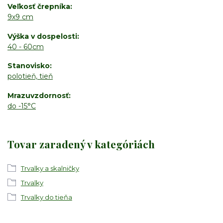
Veľkosť črepníka
9x9 cm
Výška v dospelosti
40 - 60cm
Stanovisko
polotieň, tieň
Mrazuvzdornosť
do -15°C
Tovar zaradený v kategóriách
Trvalky a skalničky
Trvalky
Trvalky do tieňa