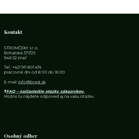
Kontakt
STROMČEKY s.r.o.
Bohatská 577/25
946 52 Imeľ
Tel.:
+421 911 801 474
pracovné dni od 8:00 do 16:00
E-mail:
info@brest.sk
❓
FAQ – najčastejšie otázky zákazníkov
.
Možno tu nájdete odpoveď aj na vašu otázku
Osobný odber