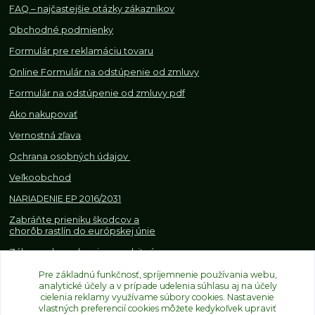
FAQ – najčastejšie otázky zákazníkov
Obchodné podmienky
Formulár pre reklamáciu tovaru
Online Formulár na odstúpenie od zmluvy
Formulár na odstúpenie od z
mluvy pdf
Ako nakupovať
Vernostná zľava
Ochrana osobných údajov
Veľkoobchod
NARIADENIE EP 2016/2031
Zabráňte prieniku škodcov a
chorôb rastlín do európskej únie
Zákazy, obmedzenia a osobitné
požiadavky pri dovoze a
obchodovaní s rastlinami
Pre základnú funkčnosť, spríjemnenie používania webu,
analytické účely a v prípade udelenia súhlasu aj na účely
cielenia reklamy využívame súbory cookies. Nastavenie
vlastných preferencií cookies môžete kedykoľvek upraviť