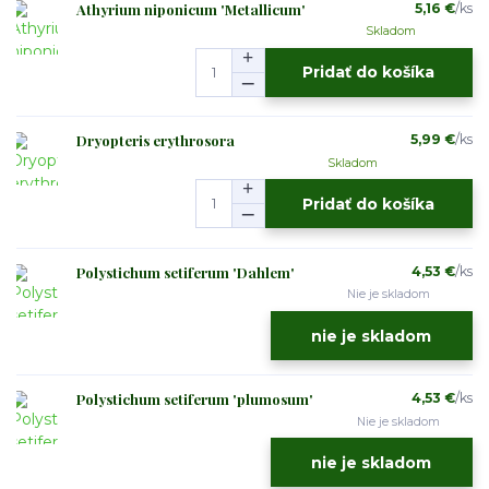
Athyrium niponicum 'Metallicum'
5,16 €
/
ks
Skladom
Pridať do košíka
Dryopteris erythrosora
5,99 €
/
ks
Skladom
Pridať do košíka
Polystichum setiferum 'Dahlem'
4,53 €
/
ks
Nie je skladom
nie je skladom
Polystichum setiferum 'plumosum'
4,53 €
/
ks
Nie je skladom
nie je skladom