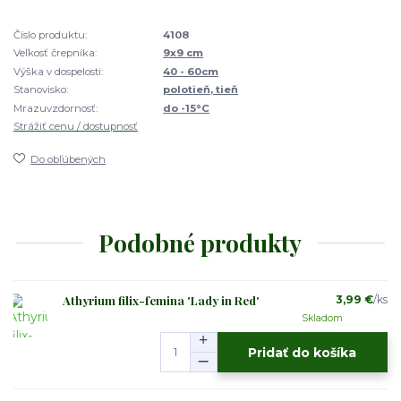
Číslo produktu:
4108
Veľkosť črepníka:
9x9 cm
Výška v dospelosti:
40 - 60cm
Stanovisko:
polotieň, tieň
Mrazuvzdornosť:
do -15°C
Strážiť cenu / dostupnosť
Do obľúbených
Podobné produkty
Athyrium filix-femina 'Lady in Red'
3,99 €
/
ks
Skladom
Pridať do košíka