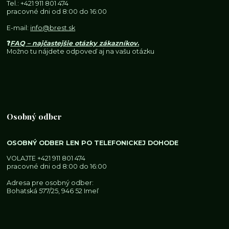
Tel.:
+421 911 801 474
pracovné dni od 8:00 do 16:00
E-mail:
info@brest.sk
❓
FAQ – najčastejšie otázky zákazníkov
.
Možno tu nájdete odpoveď aj na vašu otázku
Osobný odber
OSOBNÝ ODBER LEN PO TELEFONICKEJ DOHODE
VOLAJTE
+421 911 801 474
pracovné dni od 8:00 do 16:00
Adresa pre osobný odber:
Bohatská 577/25, 946 52 Imeľ