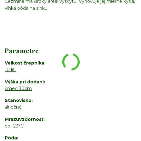
Cezmína má široký areál výskytu. Vyhovuje jej mierne kyslá,
vlhká pôda na slnku.
Parametre
Veľkosť črepníka
10 lit.
Výška pri dodaní
kmeň 30cm
Stanovisko
slnečné
Mrazuvzdornosť
do -23°C
Pôda