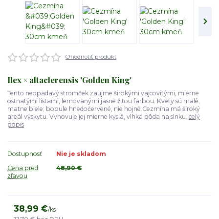
Ohodnotiť produkt
Ilex × altaclerensis 'Golden King'
Tento neopadavý stromček zaujme širokými vajcovitými, mierne
ostnatými listami, lemovanými jasne žltou farbou. Kvety sú malé,
matne biele; bobule hnedočervené, nie hojné.Cezmína má široký
areál výskytu. Vyhovuje jej mierne kyslá, vlhká pôda na slnku.
celý
popis
Dostupnosť
Nie je skladom
Cena pred
48,90 €
zľavou
38,99 €
/
ks