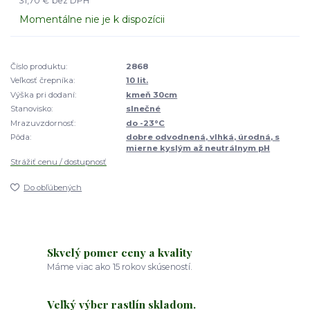
31,70 €
bez DPH
Momentálne nie je k dispozícii
Číslo produktu:
2868
Veľkosť črepníka:
10 lit.
Výška pri dodaní:
kmeň 30cm
Stanovisko:
slnečné
Mrazuvzdornosť:
do -23°C
Pôda:
dobre odvodnená, vlhká, úrodná, s
mierne kyslým až neutrálnym pH
Strážiť cenu / dostupnosť
Do obľúbených
Skvelý pomer ceny a kvality
Máme viac ako 15 rokov skúseností.
Veľký výber rastlín skladom.