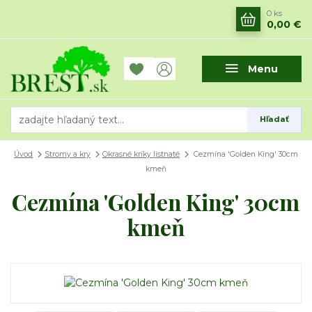
0
ks
0,00 €
Menu
Hľadať
Úvod
Stromy a kry
Okrasné kríky listnaté
Cezmína 'Golden King' 30cm
kmeň
Cezmína 'Golden King' 30cm
kmeň