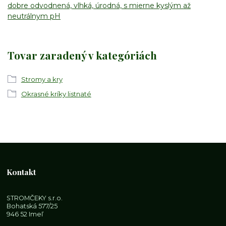
dobre odvodnená, vlhká, úrodná, s mierne kyslým až
neutrálnym pH
Tovar zaradený v kategóriách
Stromy a kry
Okrasné kríky listnaté
Kontakt
STROMČEKY s.r.o.
Bohatská 577/25
946 52 Imeľ