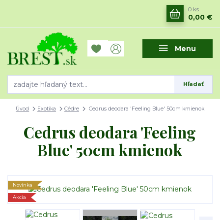
0
ks
0,00 €
Menu
Hľadať
Úvod
Exotika
Cédre
Cedrus deodara 'Feeling Blue' 50cm kmienok
Cedrus deodara 'Feeling
Blue' 50cm kmienok
Novinka
Akcia