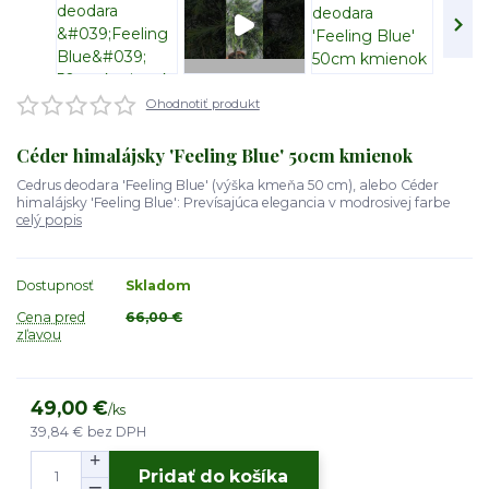
Ohodnotiť produkt
Céder himalájsky 'Feeling Blue' 50cm kmienok
Cedrus deodara 'Feeling Blue' (výška kmeňa 50 cm), alebo Céder
himalájsky 'Feeling Blue': Prevísajúca elegancia v modrosivej farbe
celý popis
Dostupnosť
Skladom
Cena pred
66,00 €
zľavou
49,00 €
/
ks
39,84 €
bez DPH
Pridať do košíka