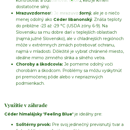
kontrolovať a odstraňovať oporu, keď je kmeň
dostatočne silný.
Mrazuvzdornosť:
Je
mrazuvzdorný
, ale je o niečo
menej odolný ako
Céder libanonský
. Znáša teploty
do približne -23 až -29 °C (USDA zóny 6-9). Na
Slovensku sa mu dobre darí v teplejších oblastiach
(najmä južné Slovensko), ale v chladnejších regiónoch
môže v extrémnych zimách potrebovať ochranu,
najmä v mladosti. Dôležité je vybrať chránené miesto,
ideálne mimo zimného slnka a silného vetra.
Choroby a škodcovia:
Je pomerne odolný voči
chorobám a škodcom. Problémy sa môžu vyskytnúť
pri premočenej pôde alebo v nepriaznivých
podmienkach.
Využitie v záhrade
Céder himalájsky 'Feeling Blue'
je ideálny pre:
Solitérny prvok:
Pre svoj jedinečný previsnutý tvar a