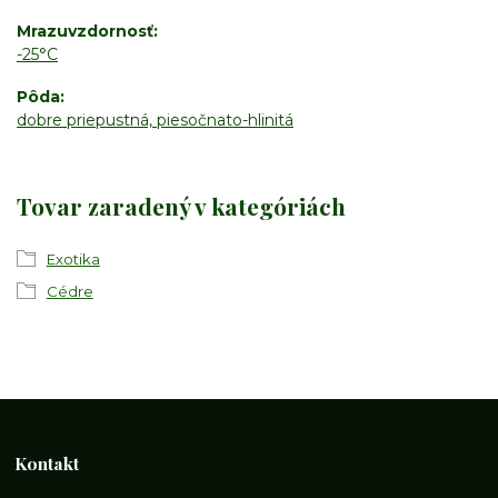
Mrazuvzdornosť
-25°C
Pôda
dobre priepustná, piesočnato-hlinitá
Tovar zaradený v kategóriách
Exotika
Cédre
Kontakt