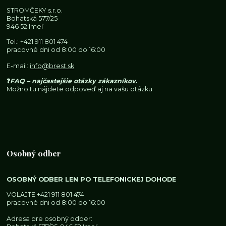
STROMČEKY s.r.o.
Bohatská 577/25
946 52 Imeľ
Tel.:
+421 911 801 474
pracovné dni od 8:00 do 16:00
E-mail:
info@brest.sk
❓
FAQ – najčastejšie otázky zákazníkov
.
Možno tu nájdete odpoveď aj na vašu otázku
Osobný odber
OSOBNÝ ODBER LEN PO TELEFONICKEJ DOHODE
VOLAJTE
+421 911 801 474
pracovné dni od 8:00 do 16:00
Adresa pre osobný odber: