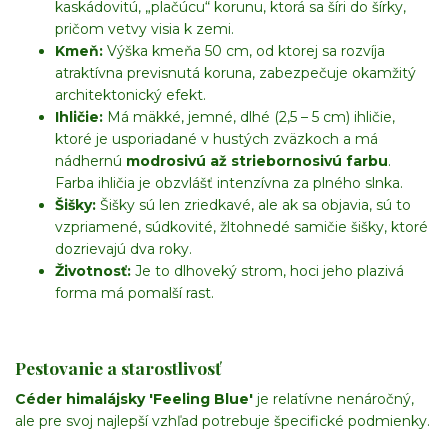
kaskádovitú, „plačúcu“ korunu, ktorá sa šíri do šírky,
pričom vetvy visia k zemi.
Kmeň:
Výška kmeňa 50 cm, od ktorej sa rozvíja
atraktívna previsnutá koruna, zabezpečuje okamžitý
architektonický efekt.
Ihličie:
Má mäkké, jemné, dlhé (2,5 – 5 cm) ihličie,
ktoré je usporiadané v hustých zväzkoch a má
nádhernú
modrosivú až striebornosivú farbu
.
Farba ihličia je obzvlášť intenzívna za plného slnka.
Šišky:
Šišky sú len zriedkavé, ale ak sa objavia, sú to
vzpriamené, súdkovité, žltohnedé samičie šišky, ktoré
dozrievajú dva roky.
Životnosť:
Je to dlhoveký strom, hoci jeho plazivá
forma má pomalší rast.
Pestovanie a starostlivosť
Céder himalájsky 'Feeling Blue'
je relatívne nenáročný,
ale pre svoj najlepší vzhľad potrebuje špecifické podmienky.