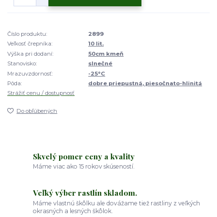
Číslo produktu:
2899
Veľkosť črepníka:
10 lit.
Výška pri dodaní:
50cm kmeň
Stanovisko:
slnečné
Mrazuvzdornosť:
-25°C
Pôda:
dobre priepustná, piesočnato-hlinitá
Strážiť cenu / dostupnosť
Do obľúbených
Skvelý pomer ceny a kvality
Máme viac ako 15 rokov skúseností.
Veľký výber rastlín skladom.
Máme vlastnú škôlku ale dovážame tiež rastliny z veľkých
okrasných a lesných škôlok.