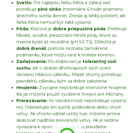
Svetlo:
Pre najlepšiu farbu ihličia a zdravý rast
potrebuje
plné slnko
(minimálne 6 hodín priameho
slnečného svetla denne). Znesie aj ľahký polotieň, ale
farba ihličia nemusí byť taká výrazná.
Pôda:
Kľúčová je
dobre priepustná pôda
. Preferuje
hlboké, úrodné, piesočnato-hlinité pôdy, ktoré sú
mierne kyslé až neutrálne (pH 5.5-7.5). Dôležitá je
dobrá drenáž
, pretože neznáša zamokrené
podmienky, ktoré môžu viesť k hnilobe koreňov.
Zavlažovanie:
Po etablovaní je
tolerantný voči
suchu
, ale v období dlhotrvajúcich súch ocení
občasnú hĺbkovú zálievku. Mladé stromy potrebujú
pravidelnú zálievku, kým sa dobre zakorenia.
Hnojenie:
Zvyčajne nepotrebuje intenzívne hnojenie.
Na jar môžete použiť vyvážené hnojivo pre ihličnany.
Prerezávanie:
Vo všeobecnosti nepotrebuje výrazný
rez. Odstraňujte len suché, poškodené alebo choré
vetvy. Ak chcete udržať určitý tvar, môžete jemne
skracovať najdlhšie previsnuté vetvy. Ak je rastlina
vyviazaná k opore, je potrebné ju pravidelne