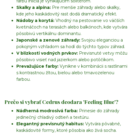
farbu ihličia je vynikajúcim solitérom.
Skalky a alpína:
Pre menšie záhrady alebo skalky,
kde jeho kaskádovitý rast dodá dramatický efekt.
Nádoby a korytá:
Vhodný na pestovanie vo väčších
kvetináčoch na terasách alebo balkónoch, kde vytvára
pôsobivú vertikálnu dominantu.
Japonské a zenové záhrady:
Svojou eleganciou a
pokojným vzhľadom sa hodí do týchto typov záhrad.
V blízkosti vodných prvkov:
Previsnuté vetvy môžu
pôsobivo visieť nad jazierkom alebo potôčikom.
Prevažujúce farby:
Vynikne v kombinácii s rastlinami
s kontrastnou žltou, bielou alebo tmavozelenou
farbou.
Prečo si vybrať Cedrus deodara 'Feeling Blue'?
Nádherná modrosivá farba:
Prinesie do záhrady
jedinečný chladivý odtieň a textúru.
Elegantný previsnutý habitus:
Vytvára pôvabné,
kaskádovité formy, ktoré pôsobia ako živá socha.