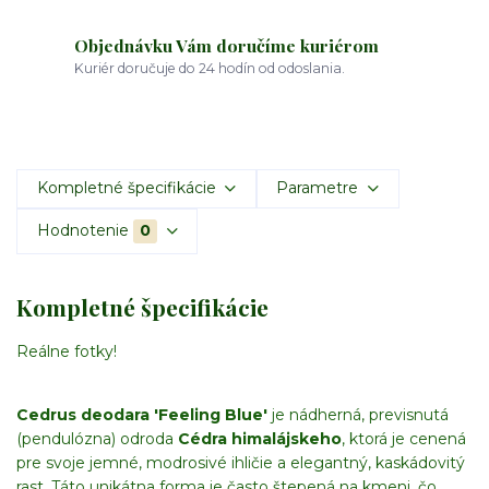
Objednávku Vám doručíme kuriérom
Kuriér doručuje do 24 hodín od odoslania.
Kompletné špecifikácie
Parametre
Hodnotenie
0
Kompletné špecifikácie
Reálne fotky!
Cedrus deodara 'Feeling Blue'
je nádherná, previsnutá
(pendulózna) odroda
Cédra himalájskeho
, ktorá je cenená
pre svoje jemné, modrosivé ihličie a elegantný, kaskádovitý
rast. Táto unikátna forma je často štepená na kmeni, čo