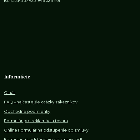
Bohatská 577/25, 946 52 Imeľ
Informácie
O nás
FAQ – najčastejšie otázky zákazníkov
Obchodné podmienky
Formulár pre reklamáciu tovaru
Online Formulár na odstúpenie od zmluvy
Formulár na odstúpenie od z
mluvy pdf