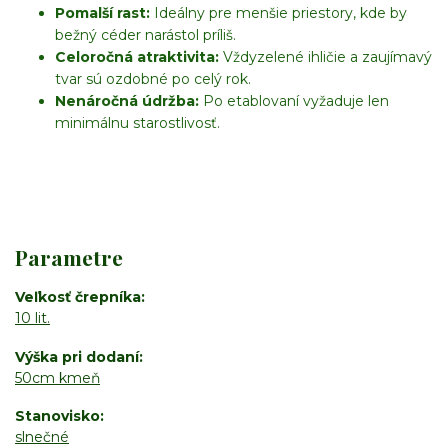
Pomalší rast:
Ideálny pre menšie priestory, kde by
bežný céder narástol príliš.
Celoročná atraktivita:
Vždyzelené ihličie a zaujímavý
tvar sú ozdobné po celý rok.
Nenáročná údržba:
Po etablovaní vyžaduje len
minimálnu starostlivosť.
Parametre
Veľkosť črepníka
10 lit.
Výška pri dodaní
50cm kmeň
Stanovisko
slnečné