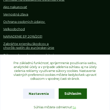
Ako nakupovať
Vernostná zľava
Ochrana osobných údajov
Veľkoobchod
NARIADENIE EP 2016/2031
Zabráňte prieniku škodcov a
chorôb rastlín do európskej únie
Zákazy, obmedzenia a osobitné
požiadavky pri dovoze a
Pre základnú funkčnosť, spríjemnenie používania webu,
obchodovaní s rastlinami
analytické účely a v prípade udelenia súhlasu aj na účely
cielenia reklamy využívame súbory cookies. Nastavenie
vlastných preferencií cookies môžete kedykoľvek upraviť
odkazom v spodnej časti stránok.
Súhlasím
Nastavenia
Upravit sběr cookies.
Súhlas môžete odmietnuť
tu
.
Vytvorené na
Eshop-rychlo.sk