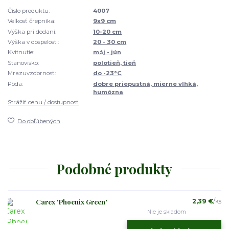
Číslo produktu:
4007
Veľkosť črepníka:
9x9 cm
Výška pri dodaní:
10-20 cm
Výška v dospelosti:
20 - 30 cm
Kvitnutie:
máj - jún
Stanovisko:
polotieň, tieň
Mrazuvzdornosť:
do -23°C
Pôda:
dobre priepustná, mierne vlhká,
humózna
Strážiť cenu / dostupnosť
Do obľúbených
Podobné produkty
Carex 'Phoenix Green'
2,39 €
/
ks
Nie je skladom