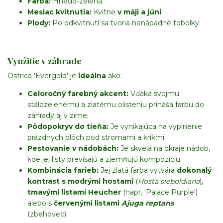
Farba:
Hnedo-zelená.
Mesiac kvitnutia:
Kvitne
v máji a júni
.
Plody:
Po odkvitnutí sa tvoria nenápadné tobolky.
Využitie v záhrade
Ostrica 'Evergold' je
ideálna
ako:
Celoročný farebný akcent:
Vďaka svojmu
stálozelenému a zlatému olisteniu prináša farbu do
záhrady aj v zime.
Pôdopokryv do tieňa:
Je vynikajúca na vyplnenie
prázdnych plôch pod stromami a kríkmi.
Pestovanie v nádobách:
Je skvelá na okraje nádob,
kde jej listy prevísajú a zjemňujú kompozíciu.
Kombinácia farieb:
Jej zlatá farba vytvára
dokonalý
kontrast s modrými hostami
(
Hosta sieboldiana
),
tmavými listami Heucher
(napr. 'Palace Purple')
alebo s
červenými listami
Ajuga reptans
(zbehovec).