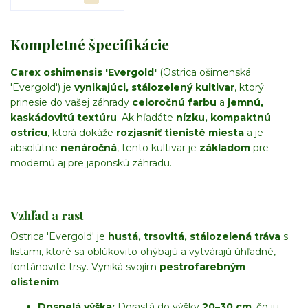
Kompletné špecifikácie
Carex oshimensis 'Evergold'
(Ostrica ošimenská
'Evergold') je
vynikajúci, stálozelený kultivar
, ktorý
prinesie do vašej záhrady
celoročnú farbu
a
jemnú,
kaskádovitú textúru
. Ak hľadáte
nízku, kompaktnú
ostricu
, ktorá dokáže
rozjasniť tienisté miesta
a je
absolútne
nenáročná
, tento kultivar je
základom
pre
modernú aj pre japonskú záhradu.
Vzhľad a rast
Ostrica 'Evergold' je
hustá, trsovitá, stálozelená tráva
s
listami, ktoré sa oblúkovito ohýbajú a vytvárajú úhľadné,
fontánovité trsy. Vyniká svojím
pestrofarebným
olistením
.
Dospelá výška:
Dorastá do výšky
20–30 cm
, čo ju