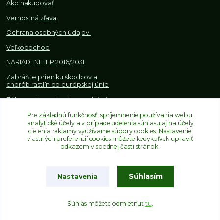
Ako nakupovať
Vernostná zľava
Ochrana osobných údajov
Veľkoobchod
NARIADENIE EP 2016/2031
Zabráňte prieniku škodcov a
chorôb rastlín do európskej únie
Zákazy, obmedzenia a osobitné
požiadavky pri dovoze a
Pre základnú funkčnosť, spríjemnenie používania webu,
obchodovaní s rastlinami
analytické účely a v prípade udelenia súhlasu aj na účely
cielenia reklamy využívame súbory cookies. Nastavenie
vlastných preferencií cookies môžete kedykoľvek upraviť
odkazom v spodnej časti stránok.
Súhlasím
Nastavenia
Upravit sběr cookies.
Súhlas môžete odmietnuť
tu
.
Vytvorené na
Eshop-rychlo.sk