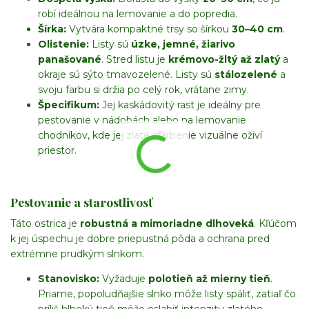
robí ideálnou na lemovanie a do popredia.
Šírka:
Vytvára kompaktné trsy so šírkou
30–40 cm
.
Olistenie:
Listy sú
úzke, jemné, žiarivo
panašované
. Stred listu je
krémovo-žltý až zlatý
a
okraje sú sýto tmavozelené. Listy sú
stálozelené
a
svoju farbu si držia po celý rok, vrátane zimy.
Špecifikum:
Jej kaskádovitý rast je ideálny pre
pestovanie v nádobách alebo na lemovanie
chodníkov, kde jej zlaté sfarbenie vizuálne oživí
priestor.
Pestovanie a starostlivosť
Táto ostrica je
robustná a mimoriadne dlhoveká
. Kľúčom
k jej úspechu je dobre priepustná pôda a ochrana pred
extrémne prudkým slnkom.
Stanovisko:
Vyžaduje
polotieň až mierny tieň
.
Priame, popoludňajšie slnko môže listy spáliť, zatiaľ čo
príliš hlboký tieň môže oslabiť intenzitu zlatého