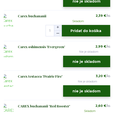
nie je skladom
Carex buchananii
2,39 €
/
ks
Skladom
Pridať do košíka
Carex oshimensis 'Evergreen'
2,99 €
/
ks
Nie je skladom
nie je skladom
Carex testacea 'Prairie Fire'
3,20 €
/
ks
Nie je skladom
nie je skladom
CAREX buchananii 'Red Rooster'
2,60 €
/
ks
Skladom