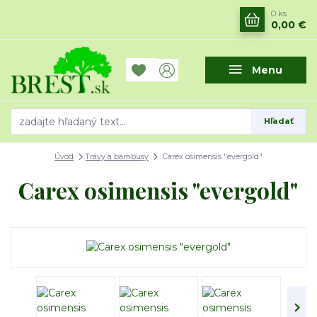
0
ks
0,00 €
Menu
Hľadať
Úvod
Trávy a bambusy
Carex osimensis "evergold"
Carex osimensis "evergold"