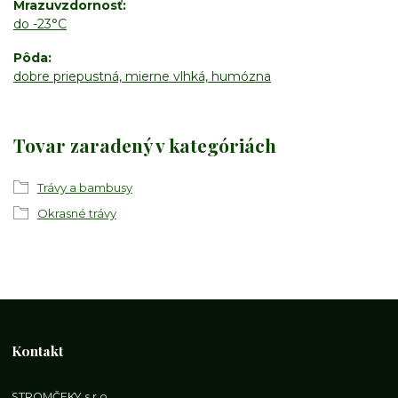
Mrazuvzdornosť
do -23°C
Pôda
dobre priepustná, mierne vlhká, humózna
Tovar zaradený v kategóriách
Trávy a bambusy
Okrasné trávy
Kontakt
STROMČEKY s.r.o.