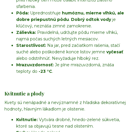
sfarbenia.
Pôda:
Uprednostňuje
humóznu, mierne vlhkú, ale
dobre priepustnú pôdu
.
Dobrý odtok vody
je
kľúčový, neznáša zimné zamokrenie.
Zálievka:
Pravidelná, udržujte pôdu mierne vlhkú,
najmä počas suchých letných mesiacov.
Starostlivosť:
Na jar, pred začiatkom rašenia, stačí
suché alebo poškodené konce listov jemne
vyčesať
alebo odstrihnúť. Nevyžaduje hlboký rez.
Mrazuvzdornosť:
Je plne mrazuvzdorná, znáša
teploty do
-23 °C
.
Kvitnutie a plody
Kvety sú nenápadné a nevýznamné z hľadiska dekoratívnej
hodnoty, hlavným lákadlom je olistenie.
Kvitnutie:
Vytvára drobné, hnedo-zelené súkvetia,
ktoré sa objavujú tesne nad olistením.