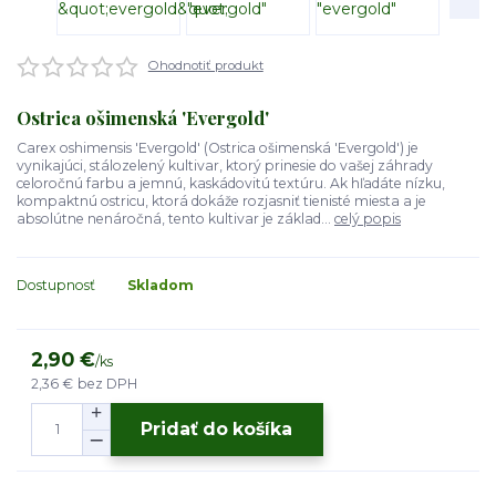
Ohodnotiť produkt
Ostrica ošimenská 'Evergold'
Carex oshimensis 'Evergold' (Ostrica ošimenská 'Evergold') je
vynikajúci, stálozelený kultivar, ktorý prinesie do vašej záhrady
celoročnú farbu a jemnú, kaskádovitú textúru. Ak hľadáte nízku,
kompaktnú ostricu, ktorá dokáže rozjasniť tienisté miesta a je
absolútne nenáročná, tento kultivar je základ...
celý popis
Dostupnosť
Skladom
2,90 €
/
ks
2,36 €
bez DPH
Pridať do košíka