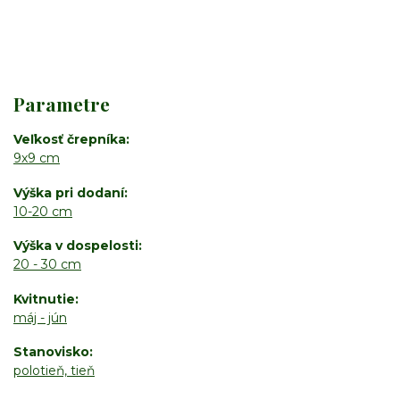
Parametre
Veľkosť črepníka
9x9 cm
Výška pri dodaní
10-20 cm
Výška v dospelosti
20 - 30 cm
Kvitnutie
máj - jún
Stanovisko
polotieň, tieň