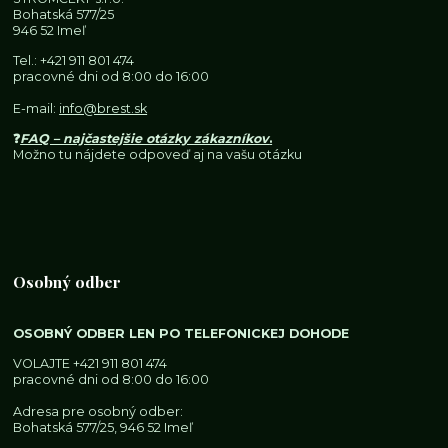
Bohatská 577/25
946 52 Imeľ
Tel.:
+421 911 801 474
pracovné dni od 8:00 do 16:00
E-mail:
info@brest.sk
❓
FAQ – najčastejšie otázky zákazníkov
.
Možno tu nájdete odpoveď aj na vašu otázku
Osobný odber
OSOBNÝ ODBER LEN PO TELEFONICKEJ DOHODE
VOLAJTE
+421 911 801 474
pracovné dni od 8:00 do 16:00
Adresa pre osobný odber:
Bohatská 577/25, 946 52 Imeľ