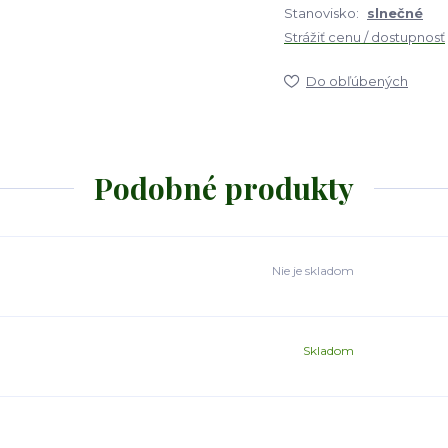
Stanovisko:
slnečné
Strážiť cenu / dostupnosť
Do obľúbených
Podobné produkty
Nie je skladom
Skladom