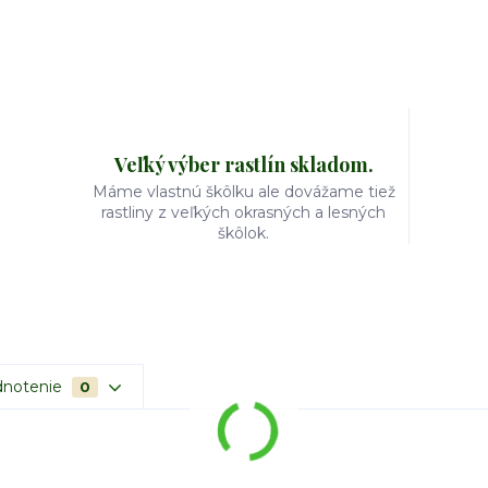
Veľký výber rastlín skladom.
Máme vlastnú škôlku ale dovážame tiež
rastliny z veľkých okrasných a lesných
škôlok.
notenie
0