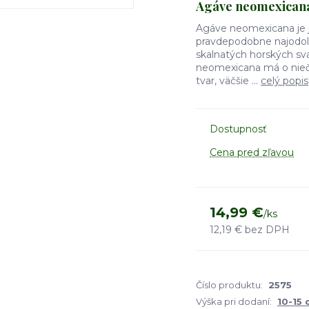
Agáve neomexican
Agáve neomexicana je j
pravdepodobne najodoln
skalnatých horských sv
neomexicana má o niečo t
tvar, väčšie ...
celý popis
Dostupnosť
Cena pred zľavou
14,99 €
/
ks
12,19 €
bez DPH
Číslo produktu:
2575
Výška pri dodaní:
10-15