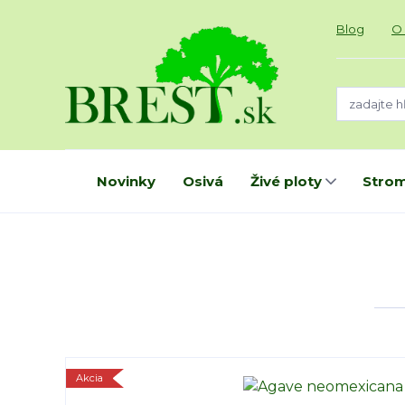
Blog
O
Novinky
Osivá
Živé ploty
Strom
Akcia