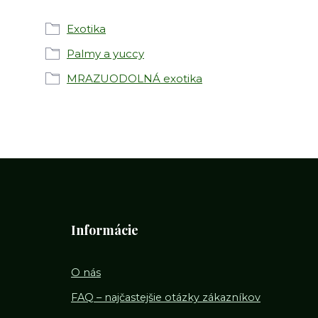
Exotika
Palmy a yuccy
MRAZUODOLNÁ exotika
Informácie
O nás
FAQ – najčastejšie otázky zákazníkov