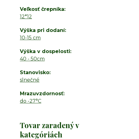
Veľkosť črepníka
12*12
Výška pri dodaní
10-15 cm
Výška v dospelosti
40 - 50cm
Stanovisko
slnečné
Mrazuvzdornosť
do -27°C
Tovar zaradený v
kategóriách