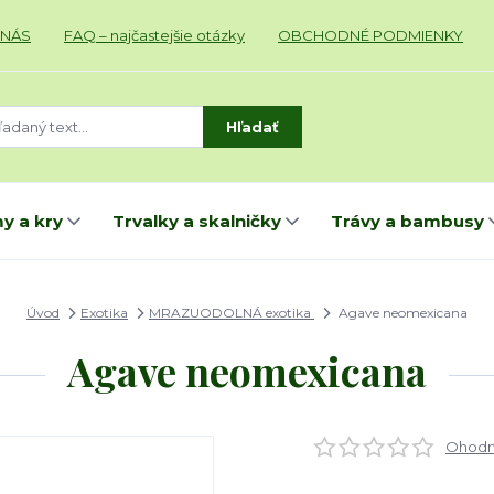
 NÁS
FAQ – najčastejšie otázky
OBCHODNÉ PODMIENKY
Hľadať
y a kry
Trvalky a skalničky
Trávy a bambusy
Úvod
Exotika
MRAZUODOLNÁ exotika
Agave neomexicana
Agave neomexicana
Ohodno