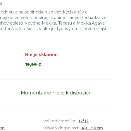
a
ednou z najodolnejších zo všetkých agáv a
ejšou vo veľmi odolnej skupine Parryi. Pochádza zo
ahov oblastí Nového Mexika, Texasu a Mexika.Agáve
enšie, kratšie listy ako jej typový druh, otvorenejší
Nie je skladom
19,99 €
Momentálne nie je k dispozícii
Veľkosť črepníka:
12*12
 cm
Výška v dospelosti:
40 - 50cm