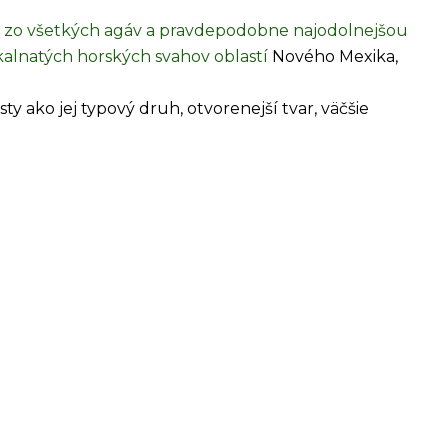
h zo všetkých agáv a pravdepodobne najodolnejšou
skalnatých horských svahov oblastí
Nového Mexika,
ty ako jej typový druh, otvorenejší tvar, väčšie