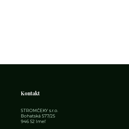
Kontakt
STROMČEKY s.r.o.
Bohatská 577/25
946 52 Imeľ