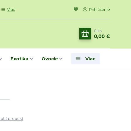
Viac
Prihlásenie
0
ks
0,00 €
Exotika
Ovocie
Viac
tiť produkt