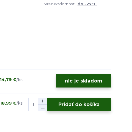
Mrazuvzdornosť:
do -27°C
14,79 €
/
ks
nie je skladom
18,99 €
/
ks
Pridať do košíka