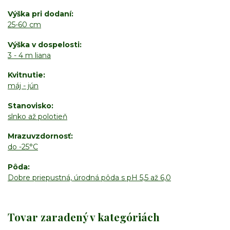
Výška pri dodaní
25-60 cm
Výška v dospelosti
3 - 4 m liana
Kvitnutie
máj - jún
Stanovisko
slnko až polotieň
Mrazuvzdornosť
do -25°C
Pôda
Dobre priepustná, úrodná pôda s pH 5,5 až 6,0
Tovar zaradený v kategóriách