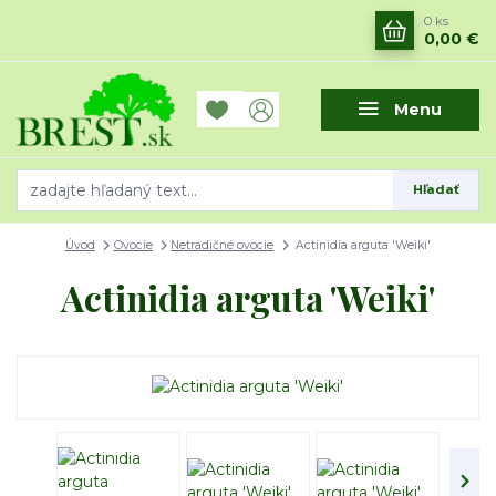
0
ks
0,00 €
Menu
Hľadať
Úvod
Ovocie
Netradičné ovocie
Actinidia arguta 'Weiki'
Actinidia arguta 'Weiki'