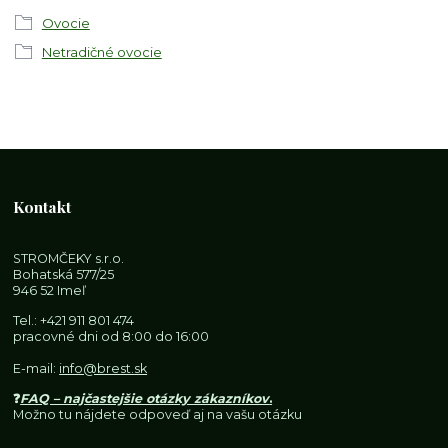
Ovocie
Netradičné ovocie
Kontakt
STROMČEKY s.r.o.
Bohatská 577/25
946 52 Imeľ
Tel.:
+421 911 801 474
pracovné dni od 8:00 do 16:00
E-mail:
info@brest.sk
❓
FAQ – najčastejšie otázky zákazníkov
.
Možno tu nájdete odpoveď aj na vašu otázku