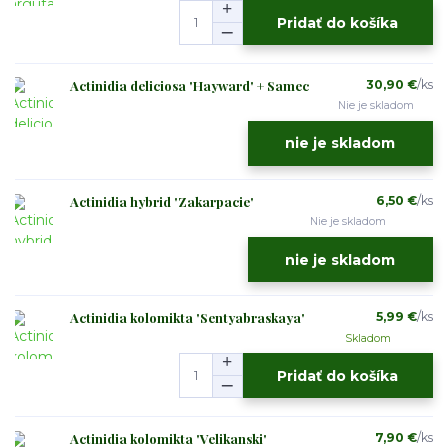
Pridať do košíka
Actinidia deliciosa 'Hayward' + Samec
30,90 €
/
ks
Nie je skladom
nie je skladom
Actinidia hybrid 'Zakarpacie'
6,50 €
/
ks
Nie je skladom
nie je skladom
Actinidia kolomikta 'Sentyabraskaya'
5,99 €
/
ks
Skladom
Pridať do košíka
Actinidia kolomikta 'Velikanski'
7,90 €
/
ks