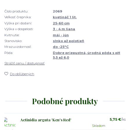
Číslo produktu:
2069
Veľkosť črepníka:
kvetináč 1 lit.
Výška pri dodaní:
25-60 cm
Výška v dospelosti:
3 - 4 m liana
Kvitnutie:
máj - jún
Stanovisko:
slnko až polotieň
Mrazuvzdornosť:
do -25°C
Pôda:
Dobre priepustná, úrodná pôda s pH
5,5 až 6,0
Strážiť cenu / dostupnosť
Do obľúbených
Podobné produkty
Actinidia arguta 'Ken's Red'
5,75 €
/
ks
Skladom