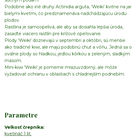
suchým pôdam.
Podobne ako iné druhy Actinidia arguta, 'Weiki' kvitne na jar
bielymi kvetmi, čo predznamenáva nadchádzajúcu úrodu
plodov.
Rastlina je samoopelivá, ale aby sa dosiahla lepšia úroda,
zasaďte viacero rastlín pre krížové opeľovanie.
Plody 'Weiki' dozrievajú v septembri a októbri, sú menšie
ako tradičné kiwi, ale majú podobnú chuť a vôňu. Jedná sa o
oválne plody so hladkou, jedlou kôrkou a zeleným, sladkým
mäsom.
Mini-kiwi 'Weiki' je pomerne mrazuvzdorný, ale môže
vyžadovať ochranu v oblastiach s chladnejším podnebím.
Parametre
Veľkosť črepníka
kvetináč 1 lit.