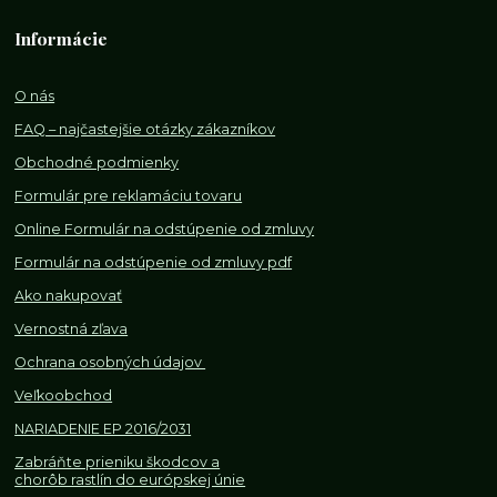
Informácie
O nás
FAQ – najčastejšie otázky zákazníkov
Obchodné podmienky
Formulár pre reklamáciu tovaru
Online Formulár na odstúpenie od zmluvy
Formulár na odstúpenie od z
mluvy pdf
Ako nakupovať
Vernostná zľava
Ochrana osobných údajov
Veľkoobchod
NARIADENIE EP 2016/2031
Zabráňte prieniku škodcov a
chorôb rastlín do európskej únie