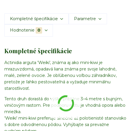
Kompletné špecifikácie
Parametre
Hodnotenie
0
Kompletné špecifikácie
Actinidia arguta 'Weiki', známa aj ako mini-kiwi je
mrazuvzdorná, opadavá liana známa pre svoje lahodné,
malé, zelené ovocie. Je obľúbenou voľbou záhradníkov,
pretože je ľahko pestovateľná a vyžaduje minimálnu
starostlivosť.
Tento druh dorastá do výšky približne 3–4 metre s bujným,
viničovým rastom. Pre podporu rastu je vhodná opora alebo
mriežka.
'Weiki' mini-kiwi preferuje slnečné až polotienisté stanovisko
s dobre odvodnenou pôdou. Vyhýbajte sa prevažne