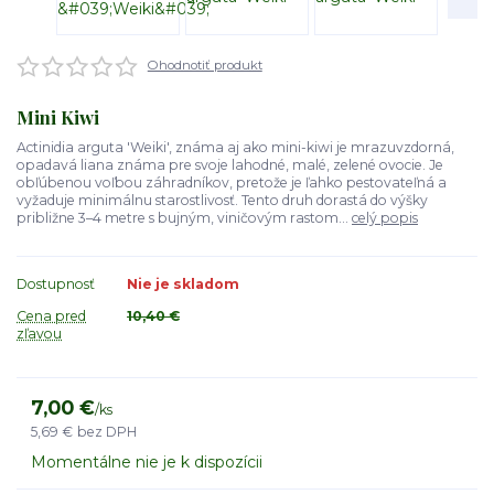
Ohodnotiť produkt
Mini Kiwi
Actinidia arguta 'Weiki', známa aj ako mini-kiwi je mrazuvzdorná,
opadavá liana známa pre svoje lahodné, malé, zelené ovocie. Je
obľúbenou voľbou záhradníkov, pretože je ľahko pestovateľná a
vyžaduje minimálnu starostlivosť. Tento druh dorastá do výšky
približne 3–4 metre s bujným, viničovým rastom...
celý popis
Dostupnosť
Nie je skladom
Cena pred
10,40 €
zľavou
7,00 €
/
ks
5,69 €
bez DPH
Momentálne nie je k dispozícii